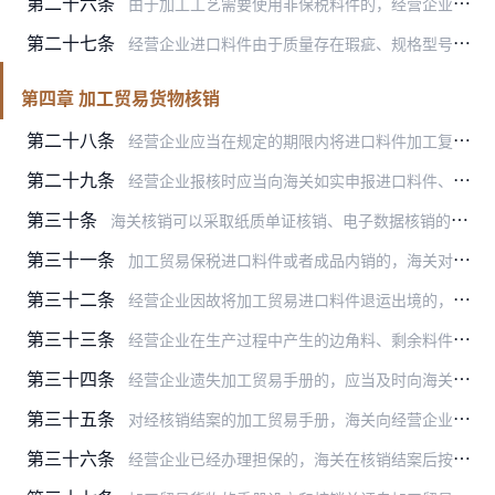
第二十六条
由于加工工艺需要使用非保税料件的，经营企业应当事先向海关如实申报使用非保税料件的比例、品种、规格、型号、数量。
第二十七条
经营企业进口料件由于质量存在瑕疵、规格型号与合同不符等原因，需要返还原供货商进行退换，以及由于加工贸易出口产品售后服务需要而出口未加工保税料件的，可以直接向口岸…
第四章 加工贸易货物核销
第二十八条
经营企业应当在规定的期限内将进口料件加工复出口，并且自加工贸易手册项下最后一批成品出口或者加工贸易手册到期之日起30日内向海关报核。
第二十九条
经营企业报核时应当向海关如实申报进口料件、出口成品、边角料、剩余料件、残次品、副产品以及单耗等情况，并且按照规定提交相关单证。
第三十条
海关核销可以采取纸质单证核销、电子数据核销的方式，必要时可以下厂核查，企业应当予以配合。
第三十一条
加工贸易保税进口料件或者成品内销的，海关对保税进口料件依法征收税款并且加征缓税利息，另有规定的除外。
第三十二条
经营企业因故将加工贸易进口料件退运出境的，海关凭有关退运单证核销。
第三十三条
经营企业在生产过程中产生的边角料、剩余料件、残次品、副产品和受灾保税货物，按照海关对加工贸易边角料、剩余料件、残次品、副产品和受灾保税货物的管理规定办理，海关凭…
第三十四条
经营企业遗失加工贸易手册的，应当及时向海关报告。
第三十五条
对经核销结案的加工贸易手册，海关向经营企业签发《核销结案通知书》。
第三十六条
经营企业已经办理担保的，海关在核销结案后按照规定解除担保。