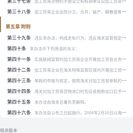
第三十七条
加工贸易货物的手册设立和核销单证自加工贸易手册核销结案之日起留存3年。
第三十八条
加工贸易企业出现分立、合并、破产、解散或者其他停止正常生产经营活动情形的，应当及时向海关报告，并且办结海关手续。
第五章 附则
第三十九条
违反本办法，构成走私行为、违反海关监管规定行为或者其他违反《中华人民共和国海关法》行为的，由海关依照《中华人民共和国海关法》和《中华人民共和国海关行政处罚实施条…
第四十条
本办法中下列用语的含义：
第四十一条
实施联网监管的加工贸易企业开展加工贸易业务，按照海关对加工贸易企业实施计算机联网监管的管理规定办理。
第四十二条
加工贸易企业在海关特殊监管区域内开展加工贸易业务，按照海关对海关特殊监管区域的相关管理规定办理。
第四十三条
单耗的申报与核定，按照海关对加工贸易单耗的管理规定办理。
第四十四条
海关对加工贸易货物进口时先征收税款出口后予以退税的管理规定另行制定。
第四十五条
本办法由海关总署负责解释。
第四十六条
本办法自公布之日起施行。2004年2月26日以海关总署令第113号发布，并经海关总署令第168号、195号修正的《中华人民共和国海关对加工贸易货物监管办法》同时…
相关版本