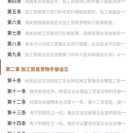
第四条
除国家另有规定外，加工贸易进口料件属于国家对进口有限制性规定的，经营企业免于向海关提交进口许可证件。
第五条
加工贸易项下进口料件实行保税监管的，加工成品出口后，海关根据核定的实际加工复出口的数量予以核销。
第六条
海关按照国家规定对加工贸易货物实行担保制度。
第七条
海关对加工贸易实行分类监管，具体管理办法由海关总署另行制定。
第八条
海关可以对加工贸易企业进行核查，企业应当予以配合。
第九条
加工贸易企业应当根据《中华人民共和国会计法》以及海关有关规定，设置符合海关监管要求的账簿、报表以及其他有关单证，记录与本企业加工贸易货物有关的进口、存储、转让、…
第二章 加工贸易货物手册设立
第十条
经营企业应当向加工企业所在地主管海关办理加工贸易货物的手册设立手续。
第十一条
除另有规定外，经营企业办理加工贸易货物的手册设立，应当向海关如实申报贸易方式、单耗、进出口口岸，以及进口料件和出口成品的商品名称、商品编号、规格型号、价格和原产…
第十二条
经营企业按照本办法第十一条、第十二条规定，提交齐全、有效的单证材料，申报设立手册的，海关应当自接受企业手册设立申报之日起5个工作日内完成加工贸易手册设立手续。
第十三条
有下列情形之一的，海关应当在经营企业提供相当于应缴税款金额的保证金或者银行、非银行金融机构保函后办理手册设立手续：
第十四条
有下列情形之一的，海关可以要求经营企业在办理手册设立手续时提供相当于应缴税款金额的保证金或者银行、非银行金融机构保函：