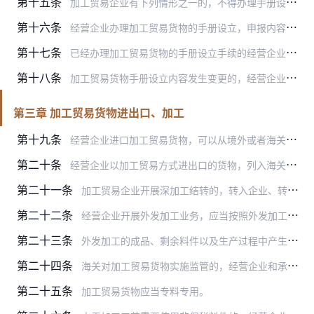
第十五条
加工贸易企业有下列情形之一的，不得办理手册设立手续：
第十六条
经营企业办理加工贸易货物的手册设立，申报内容、提交单证与事实不符的，海关应当按照下列规定处理：
第十七条
已经办理加工贸易货物的手册设立手续的经营企业可以向海关领取加工贸易手册分册、续册。
第十八条
加工贸易货物手册设立内容发生变更的，经营企业应当在加工贸易手册有效期内办理变更手续。
第三章 加工贸易货物进出口、加工
第十九条
经营企业进口加工贸易货物，可以从境外或者海关特殊监管区域、保税监管场所进口，也可以通过深加工结转方式转入。
第二十条
经营企业以加工贸易方式进出口的货物，列入海关统计。
第二十一条
加工贸易企业开展深加工结转的，转入企业、转出企业应当向各自的主管海关申报，办理实际收发货以及报关手续。具体管理规定由海关总署另行制定并公布。
第二十二条
经营企业开展外发加工业务，应当按照外发加工的相关管理规定自外发之日起3个工作日内向海关办理备案手续。
第二十三条
外发加工的成品、剩余料件以及生产过程中产生的边角料、残次品、副产品等加工贸易货物，经营企业向所在地主管海关办理相关手续后，可以不运回本企业。
第二十四条
海关对加工贸易货物实施监管的，经营企业和承揽者应当予以配合。
第二十五条
加工贸易货物应当专料专用。