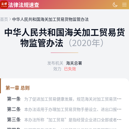
跳到主要内容
法律法规速查
首页
中华人民共和国海关加工贸易货物监管办法
中华人民共和国海关加工贸易货
物监管办法
（2020年）
发布机关
海关总署
效力
已失效
第一章 总则
第一条
为了促进加工贸易健康发展，规范海关对加工贸易货物管理，根据《中华人民共和国海关法》（以下简称《海关法》）以及其他有关法律、行政法规，制定本办法。
第二条
本办法适用于办理加工贸易货物手册设立、进出口报关、加工、监管、核销手续。
第三条
本办法所称“加工贸易”是指经营企业进口全部或者部分原辅材料、零部件、元器件、包装物料（以下统称料件），经过加工或者装配后，将制成品复出口的经营活动，包括来料加工…