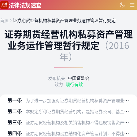
跳到主要内容
法律法规速查
首页
证券期货经营机构私募资产管理业务运作管理暂行规定
证券期货经营机构私募资产管理
业务运作管理暂行规定
（2016
年）
发布机关
中国证监会
效力
现行有效
第一条
为了进一步加强对证券期货经营机构私募资产管理业务的监管，规范市场行为，强化风险管控，根据《证券法》《证券投资基金法》《证券公司监督管理条例》《期货交易管理条例》…
第二条
本规定所称证券期货经营机构，是指证券公司、基金管理公司、期货公司及其依法设立的从事私募资产管理业务的子公司。
第三条
证券期货经营机构及相关销售机构不得违规销售资产管理计划，不得存在不适当宣传、误导欺诈投资者以及以任何方式向投资者承诺本金不受损失或者承诺最低收益等行为，包括但不…
第四条
证券期货经营机构设立结构化资产管理计划，不得违背利益共享、风险共担、风险与收益相匹配的原则，不得存在以下情形：