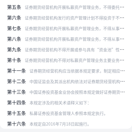
第五条
证券期货经营机构开展私募资产管理业务，不得委托个人或不符合条件的第三方机构为其提供投资建议，管理人依法应当承担的职责不因委托而免除，不得存在以下情形：
第六条
证券期货经营机构发行的资产管理计划不得投资于不符合国家产业政策、环境保护政策的项目（证券市场投资除外），包括但不限于以下情形：
第七条
证券期货经营机构开展私募资产管理业务，不得从事违法证券期货业务活动或者为违法证券期货业务活动提供交易便利，包括但不限于以下情形：
第八条
证券期货经营机构开展私募资产管理业务，不得从事非公平交易、利益输送、利用未公开信息交易、内幕交易、操纵市场等损害投资者合法权益的行为，不得利用资产管理计划进行商…
第九条
证券期货经营机构不得开展或参与具有“资金池”性质的私募资产管理业务，资产管理计划不得存在以下情形或者投资存在以下情形的其他资产管理产品：
第十条
证券期货经营机构不得对私募资产管理业务主要业务人员及相关管理团队实施过度激励，包括但不限于以下情形：
第十一条
证券期货经营机构应当依据本规定要求，制定相应的内部控制与风险管理制度，严格按照上述规定从事私募资产管理业务活动。
第十二条
中国证监会及其派出机构依法对证券期货经营机构私募资产管理业务实施监督管理。对于违反本规定的，中国证监会及其派出机构可对机构采取监管谈话、出具警示函、责令改正、暂…
第十三条
中国证券投资基金业协会按照本规定做好证券期货经营机构资产管理计划的备案管理与风险监测工作；发现违反本规定的，应当及时报告中国证监会及其派出机构。
第十四条
本规定涉及的相关术语释义如下：
第十五条
私募证券投资基金管理人参照本规定执行。
第十六条
本规定自2016年7月18日起施行。