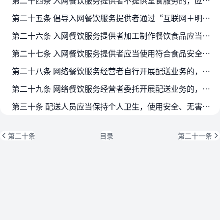
第二十四条 入网餐饮服务提供者不提供堂食服务的，应当在其主页面显著位置设置“无堂食”标识。
第二十五条 倡导入网餐饮服务提供者通过“互联网＋明厨亮灶”等方式，向社会公开餐饮食品加工制作过程，接受社会监督。
第二十六条 入网餐饮服务提供者加工制作餐饮食品应当符合下列要求：
第二十七条 入网餐饮服务提供者应当使用符合食品安全标准的食品容器、餐具、饮具和包装材料，对餐饮食品进行包装、封口，并保证封口开启后无法复原，防止餐饮食品在配送过程中受到污染…
第二十八条 网络餐饮服务经营者自行开展配送业务的，应当对配送人员进行食品安全培训、管理，培训记录保存期限不得少于二年。
第二十九条 网络餐饮服务经营者委托开展配送业务的，应当对受托方的食品安全保障能力进行审核，并监督受托方按照保证食品安全的要求贮存、配送。
第三十条 配送人员应当保持个人卫生，使用安全、无害的配送容器，保持容器清洁，并定期进行清洗消毒，保证配送过程中食品不受污染。
第二十条
目录
第二十一条