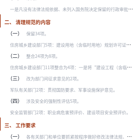
一
是凡没有法律法规依据、未列入国务院决定保留的行政审批事项目录的，一律取消审批。
二、 清理规范的内容
（一）
保留34项。
住
房城乡建设部门5项：建设用地（含临时用地）规划许可证核发、乡村建设规划许可证核发、建筑工程施工许可证核发、超限高层建筑工程抗震设防审批、风景名胜区内建设活动审…
（二）
整合24项为8项。
住
房城乡建设部门11项整合为4项：一是将“建设工程（含临时建设）规划许可证核发”、“历史文化街区、名镇、名村核心保护范围内拆除历史建筑以外的建筑物、构筑物或者其…
（三）
改为部门间征求意见的2项。
军队有关部门2项：贯彻国防要求、军事设施保护意见。
（四）
涉及安全的强制性评估5项。
安全监管部门2项：职业病危害预评价、建设项目安全预评价。
三、 工作要求
（一）
各有关部门和单位要抓紧按程序做好修改法律法规、部门规章和规范性文件，以及调整公布本部门、本单位报建审批事项清单工作。在简政放权的同时，要坚持放管结合、优化服务，…