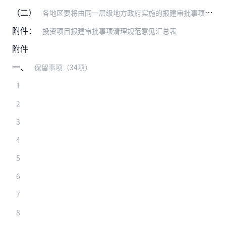
（二）
各地区要将由同一层级地方政府实施的报建审批事项，纳入政务服务大厅或在线平台，实行“一口受理、并行办理、限时办结、统一答复”。严格遵循政务公开原则，强化宣传和舆论…
附件：
投资项目报建审批事项清理规范意见汇总表
附件
一、
保留事项（34项）
1
2
3
4
5
6
7
8