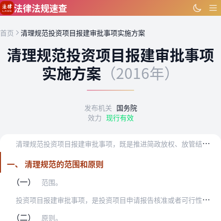
跳到主要内容
法律法规速查
首页
清理规范投资项目报建审批事项实施方案
清理规范投资项目报建审批事项
实施方案
（2016年）
发布机关
国务院
效力
现行有效
清
理规范投资项目报建审批事项，既是推进简政放权、放管结合、优化服务改革的重要内容，也是打通投资项目开工前“最后一公里”、降低制度性交易成本、激发社会投资活力的重…
一、 清理规范的范围和原则
（一）
范围。
投
资项目报建审批事项，是投资项目申请报告核准或者可行性研究报告批复之后、开工建设之前，由相关部门和单位依据法律法规向项目单位作出的行政审批事项。此次纳入清理规范…
（二）
原则。