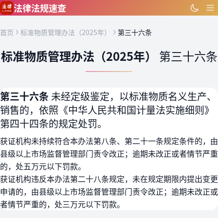
跳到主要内容
法律法规速查
首页
标准物质管理办法（2025年）
第三十六条
标准物质管理办法（2025年）
第三十六条
第三十六条
未经定级鉴定，以标准物质名义生产、
销售的，依照《中华人民共和国计量法实施细则》
第四十四条的规定处罚。
获证机构未持续符合本办法第八条、第二十一条规定条件的，由
县级以上市场监督管理部门责令改正；逾期未改正或者情节严重
的，处五万元以下罚款。
获证机构违反本办法第二十八条规定，未在规定期限内提出变更
申请的，由县级以上市场监督管理部门责令改正；逾期未改正或
者情节严重的，处三万元以下罚款。