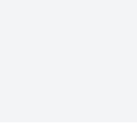
法律法规速查