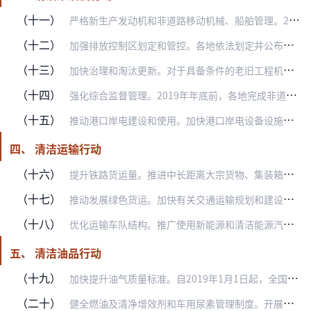
（十一）
严格新生产发动机和非道路移动机械、船舶管理。2020年年底前，全国实施非道路移动机械第四阶段排放标准。进口二手非道路移动机械和发动机应达到国家现行的新生产非道路…
（十二）
加强排放控制区划定和管控。各地依法划定并公布禁止使用高排放非道路移动机械的区域，重点区域城市2019年年底前完成，其他地区城市2020年6月底前完成。各地秋冬季…
（十三）
加快治理和淘汰更新。对于具备条件的老旧工程机械，加快污染物排放治理改造。按规定通过农机购置补贴推动老旧农业机械淘汰报废。采取限制使用等措施，促进老旧燃油工程机械…
（十四）
强化综合监督管理。2019年年底前，各地完成非道路移动机械摸底调查和编码登记。探索建立工程机械使用中监督抽测、超标后处罚撤场的管理制度。推进工程机械安装精准定位…
（十五）
推动港口岸电建设和使用。加快港口岸电设备设施建设和船舶受电设施设备改造，提高岸电设施使用效率，相关改造项目纳入环评审批绿色通道。全国主要港口和船舶排放控制区内的…
四、 清洁运输行动
（十六）
提升铁路货运量。推进中长距离大宗货物、集装箱运输从公路转向铁路。在环渤海地区、山东省、长三角地区，2018年年底前，沿海主要港口和唐山港、黄骅港的煤炭集港改由铁…
（十七）
推动发展绿色货运。加快有关交通运输规划和建设项目的环评审查进度，在确保生态环境系统有效保护的前提下，科学有序提升铁路和水路运力。符合运输结构调整方向的铁水联运、…
（十八）
优化运输车队结构。推广使用新能源和清洁能源汽车。加快推进城市建成区新增和更新的公交、环卫、邮政、出租、通勤、轻型物流配送车辆采用新能源或清洁能源汽车，重点区域使…
五、 清洁油品行动
（十九）
加快提升油气质量标准。自2019年1月1日起，全国全面供应符合国六标准的车用汽柴油，停止销售普通柴油和低于国六标准的车用汽柴油，取消普通柴油标准，实现车用柴油、…
（二十）
健全燃油及清净增效剂和车用尿素管理制度。开展燃油生产加工企业专项整治，依法取缔违法违规企业，对生产不合格油品的企业依法严格处罚，从源头保障油品质量。推进车用尿素…