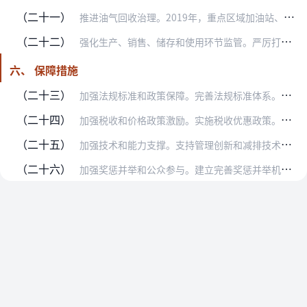
（二十一）
推进油气回收治理。2019年，重点区域加油站、储油库、油罐车基本完成油气回收治理工作，其他区域城市建成区在2020年前基本完成。重点区域年销售汽油量大于5000…
（二十二）
强化生产、销售、储存和使用环节监管。严厉打击生产、销售、储存和使用不合格油品、天然气和车用尿素行为，依法追究相关方面责任并向社会公开。各地在生产、销售和储存环节…
六、 保障措施
（二十三）
加强法规标准和政策保障。完善法规标准体系。研究制定机动车和非道路移动机械环境保护召回管理办法、机动车排放检验与强制维修管理办法。各地根据监管需要，制定出台机动车…
（二十四）
加强税收和价格政策激励。实施税收优惠政策。对符合条件的新能源汽车免征车辆购置税，继续落实并完善对节能、新能源车船减免车船税的政策。各地研究建立柴油车加装、更换污…
（二十五）
加强技术和能力支撑。支持管理创新和减排技术研发。鼓励地方积极探索移动源治污新模式。支持研发传统内燃机高效节能减排技术，提升发动机热效率，优化尾气处理工艺。积极发…
（二十六）
加强奖惩并举和公众参与。建立完善奖惩并举机制。加强柴油货车污染治理攻坚战年度和终期目标任务完成情况考核，纳入打赢蓝天保卫战成效考核。建立考核激励和容错机制，及时…