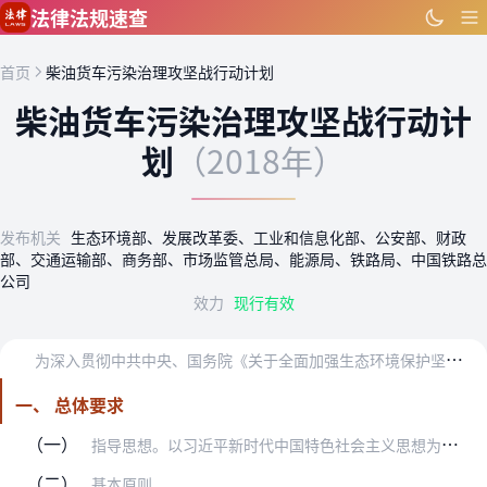
跳到主要内容
法律法规速查
首页
柴油货车污染治理攻坚战行动计划
柴油货车污染治理攻坚战行动计
划
（2018年）
发布机关
生态环境部、发展改革委、工业和信息化部、公安部、财政
部、交通运输部、商务部、市场监管总局、能源局、铁路局、中国铁路总
公司
效力
现行有效
为
深入贯彻中共中央、国务院《关于全面加强生态环境保护坚决打好污染防治攻坚战的意见》和国务院印发的《打赢蓝天保卫战三年行动计划》的要求，加强柴油货车超标排放治理，…
一、 总体要求
（一）
指导思想。以习近平新时代中国特色社会主义思想为指导，全面贯彻党的十九大和十九届二中、三中全会精神，认真落实党中央、国务院决策部署和全国生态环境保护大会要求，坚持…
（二）
基本原则。