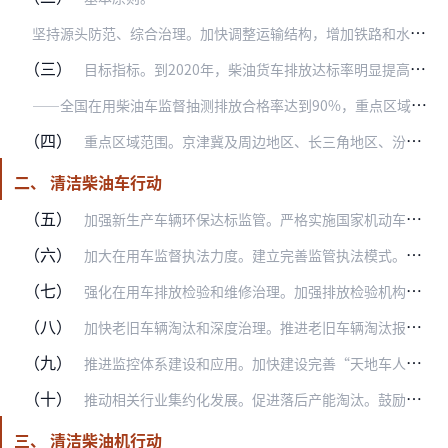
坚
持源头防范、综合治理。加快调整运输结构，增加铁路和水路货运量，减少公路大宗货物中长距离货运量。推广使用新能源和清洁能源汽车，壮大绿色运输车队。优化运输组织，提…
（三）
目标指标。到2020年，柴油货车排放达标率明显提高，柴油和车用尿素质量明显改善，柴油货车氮氧化物和颗粒物排放总量明显下降，重点区域城市空气二氧化氮浓度逐步降低，…
—
—全国在用柴油车监督抽测排放合格率达到90%，重点区域达到95%以上，排气管口冒黑烟现象基本消除。
（四）
重点区域范围。京津冀及周边地区、长三角地区、汾渭平原相关省（市）以及内蒙古自治区中西部等区域，包括：北京市、天津市、河北省、山西省、山东省、河南省、上海市、江苏…
二、 清洁柴油车行动
（五）
加强新生产车辆环保达标监管。严格实施国家机动车油耗和排放标准。严格实施重型柴油车燃料消耗量限值标准，不满足标准限值要求的新车型禁止进入道路运输市场。2019年7…
（六）
加大在用车监督执法力度。建立完善监管执法模式。推行生态环境部门检测取证、公安交管部门实施处罚、交通运输部门监督维修的联合监管执法模式。各地生态环境部门应将本地超…
（七）
强化在用车排放检验和维修治理。加强排放检验机构监督管理。推行除大型客车、校车和危险货物运输车以外的其他汽车跨省异地排放检验。2019年年底前，排放检验机构应向社…
（八）
加快老旧车辆淘汰和深度治理。推进老旧车辆淘汰报废。各地制定老旧柴油货车和燃气车淘汰更新目标及实施计划，采取经济补偿、限制使用、加强监管执法等措施，促进加快淘汰国…
（九）
推进监控体系建设和应用。加快建设完善“天地车人”一体化的机动车排放监控系统。利用机动车道路遥感监测、排放检验机构联网、重型柴油车远程排放监控，以及路检路查和入户…
（十）
推动相关行业集约化发展。促进落后产能淘汰。鼓励运用市场化手段，推进柴油货车生产企业兼并重组，促进淘汰落后产品和僵尸企业。对不能维持正常生产经营的企业进行为期两年…
三、 清洁柴油机行动