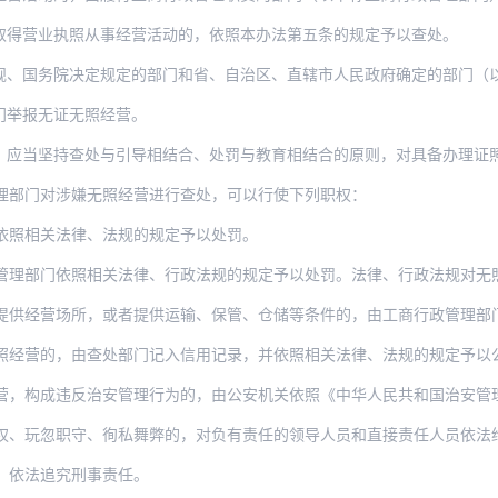
取得营业执照从事经营活动的，依照本办法第五条的规定予以查处。
院决定规定的部门和省、自治区、直辖市人民政府确定的部门（以下统称查处部门）应当依
门举报无证无照经营。
持查处与引导相结合、处罚与教育相结合的原则，对具备办理证照的法定条件、经营者有继
理部门对涉嫌无照经营进行查处，可以行使下列职权：
依照相关法律、法规的规定予以处罚。
依照相关法律、行政法规的规定予以处罚。法律、行政法规对无照经营的处罚没有明确规定的
营场所，或者提供运输、保管、仓储等条件的，由工商行政管理部门责令停止违法行为
照经营的，由查处部门记入信用记录，并依照相关法律、法规的规定予以
营，构成违反治安管理行为的，由公安机关依照《中华人民共和国治安管
权、玩忽职守、徇私舞弊的，对负有责任的领导人员和直接责任人员依法
，依法追究刑事责任。