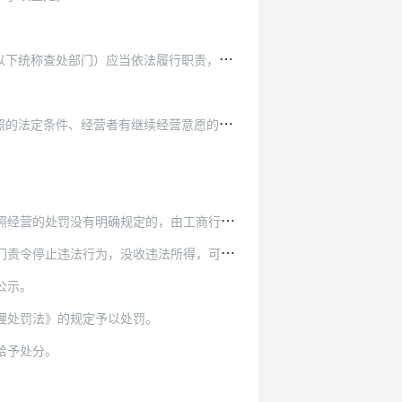
法履行职责，密切协同配合，利用信息网络平台加…
续经营意愿的，应当督促、引导其依法办理相应证…
，由工商行政管理部门责令停止违法行为，没收违…
，没收违法所得，可以处5000元以下的罚款。
公示。
理处罚法》的规定予以处罚。
给予处分。