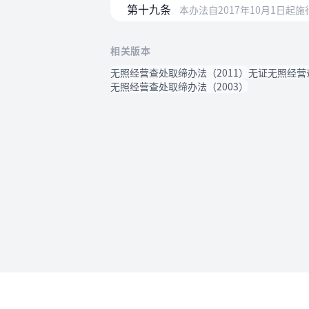
第十九条
本办法自2017年10月1日起
相关版本
无照经营查处取缔办法（2011）
无证无照经营查
无照经营查处取缔办法（2003）
使用帮助
法律法规速查
使用帮助