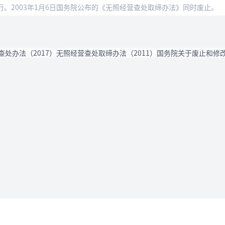
施行。2003年1月6日国务院公布的《无照经营查处取缔办法》同时废止。
处办法（2017）
无照经营查处取缔办法（2011）
国务院关于废止和修改
法律条款
用户协议