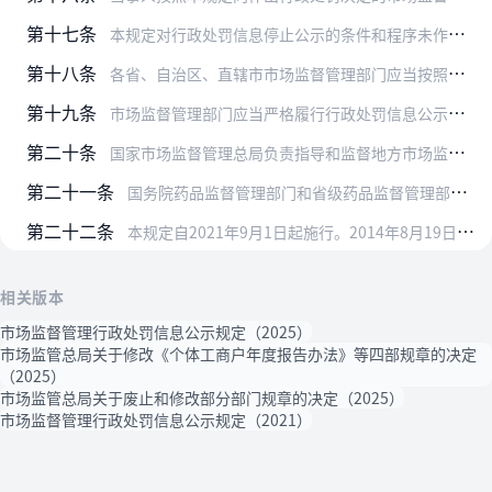
第十七条
本规定对行政处罚信息停止公示的条件和程序未作规定的，按照《市场监督管理信用修复管理办法》有关规定执行。
第十八条
各省、自治区、直辖市市场监督管理部门应当按照本规定及时完善国家企业信用信息公示系统，提供操作便捷的检索、查阅方式，方便公众检索、查阅行政处罚信息。
第十九条
市场监督管理部门应当严格履行行政处罚信息公示职责，按照“谁办案、谁录入、谁负责”的原则建立健全行政处罚信息公示内部审核和管理制度。办案机构应当及时准确录入行政处…
第二十条
国家市场监督管理总局负责指导和监督地方市场监督管理部门行政处罚信息公示工作，制定国家企业信用信息公示系统公示行政处罚信息的有关标准规范和技术要求。
第二十一条
国务院药品监督管理部门和省级药品监督管理部门实施行政处罚信息公示，适用本规定。
第二十二条
本规定自2021年9月1日起施行。2014年8月19日原国家工商行政管理总局令第71号公布的《工商行政管理行政处罚信息公示暂行规定》同时废止。
相关版本
市场监督管理行政处罚信息公示规定（2025）
市场监管总局关于修改《个体工商户年度报告办法》等四部规章的决定
（2025）
市场监管总局关于废止和修改部分部门规章的决定（2025）
市场监督管理行政处罚信息公示规定（2021）