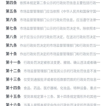
第四条
依照本规定第二条公示的行政处罚信息主要包括行政处罚决定书和行政处罚信息摘要。
第五条
市场监督管理部门应当依照《中华人民共和国保守国家秘密法》以及其他法律法规的有关规定，建立健全行政处罚信息保密审查机制。公示的行政处罚信息不得泄露国家秘密，不得危…
第六条
市场监督管理部门公示行政处罚信息，应当遵守法律法规关于商业秘密和个人信息保护的有关规定，对信息进行必要的处理。
第七条
市场监督管理部门公示的行政处罚决定书，除依照本规定第六条的要求进行处理的以外，内容应当与送达行政处罚当事人的行政处罚决定书一致。
第八条
对于应当公示的行政处罚决定，在送达行政处罚决定书时，市场监督管理部门应当书面告知行政处罚当事人行政处罚信息将向社会进行公示。
第九条
作出行政处罚决定的市场监督管理部门和行政处罚当事人登记地（住所地）在同一省、自治区、直辖市的，作出行政处罚决定的市场监督管理部门应当自作出行政处罚决定之日起二十…
第十条
作出行政处罚决定的市场监督管理部门和行政处罚当事人登记地（住所地）不在同一省、自治区、直辖市的，作出行政处罚决定的市场监督管理部门应当自作出行政处罚决定之日起十…
第十一条
行政处罚决定被依法变更、撤销、确认违法或者确认无效的，市场监督管理部门应当在三个工作日内撤回行政处罚公示信息并说明理由。
第十二条
市场监督管理部门发现其公示的行政处罚信息不准确的，应当及时更正。公民、法人或者其他组织有证据证明市场监督管理部门公示的行政处罚信息不准确的，有权要求该市场监督管…
第十三条
仅受到通报批评或者较低数额罚款的行政处罚信息公示期满三个月的，由市场监督管理部门停止公示。
第十四条
食品、药品、医疗器械、化妆品、特种设备、重点工业产品领域受到本规定第十三条规定情形外的行政处罚信息公示期满一年的，符合本规定第十六条规定条件的当事人可以申请提前…
第十五条
受到本规定第十三条、第十四条规定情形外的其他行政处罚信息公示期满三个月的，符合本规定第十六条规定条件的当事人可以申请提前停止公示；公示期满一年的，由市场监督管理…
第十六条
当事人按照本规定向作出行政处罚决定的市场监督管理部门申请提前停止公示行政处罚信息的，应当符合下列条件：