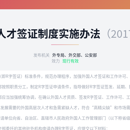
人才签证制度实施办法
（20
发布机关
外专局、外交部、公安部
效力
现行有效
签证）标准条件，规范办理程序，加强外国人才签证和工作许可、工作居留的有机衔接，为
部按照职责分工，制定R字签证申请条件，指导做好R字签证签发、延期、
加强统筹协调，在确认外国人才资质、签发R字签证、工作许可、工作类居留证件等服
要的外国高层次人才和急需紧缺人才，符合“高精尖缺”和市场需求导向的科学家、科技
向省、自治区、直辖市人民政府外国人工作管理部门（以下称省级人民政府外国人工作管理
交部委托的其他驻外机构申请办理R字签证，应提交以下材料：