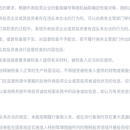
，根据外商投资企业的备案编号等随机抽取确定检查对象，随机选派检查人员，对外商投资企
业或其投资者存在违反本办法的行为的，可以向商务主管部门举报。举报采取书面形式，有明
的过程中，发现外商投资企业或其投资者有违反本办法的行为的，可以向商务主管部门提出监
有备案不实、对监督检查不予配合、拒不履行商务主管部门作出的行政处罚决定记录的外商投
及其投资者进行监督检查的内容包括：
法查阅或者要求被检查人提供有关材料，被检查人应当如实提供。
妨碍被检查人正常的生产经营活动，不得接受被检查人提供的财物或者服
检查中掌握的反映外商投资企业或其投资者诚信状况的信息，应记入商务部外商投资诚信档案
务部外商投资诚信档案系统中的自身诚信信息，如认为有关信息记录不完整或者有错误的，可
的规定，未能按期履行备案义务，或在进行备案时存在重大遗漏的，商务主管部门应责令限期
国家规定实施准入特别管理措施所列的限制投资领域开展投资经营活动的，商务主管部门应责