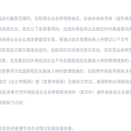
案范围的，在取得企业名称预核准后，应由全体投资者（或外商投资股份有限公司的全体发
业，发生以下变更事项的，应由外商投资企业指定的代表或委托的代理人在变更事项发生后
商投资企业设立或变更备案手续，需通过综合管理系统上传提交以下文件
发前已提交备案信息的，如投资的实际情况发生变化，应在营业执照签发后30日
且变更后的外商投资企业不涉及国家规定实施准入特别管理措施的，应办理备案手续；完成
变更事项涉及国家规定实施准入特别管理措施的，应按照外商投资相关法
立申报表》或《变更申报表》及相关文件后，备案机构对填报信息形式上的完整性和准确性进
可凭外商投资企业名称预核准材料（复印件）或外商投资企业营业执照（复印件）向备案机构
载明如下内容：
及其投资者遵守本办法情况实施监督检查。