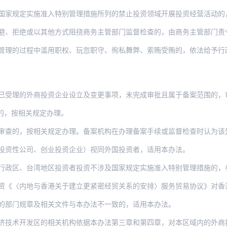
定实施准入特别管理措施所列的禁止投资领域开展投资经营活动的，商务主管部门应责令限期改
避、拒绝或以其他方式阻挠商务主管部门监督检查的，由商务主管部门责
管理的过程中滥用职权、玩忽职守、徇私舞弊、索贿受贿的，依法给予行
理的外商投资企业设立及变更事项，未完成审批且属于备案范围的，审批程序终止，外商
的，按相关规定办理。
按相关规定办理。备案机构在办理备案手续或监督检查时认为该外商投资事项可能属于国家安
投资性公司、创业投资企业）视同外国投资者，适用本办法。
行政区、台湾地区投资者投资不涉及国家规定实施准入特别管理措施的，
地与香港关于建立更紧密经贸关系的安排〉服务贸易协议》对香港开放的服务贸易领域，澳门
的部门规章及相关文件与本办法不一致的，适用本办法。
技术开发区的相关机构依据本办法第三章和第四章，对本区域内的外商投资企