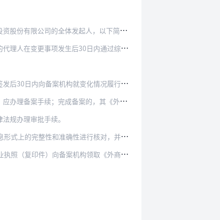
起人，以下简称全体发起人）指定的代表或共同委…
30日内通过综合管理系统在线填报和提交《外商…
：
内向备案机构就变化情况履行变更备案手续。
备案的，其《外商投资企业批准证书》同时失效。
律法规办理审批手续。
行核对，并对申报事项是否属于备案范围进行甄别…
领取《外商投资企业设立备案回执》或《外商投资…