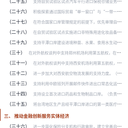
（二十五）
支持自贸试验区试点汽车平行进口保税仓储业务。（负责部门：海关总署）
（二十六）
积极探索通过国际贸易“单一窗口”与“一带一路”重点国家和地区开展互联互通和信息共享，推动国际贸易“单一窗口”标准版新项目率先在自贸试验区开展试点，促进贸易便利化…
（二十七）
在符合国家口岸管理规定的前提下，优先审理自贸试验区内口岸开放项目。（负责部门：海关总署）
（二十八）
在自贸试验区试点实施进口非特殊用途化妆品备案管理。（负责部门：药监局）
（二十九）
支持平潭口岸建设进境种苗、水果、食用水生动物等监管作业场所。（负责部门：海关总署，适用范围：福建自贸试验区）
（三十）
在对外航权谈判中支持郑州机场利用第五航权，在平等互利的基础上允许外国航空公司承载经郑州至第三国的客货业务，积极向国外航空公司推荐并引导申请进入中国市场的国外航空…
（三十一）
在对外航权谈判中支持西安机场利用第五航权，在平等互利的基础上允许外国航空公司承载经西安至第三国的客货业务，积极向国外航空公司推荐并引导申请进入中国市场的国外航空…
（三十二）
进一步加大对西安航空物流发展的支持力度。（负责部门：民航局，适用范围：陕西自贸试验区）
（三十三）
支持利用中欧班列开展邮件快件进出口常态化运输。（负责部门：邮政局、中国铁路总公司，适用范围：重庆自贸试验区）
（三十四）
支持设立首次进口药品和生物制品口岸。（负责部门：药监局、海关总署，适用范围：重庆自贸试验区）
（三十五）
将台湾地区生产且经平潭口岸进口的第一类医疗器械的备案管理权限下放至福建省药品监督管理部门。（负责部门：药监局，适用范围：福建自贸试验区）
三、 推动金融创新服务实体经济
（三十六）
进一步简化保险分支机构行政审批，建立完善自贸试验区企业保险需求信息共享平台。（负责部门：银保监会）