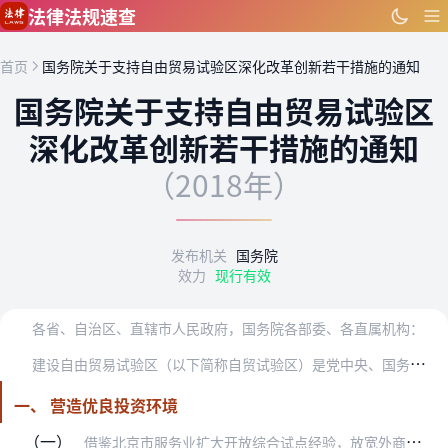
跳到主要内容
法律法规速查
首页
国务院关于支持自由贸易试验区深化改革创新若干措施的通知
国务院关于支持自由贸易试验区
深化改革创新若干措施的通知
（2018年）
发布机关
国务院
效力
现行有效
各省、自治区、直辖市人民政府，国务院各部委、各直属机构：
建
设自由贸易试验区（以下简称自贸试验区）是党中央、国务院在新形势下全面深化改革和扩大开放的战略举措。党的十九大报告强调要赋予自贸试验区更大改革自主权，为新时代自…
一、 营造优良投资环境
（一）
借鉴北京市服务业扩大开放综合试点经验，放宽外商投资建设工程设计企业外籍技术人员的比例要求、放宽人才中介机构限制。（负责部门：人力资源社会保障部、住房城乡建设部、…