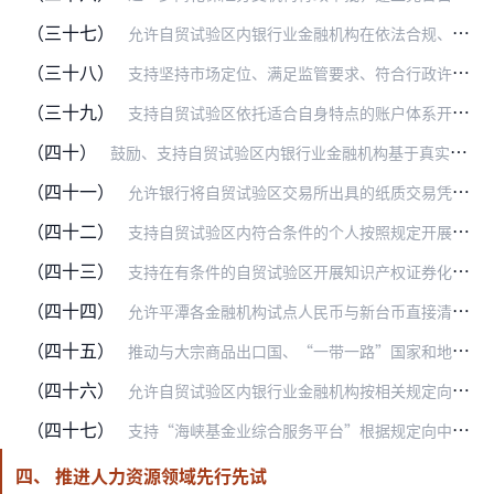
（三十七）
允许自贸试验区内银行业金融机构在依法合规、风险可控的前提下按相关规定为境外机构办理人民币衍生产品等业务。（负责部门：人民银行、银保监会、外汇局）
（三十八）
支持坚持市场定位、满足监管要求、符合行政许可相关业务资格条件的地方法人银行在依法合规、风险可控的前提下开展人民币与外汇衍生产品业务，或申请与具备资格的银行业金融…
（三十九）
支持自贸试验区依托适合自身特点的账户体系开展人民币跨境业务。（负责部门：人民银行）
（四十）
鼓励、支持自贸试验区内银行业金融机构基于真实需求和审慎原则向境外机构和境外项目发放人民币贷款，满足“走出去”企业的海外投资、项目建设、工程承包、大型设备出口等融…
（四十一）
允许银行将自贸试验区交易所出具的纸质交易凭证（须经交易双方确认）替代双方贸易合同，作为贸易真实性审核依据。（负责部门：银保监会）
（四十二）
支持自贸试验区内符合条件的个人按照规定开展境外证券投资。（负责部门：证监会、人民银行）
（四十三）
支持在有条件的自贸试验区开展知识产权证券化试点。（负责部门：证监会、知识产权局）
（四十四）
允许平潭各金融机构试点人民币与新台币直接清算，允许境外机构境内外汇账户办理定期存款业务。（负责部门：人民银行、外汇局，适用范围：福建自贸试验区）
（四十五）
推动与大宗商品出口国、“一带一路”国家和地区在油品等大宗商品贸易中使用人民币计价、结算，引导银行业金融机构根据“谁进口、谁付汇”原则办理油品贸易的跨境支付业务，…
（四十六）
允许自贸试验区内银行业金融机构按相关规定向台湾地区金融同业跨境拆出短期人民币资金。（负责部门：人民银行，适用范围：福建自贸试验区）
（四十七）
支持“海峡基金业综合服务平台”根据规定向中国证券投资基金业协会申请登记，开展私募投资基金服务业务。支持符合条件的台资保险机构在自贸试验区内设立保险营业机构。（负…
四、 推进人力资源领域先行先试