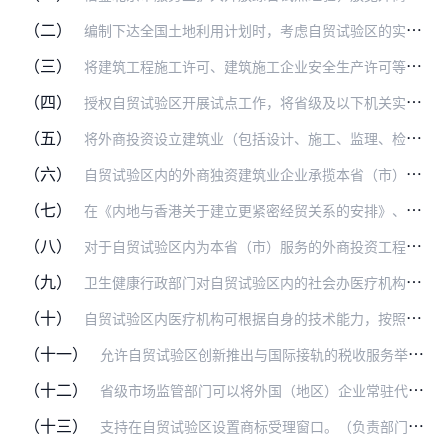
（二）
编制下达全国土地利用计划时，考虑自贸试验区的实际情况，合理安排有关省（市）的用地计划；有关地方应优先支持自贸试验区建设，促进其健康有序发展。（负责部门：自然资源…
（三）
将建筑工程施工许可、建筑施工企业安全生产许可等工程审批类权限下放至自贸试验区。（负责部门：住房城乡建设部）
（四）
授权自贸试验区开展试点工作，将省级及以下机关实施的建筑企业资质申请、升级、增项许可改为实行告知承诺制。（负责部门：住房城乡建设部）
（五）
将外商投资设立建筑业（包括设计、施工、监理、检测、造价咨询等所有工程建设相关主体）资质许可的省级及以下审批权限下放至自贸试验区。（负责部门：住房城乡建设部）
（六）
自贸试验区内的外商独资建筑业企业承揽本省（市）的中外联合建设项目时，不受建设项目的中外方投资比例限制。（负责部门：住房城乡建设部）
（七）
在《内地与香港关于建立更紧密经贸关系的安排》、《内地与澳门关于建立更紧密经贸关系的安排》、《海峡两岸经济合作框架协议》下，对自贸试验区内的港澳台资建筑业企业，不…
（八）
对于自贸试验区内为本省（市）服务的外商投资工程设计（工程勘察除外）企业，取消首次申请资质时对投资者的工程设计业绩要求。（负责部门：住房城乡建设部）
（九）
卫生健康行政部门对自贸试验区内的社会办医疗机构配置乙类大型医用设备实行告知承诺制。（负责部门：卫生健康委）
（十）
自贸试验区内医疗机构可根据自身的技术能力，按照有关规定开展干细胞临床前沿医疗技术研究项目。（负责部门：卫生健康委）
（十一）
允许自贸试验区创新推出与国际接轨的税收服务举措。（负责部门：税务总局）
（十二）
省级市场监管部门可以将外国（地区）企业常驻代表机构登记注册初审权限下放至自贸试验区有外资登记管理权限的市场监管部门。（负责部门：市场监管总局）
（十三）
支持在自贸试验区设置商标受理窗口。（负责部门：知识产权局）