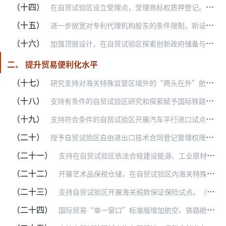
（十四）
在自贸试验区设立受理点，受理商标权质押登记。（负责部门：知识产权局）
（十五）
进一步放宽对专利代理机构股东的条件限制，新设立有限责任制专利代理机构的，允许不超过五分之一不具有专利代理人资格、年满18周岁、能够在专利代理机构专职工作的中国公…
（十六）
加强顶层设计，在自贸试验区探索创新政府储备与企业储备相结合的石油储备模式。（负责部门：发展改革委、粮食和储备局，适用范围：浙江自贸试验区）
二、 提升贸易便利化水平
（十七）
研究支持对海关特殊监管区域外的“两头在外”航空维修业态实行保税监管。（负责部门：商务部、海关总署、财政部、税务总局）
（十八）
支持有条件的自贸试验区研究和探索赋予国际铁路运单物权凭证功能，将铁路运单作为信用证议付票据，提高国际铁路货运联运水平。（负责部门：商务部、银保监会、铁路局、中国…
（十九）
支持符合条件的自贸试验区开展汽车平行进口试点。（负责部门：商务部）
（二十）
授予自贸试验区自由进出口技术合同登记管理权限。（负责部门：商务部）
（二十一）
支持在自贸试验区依法合规建设能源、工业原材料、大宗农产品等国际贸易平台和现货交易市场。（负责部门：商务部）
（二十二）
开展艺术品保税仓储，在自贸试验区内海关特殊监管区域之间以及海关特殊监管区域与境外之间进出货物的备案环节，省级文化部门不再核发批准文件。支持开展艺术品进出口经营活…
（二十三）
支持自贸试验区开展海关税款保证保险试点。（负责部门：海关总署、银保监会）
（二十四）
国际贸易“单一窗口”标准版增加航空、铁路舱单申报功能。（负责部门：海关总署、民航局、中国铁路总公司）