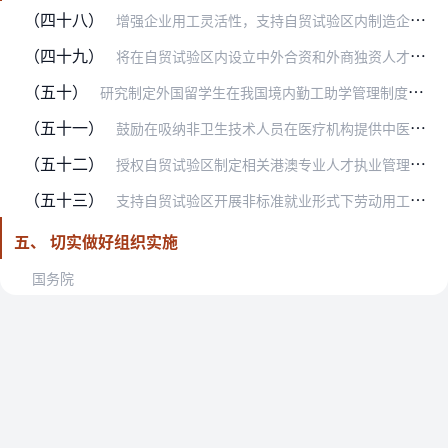
（四十八）
增强企业用工灵活性，支持自贸试验区内制造企业生产高峰时节与劳动者签订以完成一定工作任务为期限的劳动合同、短期固定期限劳动合同；允许劳务派遣员工从事企业研发中心研…
（四十九）
将在自贸试验区内设立中外合资和外商独资人才中介机构审批权限下放至自贸试验区，由自贸试验区相关职能部门审批并报省（市）人力资源社会保障部门备案。（负责部门：人力资…
（五十）
研究制定外国留学生在我国境内勤工助学管理制度，由自贸试验区制定有关实施细则，实现规范管理。（负责部门：教育部）
（五十一）
鼓励在吸纳非卫生技术人员在医疗机构提供中医治未病服务、医疗机构中医治未病专职医师职称晋升、中医治未病服务项目收费等方面先行试点。（负责部门：中医药局）
（五十二）
授权自贸试验区制定相关港澳专业人才执业管理办法（国家法律法规暂不允许的除外），允许具有港澳执业资格的金融、建筑、规划、专利代理等领域专业人才，经相关部门或机构备…
（五十三）
支持自贸试验区开展非标准就业形式下劳动用工管理和服务试点。（负责部门：人力资源社会保障部，适用范围：上海自贸试验区）
五、 切实做好组织实施
国务院