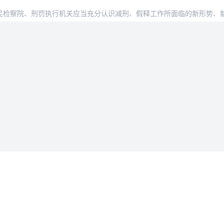
、刑罚执行机关应当充分认识减刑、假释工作所面临的新形势、新任务、新要求，坚持各司
法律条款
用户协议
据删除
隐私政策
会员服务协议
入