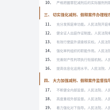
10．
严格把握罪犯减刑后的实际服刑刑期。正确
三、 切实强化减刑、假释案件办理程
11．
充分发挥庭审功能。人民法院开庭审理减刑
12．
健全证人出庭作证制度。人民法院审理减刑
13．
有效行使庭外调查核实权。人民法院、人民
14．
强化审判组织的职能作用。人民法院审理减
15．
完善财产性判项执行衔接机制。人民法院刑
16．
提高信息化运用水平。人民法院、人民检察
四、 大力加强减刑、假释案件监督指
17．
不断健全内部监督。人民法院、人民检察院
18．
高度重视外部监督。人民法院、人民检察院
19．
着力强化对下指导。人民法院、人民检察院