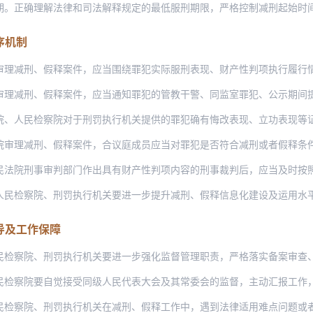
理解法律和司法解释规定的最低服刑期限，严格控制减刑起始时间、间隔时间及减刑幅度，
序机制
、假释案件，应当围绕罪犯实际服刑表现、财产性判项执行履行情况等，认真进行法庭调查
、假释案件，应当通知罪犯的管教干警、同监室罪犯、公示期间提出异议的人员以及其他了
检察院对于刑罚执行机关提供的罪犯确有悔改表现、立功表现等证据材料存有疑问的，根据
刑、假释案件，合议庭成员应当对罪犯是否符合减刑或者假释条件、减刑幅度是否适当、财
事审判部门作出具有财产性判项内容的刑事裁判后，应当及时按照规定移送负责执行的部门
院、刑罚执行机关要进一步提升减刑、假释信息化建设及运用水平，充分利用减刑、假释信
导及工作保障
、刑罚执行机关要进一步强化监督管理职责，严格落实备案审查、专项检查等制度机制，充
要自觉接受同级人民代表大会及其常委会的监督，主动汇报工作，对于人大代表关注的问题
、刑罚执行机关在减刑、假释工作中，遇到法律适用难点问题或者其他重大政策问题，应当