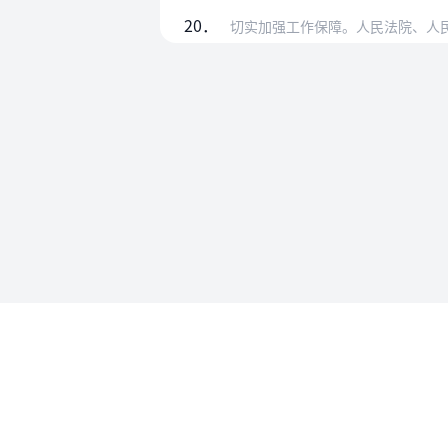
20．
切实加强工作保障。人民法院、人民检察院
使用帮助
法律法规速查
使用帮助
专为法律人设计的法律查阅工具
账号和数
API 接入
MCP 接