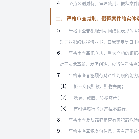
4．
坚持区别对待。审理减刑、假释案件应当
二、 严格审查减刑、假释案件的实体
5．
严格审查罪犯服刑期间改造表现的考核材料
6．
严格审查罪犯立功、重大立功的证据材料，
7．
严格审查罪犯履行财产性判项的能力
（1）
拒不交代赃款、赃物去向；
（2）
隐瞒、藏匿、转移财产；
（3）
有可供履行的财产拒不履行。
8．
严格审查反映罪犯是否有再犯罪危险的材料
9．
严格审查罪犯身份信息、患有严重疾病或者