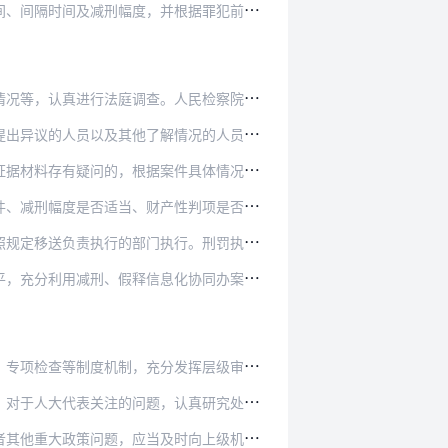
并根据罪犯前期减刑情况和效果，对其后续减刑…
。人民检察院应当派员出庭履行职务，并充分发…
解情况的人员出庭作证。开庭审理前，刑罚执行…
案件具体情况，可以采取讯问罪犯、询问证人、…
产性判项是否执行履行等情况，充分发表意见。…
执行。刑罚执行机关对罪犯报请减刑、假释时，…
息化协同办案平台、执行信息平台及大数据平台…
分发挥层级审核把关作用。人民法院要加强文书…
，认真研究处理并及时反馈，不断推进减刑、假…
及时向上级机关请示报告。上级机关应当准确掌…