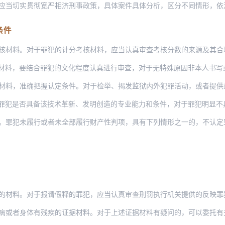
切实贯彻宽严相济刑事政策，具体案件具体分析，区分不同情形，依法作出裁定，
条件
。对于罪犯的计分考核材料，应当认真审查考核分数的来源及其合理性等，如果存在考核分
准确把握认定条件。对于检举、揭发监狱内外犯罪活动，或者提供重要破案线索的，应当注
。罪犯未履行或者未全部履行财产性判项，具有下列情形之一的，不认定
。对于报请假释的罪犯，应当认真审查刑罚执行机关提供的反映罪犯服刑期间现实表现和生
身体有残疾的证据材料。对于上述证据材料有疑问的，可以委托有关单位重新调查、诊断、