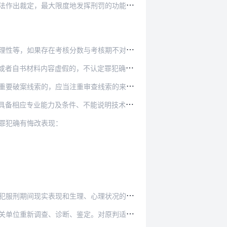
最大限度地发挥刑罚的功能，实现刑罚的目的。
数与考核期不对应、加扣分与奖惩不对应、奖惩…
对
于罪犯的认罪悔罪书、自我鉴定等自书材料，要结合罪犯的文化程度认真进行审查，对于无特殊原因非本人书写或者自书材料内容虚假的，不认定罪犯确有悔改表现。
重审查线索的来源。对于揭发线索来源存疑的，…
对
于技术革新、发明创造，应当注重审查罪犯是否具备该技术革新、发明创造的专业能力和条件，对于罪犯明显不具备相应专业能力及条件、不能说明技术革新或者发明创造原理及过…
罪犯确有悔改表现：
理、心理状况的材料，并认真审查司法行政机关…
鉴定。对原判适用《中华人民共和国刑事诉讼法…