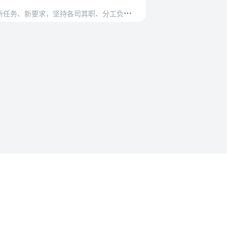
其职、分工负责、相互配合、相互制约的原则，…
法规要求
沪ICP备2023015770号-1
沪公网安备31011302008558号