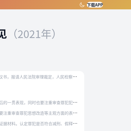
下载APP
见
（2021年）
减
刑、假释制度是我国刑罚执行制度的重要组成部分。依照我国法律规定，减刑、假释案件由刑罚执行机关提出建议书，报请人民法院审理裁定，人民检察院依法进行监督。为严格规…
注重审查罪犯犯罪的性质、具体情节、社会危害…
等主观方面的表现，综合判断罪犯是否确有悔改…
符合减刑、假释法定条件，应当有相应证据予以…