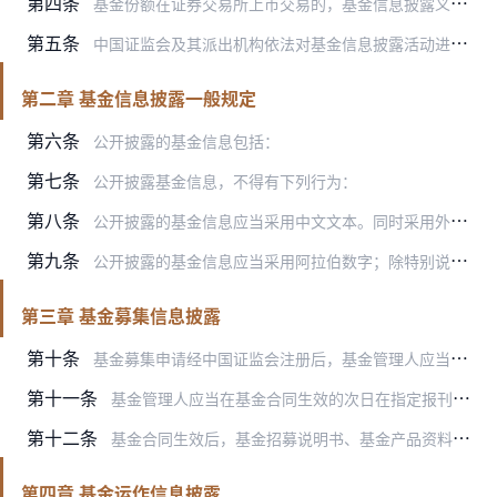
第四条
基金份额在证券交易所上市交易的，基金信息披露义务人还应当根据证券交易所的自律管理规则披露基金信息。
第五条
中国证监会及其派出机构依法对基金信息披露活动进行监督管理。
第二章 基金信息披露一般规定
第六条
公开披露的基金信息包括：
第七条
公开披露基金信息，不得有下列行为：
第八条
公开披露的基金信息应当采用中文文本。同时采用外文文本的，基金信息披露义务人应当保证不同文本的内容一致。不同文本之间发生歧义的，以中文文本为准。
第九条
公开披露的基金信息应当采用阿拉伯数字；除特别说明外，货币单位应当为人民币元。
第三章 基金募集信息披露
第十条
基金募集申请经中国证监会注册后，基金管理人应当在基金份额发售的三日前，将基金份额发售公告、基金招募说明书提示性公告和基金合同提示性公告登载在指定报刊上，将基金份…
第十一条
基金管理人应当在基金合同生效的次日在指定报刊和指定网站上登载基金合同生效公告。
第十二条
基金合同生效后，基金招募说明书、基金产品资料概要的信息发生重大变更的，基金管理人应当在三个工作日内，更新基金招募说明书和基金产品资料概要，并登载在指定网站上。
第四章 基金运作信息披露