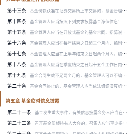
第十三条
基金份额获准在证券交易所上市交易的，基金管理人应当在基金份额上市交易的三个工作日前，将基金份额上市交易公告书登载在指定网站上，并将上市交易公告书提示性公告登载在…
第十四条
基金管理人应当按照下列要求披露基金净值信息：
第十五条
基金管理人应当在开放式基金的基金合同、招募说明书等信息披露文件上载明基金份额申购、赎回价格的计算方式及有关申购、赎回费率，并保证投资者能够在基金销售机构网站或营…
第十六条
基金管理人应当在每年结束之日起三个月内，编制完成基金年度报告，将年度报告登载在指定网站上，并将年度报告提示性公告登载在指定报刊上。
第十七条
基金管理人应当在上半年结束之日起两个月内，编制完成基金中期报告，将中期报告登载在指定网站上，并将中期报告提示性公告登载在指定报刊上。
第十八条
基金管理人应当在季度结束之日起十五个工作日内，编制完成基金季度报告，将季度报告登载在指定网站上，并将季度报告提示性公告登载在指定报刊上。
第十九条
基金合同生效不足两个月的，基金管理人可以不编制当期季度报告、中期报告或者年度报告。
第二十条
基金合同终止的，基金管理人应当依法组织清算组对基金财产进行清算并作出清算报告。清算报告应当经过具有证券、期货相关业务资格的会计师事务所审计，并由律师事务所出具法…
第五章 基金临时信息披露
第二十一条
基金发生重大事件，有关信息披露义务人应当在两日内编制临时报告书，并登载在指定报刊和指定网站上。
第二十二条
召开基金份额持有人大会的，召集人应当至少提前三十日在指定报刊和指定网站上公告基金份额持有人大会的召开时间、会议形式、审议事项、议事程序和表决方式等事项。
第二十三条
在基金合同期限内，任何公共媒体中出现的或者在市场上流传的消息可能对基金份额价格产生误导性影响或者引起较大波动，以及可能损害基金份额持有人权益的，相关信息披露义务…