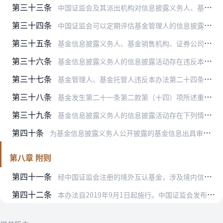
第三十三条
中国证监会及其派出机构对信息披露义务人、基金销售机构、证券公司从事信息披露及相关服务的情况，进行定期或者不定期的现场和非现场检查，相关单位及个人应当予以配合。
第三十四条
中国证监会可以定期评估基金管理人的信息披露质量，并纳入基金管理人分类监管评价指标体系中。基金管理人存在下列情形的，中国证监会可以中止审查，并根据情节轻重，在3-…
第三十五条
基金信息披露义务人、基金销售机构、证券公司及相关人员违反本办法规定的，中国证监会及其派出机构可以采取责令改正、监管谈话、出具警示函、责令定期报告、暂不受理与行政…
第三十六条
基金信息披露义务人的信息披露活动存在违反本办法的下列情形之一且情节严重的，除法律、行政法规另有规定外，对基金信息披露义务人处以警告、并处三万元以下罚款，对直接负…
第三十七条
基金管理人、基金托管人违反本办法第二十四条规定且情节严重的，处以警告、并处三万元以下罚款；对直接负责的主管人员和其他直接责任人员，处以警告、并处三万元以下罚款；…
第三十八条
基金发生第二十一条第二款第（十四）项所述重大关联交易事项，且基金信息披露义务人未依法履行信息披露义务的，依照《基金法》第一百二十九条进行处罚。
第三十九条
基金信息披露义务人的信息披露活动存在下列情形之一的，依照《基金法》第一百三十一条进行处罚：
第四十条
为基金信息披露义务人公开披露的基金信息出具审计报告、法律意见书等文件的专业机构未勤勉尽责，所出具的文件有虚假记载、误导性陈述或者有重大遗漏的，依照《基金法》第一…
第八章 附则
第四十一条
经中国证监会注册的境外互认基金，涉及境内信息披露业务的，依照本办法执行，法律法规及中国证监会另有规定的除外。
第四十二条
本办法自2019年9月1日起施行。中国证监会发布的《证券投资基金信息披露管理办法》（证监会令第19号）同时废止。