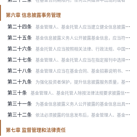
第六章 信息披露事务管理
第二十四条
基金管理人、基金托管人应当建立健全信息披露管理制度，指定专门部门及高级管理人员负责管理信息披露事务。
第二十五条
基金信息披露义务人公开披露基金信息，应当符合中国证监会相关基金信息披露内容与格式准则等法规的规定；特定基金信息披露事项和特殊基金品种的信息披露，应当符合中国证监…
第二十六条
基金托管人应当按照相关法律、行政法规、中国证监会的规定和基金合同的约定，对基金管理人编制的基金资产净值、基金份额净值、基金份额申购赎回价格、基金定期报告、更新的…
第二十七条
基金管理人、基金托管人应当在指定报刊中选择披露信息的报刊，单只基金只需选择一家报刊。
第二十八条
基金管理人应当在基金合同、基金招募说明书、基金份额上市交易公告书等基金信息披露文件中加强风险揭示，对设计复杂、风险较高的基金应以显著、清晰的方式揭示基金投资运作…
第二十九条
为强化投资者保护，提升信息披露服务质量，基金管理人应当按照中国证监会规定向投资者及时提供对其投资决策有重大影响的信息，基金销售机构、为投资者交易上市基金份额提供…
第三十条
基金管理人、基金托管人除按法律法规要求披露信息外，也可着眼于为投资者决策提供有用信息的角度，在保证公平对待投资者、不误导投资者、不影响基金正常投资操作的前提下，…
第三十一条
为基金信息披露义务人公开披露的基金信息出具审计报告、法律意见书的专业机构，应当制作工作底稿，并将相关档案至少保存到基金合同终止后十年。
第三十二条
依法必须披露的信息发布后，基金管理人、基金托管人应当按照相关法律法规规定将信息置备于公司住所、基金上市交易的证券交易所，供社会公众查阅、复制。
第七章 监督管理和法律责任