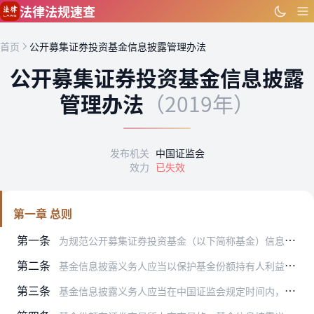
跳到主要内容
法律法规速查
首页
公开募集证券投资基金信息披露管理办法
公开募集证券投资基金信息披露
管理办法
（2019年）
发布机关
中国证监会
效力
已失效
第一章 总则
第一条
为规范公开募集证券投资基金（以下简称基金）信息披露活动，保护投资者及相关当事人的合法权益，根据《证券投资基金法》（以下简称《基金法》），制定本办法。
第二条
基金信息披露义务人应当以保护基金份额持有人利益为根本出发点，按照法律、行政法规和中国证券监督管理委员会（以下简称中国证监会）的规定披露基金信息，并保证所披露信息…
第三条
基金信息披露义务人应当在中国证监会规定时间内，将应予披露的基金信息通过中国证监会指定的全国性报刊（以下简称指定报刊）及指定互联网网站（以下简称指定网站）等媒介披…