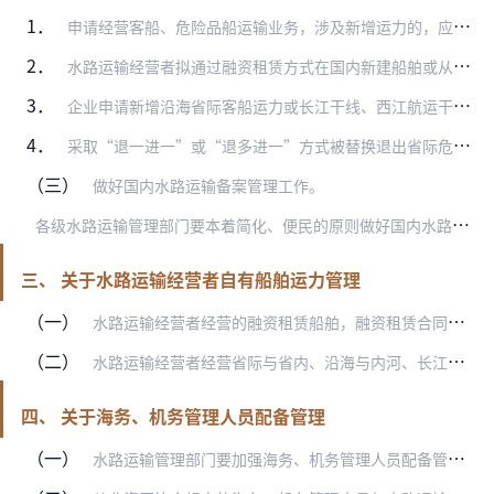
1．
申请经营客船、危险品船运输业务，涉及新增运力的，应当有已取得相应许可的客船、危险品船；申请经营普通货船运输业务，涉及新增运力的，应当有已备案的普通货船。
2．
水路运输经营者拟通过融资租赁方式在国内新建船舶或从国（境）外进口船舶经营国内水路运输业务的，应按有关规定向具有相应权限的水路运输管理部门申请办理新增客船、危险品…
3．
企业申请新增沿海省际客船运力或长江干线、西江航运干线水上运输距离60公里以上省际客船运力的，所在地省级水路运输管理部门要与航线始发港、挂靠港、目的港有关省级交通…
4．
采取“退一进一”或“退多进一”方式被替换退出省际危险品船运输市场的船舶，未经许可，不得重新进入原有市场。被替换船舶申请注销《船舶营业运输证》时，应在水路运输建设…
（三）
做好国内水路运输备案管理工作。
各
级水路运输管理部门要本着简化、便民的原则做好国内水路运输备案工作，并督促水路运输经营者认真履行备案告知义务。
三、 关于水路运输经营者自有船舶运力管理
（一）
水路运输经营者经营的融资租赁船舶，融资租赁合同明确合同到期后船舶归属该经营者的所有权份额不低于51%的，凭其融资租赁合同、船舶所有权登记证书、光船租赁登记证明书…
（二）
水路运输经营者经营省际与省内、沿海与内河、长江与珠江水系的自有船舶运力应当按经营范围分别计算，其中，具有国内水路运输资格的成品油船、原油船、化学品船（含植物油船…
四、 关于海务、机务管理人员配备管理
（一）
水路运输管理部门要加强海务、机务管理人员配备管理，水路运输经营者配备的海务、机务管理人员从业资历应与其管理船舶的经营区域（沿海运输或内河运输）、业务种类以及船舶…