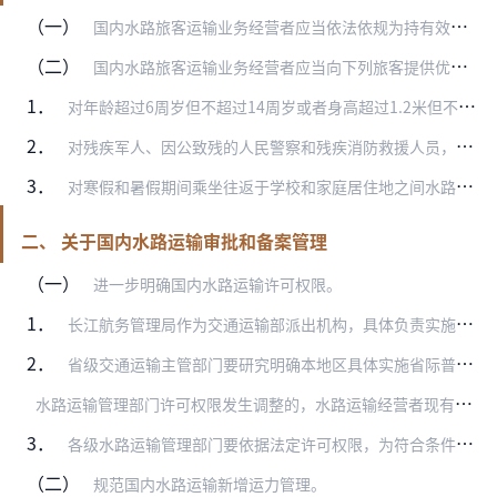
（一）
国内水路旅客运输业务经营者应当依法依规为持有效证件的军人、人民警察、国家综合性消防救援队伍人员，以及老幼病残孕等旅客提供优先购票、安检、候船、登船和乘船服务。
（二）
国内水路旅客运输业务经营者应当向下列旅客提供优惠票或免费票优待服务。
1．
对年龄超过6周岁但不超过14周岁或者身高超过1.2米但不超过1.5米的未成年人，应当执行客票半价优待。对有成年人陪伴的年龄不超过6周岁或者身高不超过1.2米，且…
2．
对残疾军人、因公致残的人民警察和残疾消防救援人员，凭其有效证件应当执行客票半价优待。
3．
对寒假和暑假期间乘坐往返于学校和家庭居住地之间水路旅客班轮运输船舶，且在教育主管部门批准有学历教育资格的学校就读的学生，凭其有效证件应当分别执行往返各一次的客票…
二、 关于国内水路运输审批和备案管理
（一）
进一步明确国内水路运输许可权限。
1．
长江航务管理局作为交通运输部派出机构，具体负责实施长江水系省际危险品船以及长江干线水上运输距离60公里以上省际客船运输的经营许可；珠江航务管理局作为交通运输部派…
2．
省级交通运输主管部门要研究明确本地区具体实施省际普通货船运输、省内水路运输经营许可的权限并向社会公布，相关情况于2020年7月1日前报部（水运局）。
水
路运输管理部门许可权限发生调整的，水路运输经营者现有有效的《国内水路运输经营许可证》、《船舶营业运输证》可暂不换发，待证书到期申请换发时，按新的许可权限进行换…
3．
各级水路运输管理部门要依据法定许可权限，为符合条件的水路运输经营者颁发《国内水路运输经营许可证》，并明确记载具体经营范围。
（二）
规范国内水路运输新增运力管理。