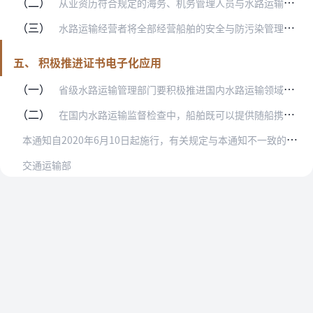
（二）
从业资历符合规定的海务、机务管理人员与水路运输经营者签订一年以上全日制劳动合同或劳务用工合同，且在合同期限内未在任何船舶上或者其他企业从事兼职的，方可认定配备的…
（三）
水路运输经营者将全部经营船舶的安全与防污染管理和海务、机务管理业务委托国内船舶管理业务经营者负责的，不要求其配备海务、机务管理人员。
五、 积极推进证书电子化应用
（一）
省级水路运输管理部门要积极推进国内水路运输领域政务服务事项网上办理和证书电子化，制发的电子证书应符合国家相关标准的要求，并具备二维码等可识别查询的电子信息，同时…
（二）
在国内水路运输监督检查中，船舶既可以提供随船携带的纸质《船舶营业运输证》，也可以提供二维码等可实时查验的电子信息。
本
通知自2020年6月10日起施行，有关规定与本通知不一致的，以本通知为准，《交通运输部办公厅关于国内水路集装箱班轮运输实施备案管理的通知》（交办水〔2014〕…
交通运输部