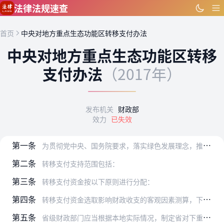
跳到主要内容
法律法规速查
首页
中央对地方重点生态功能区转移支付办法
中央对地方重点生态功能区转移
支付办法
（2017年）
发布机关
财政部
效力
已失效
第一条
为贯彻党中央、国务院要求，落实绿色发展理念，推进生态文明建设，引导地方政府加强生态环境保护，提高国家重点生态功能区等生态功能重要地区所在地政府的基本公共服务保障…
第二条
转移支付支持范围包括：
第三条
转移支付资金按以下原则进行分配：
第四条
转移支付资金选取影响财政收支的客观因素测算，下达到省、自治区、直辖市、计划单列市（以下统称省）。具体计算公式：
第五条
省级财政部门应当根据本地实际情况，制定省对下重点生态功能区转移支付办法，规范资金分配，加强资金管理，将各项补助资金落实到位。补助对象原则上不得超出本办法确定的转…