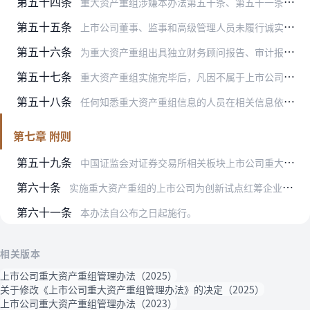
第五十四条
重大资产重组涉嫌本办法第五十条、第五十一条、第五十二条、第五十三条规定情形的，中国证监会可以责令上市公司作出公开说明、聘请独立财务顾问或者其他证券服务机构补充核…
第五十五条
上市公司董事、监事和高级管理人员未履行诚实守信、勤勉尽责义务，或者上市公司的股东、实际控制人及其有关负责人员未按照本办法的规定履行相关义务，导致重组方案损害上市…
第五十六条
为重大资产重组出具独立财务顾问报告、审计报告、法律意见书、资产评估报告、估值报告及其他专业文件的证券服务机构及其从业人员未履行诚实守信、勤勉尽责义务，违反中国证…
第五十七条
重大资产重组实施完毕后，凡因不属于上市公司管理层事前无法获知且事后无法控制的原因，上市公司所购买资产实现的利润未达到资产评估报告或者估值报告预测金额的百分之八十…
第五十八条
任何知悉重大资产重组信息的人员在相关信息依法公开前，泄露该信息、买卖或者建议他人买卖相关上市公司证券、利用重大资产重组散布虚假信息、操纵证券市场或者进行欺诈活动…
第七章 附则
第五十九条
中国证监会对证券交易所相关板块上市公司重大资产重组另有规定的，从其规定，关于注册时限的规定适用本办法。
第六十条
实施重大资产重组的上市公司为创新试点红筹企业，或者上市公司拟购买资产涉及创新试点红筹企业的，在计算本办法规定的重大资产重组认定标准等监管指标时，应当采用根据中国…
第六十一条
本办法自公布之日起施行。
相关版本
上市公司重大资产重组管理办法（2025）
关于修改《上市公司重大资产重组管理办法》的决定（2025）
上市公司重大资产重组管理办法（2023）