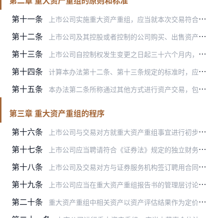
第二章 重大资产重组的原则和标准
第十一条
上市公司实施重大资产重组，应当就本次交易符合下列要求作出充分说明，并予以披露：
第十二条
上市公司及其控股或者控制的公司购买、出售资产，达到下列标准之一的，构成重大资产重组：
第十三条
上市公司自控制权发生变更之日起三十六个月内，向收购人及其关联人购买资产，导致上市公司发生以下根本变化情形之一的，构成重大资产重组，应当按照本办法的规定履行相关义…
第十四条
计算本办法第十二条、第十三条规定的标准时，应当遵守下列规定：
第十五条
本办法第二条所称通过其他方式进行资产交易，包括：
第三章 重大资产重组的程序
第十六条
上市公司与交易对方就重大资产重组事宜进行初步磋商时，应当立即采取必要且充分的保密措施，制定严格有效的保密制度，限定相关敏感信息的知悉范围。上市公司及交易对方聘请…
第十七条
上市公司应当聘请符合《证券法》规定的独立财务顾问、律师事务所以及会计师事务所等证券服务机构就重大资产重组出具意见。
第十八条
上市公司及交易对方与证券服务机构签订聘用合同后，非因正当事由不得更换证券服务机构。确有正当事由需要更换证券服务机构的，应当披露更换的具体原因以及证券服务机构的陈…
第十九条
上市公司应当在重大资产重组报告书的管理层讨论与分析部分，就本次交易对上市公司的持续经营能力、未来发展前景、当年每股收益等财务指标和非财务指标的影响进行详细分析；…
第二十条
重大资产重组中相关资产以资产评估结果作为定价依据的，资产评估机构应当按照资产评估相关准则和规范开展执业活动；上市公司董事会应当对评估机构的独立性、评估假设前提的…