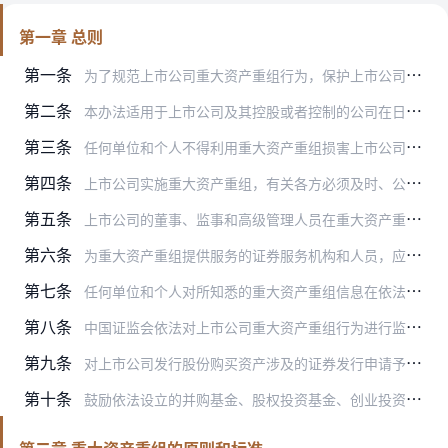
第一章 总则
第一条
为了规范上市公司重大资产重组行为，保护上市公司和投资者的合法权益，促进上市公司质量不断提高，维护证券市场秩序和社会公共利益，根据《中华人民共和国公司法》、《中华…
第二条
本办法适用于上市公司及其控股或者控制的公司在日常经营活动之外购买、出售资产或者通过其他方式进行资产交易达到规定的标准，导致上市公司的主营业务、资产、收入发生重大…
第三条
任何单位和个人不得利用重大资产重组损害上市公司及其股东的合法权益。
第四条
上市公司实施重大资产重组，有关各方必须及时、公平地披露或者提供信息，保证所披露或者提供信息的真实、准确、完整，不得有虚假记载、误导性陈述或者重大遗漏。
第五条
上市公司的董事、监事和高级管理人员在重大资产重组活动中，应当诚实守信、勤勉尽责，维护公司资产的安全，保护公司和全体股东的合法权益。
第六条
为重大资产重组提供服务的证券服务机构和人员，应当遵守法律、行政法规和中国证监会的有关规定，以及证券交易所的相关规则，遵循本行业公认的业务标准和道德规范，诚实守信…
第七条
任何单位和个人对所知悉的重大资产重组信息在依法披露前负有保密义务。
第八条
中国证监会依法对上市公司重大资产重组行为进行监督管理。
第九条
对上市公司发行股份购买资产涉及的证券发行申请予以注册，不表明中国证监会和证券交易所对该证券的投资价值或者投资者的收益作出实质性判断或者保证，也不表明中国证监会和…
第十条
鼓励依法设立的并购基金、股权投资基金、创业投资基金、产业投资基金等投资机构参与上市公司并购重组。