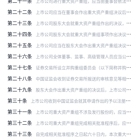
第二十一条
上市公司进行重大资产重组，应当由董事会依法作出决议，并提交股东大会批准。
第二十二条
上市公司应当在董事会作出重大资产重组决议后的次一工作日至少披露下列文件：
第二十三条
上市公司股东大会就重大资产重组作出的决议，至少应当包括下列事项：
第二十四条
上市公司股东大会就重大资产重组事项作出决议，必须经出席会议的股东所持表决权的三分之二以上通过。
第二十五条
上市公司应当在股东大会作出重大资产重组决议后的次一工作日公告该决议，以及律师事务所对本次会议的召集程序、召集人和出席人员的资格、表决程序以及表决结果等事项出具的…
第二十六条
上市公司全体董事、监事、高级管理人员应当公开承诺，保证重大资产重组的信息披露和申请文件不存在虚假记载、误导性陈述或者重大遗漏。
第二十七条
证券交易所设立并购重组委员会（以下简称并购重组委）依法审议上市公司发行股份购买资产申请，提出审议意见。
第二十八条
中国证监会收到证券交易所报送的审核意见等相关文件后，依照法定条件和程序，在十五个工作日内对上市公司的注册申请作出予以注册或者不予注册的决定，按规定应当扣除的时间…
第二十九条
股东大会作出重大资产重组的决议后，上市公司拟对交易对象、交易标的、交易价格等作出变更，构成对原交易方案重大调整的，应当在董事会表决通过后重新提交股东大会审议，并…
第三十条
上市公司收到中国证监会就其申请作出的予以注册或者不予注册的决定后，应当在次一工作日予以公告。
第三十一条
上市公司重大资产重组不涉及发行股份的，应当根据中国证监会的规定聘请独立财务顾问和其他证券服务机构，按照本办法和证券交易所的要求履行相关程序、披露相关信息。
第三十二条
上市公司重大资产重组完成相关批准程序后，应当及时实施重组方案，并于实施完毕之日起三个工作日内编制实施情况报告书，向证券交易所提交书面报告，并予以公告。
第三十三条
自完成相关批准程序之日起六十日内，本次重大资产重组未实施完毕的，上市公司应当于期满后次一工作日将实施进展情况报告，并予以公告；此后每三十日应当公告一次，直至实施…