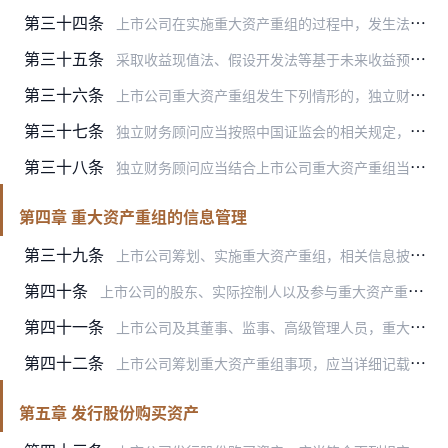
第三十四条
上市公司在实施重大资产重组的过程中，发生法律、法规要求披露的重大事项的，应当及时作出公告；该事项导致本次交易发生实质性变动的，须重新提交股东大会审议，涉及发行股…
第三十五条
采取收益现值法、假设开发法等基于未来收益预期的方法对拟购买资产进行评估或者估值并作为定价参考依据的，上市公司应当在重大资产重组实施完毕后三年内的年度报告中单独披…
第三十六条
上市公司重大资产重组发生下列情形的，独立财务顾问应当及时出具核查意见，并予以公告：
第三十七条
独立财务顾问应当按照中国证监会的相关规定，以及证券交易所的相关规则，对实施重大资产重组的上市公司履行持续督导职责。持续督导的期限自本次重大资产重组实施完毕之日起…
第三十八条
独立财务顾问应当结合上市公司重大资产重组当年和实施完毕后的第一个会计年度的年报，自年报披露之日起十五日内，对重大资产重组实施的下列事项出具持续督导意见，并予以公…
第四章 重大资产重组的信息管理
第三十九条
上市公司筹划、实施重大资产重组，相关信息披露义务人应当公平地向所有投资者披露可能对上市公司股票交易价格产生较大影响的相关信息（以下简称股价敏感信息），不得提前泄…
第四十条
上市公司的股东、实际控制人以及参与重大资产重组筹划、论证、决策等环节的其他相关机构和人员，应当做好保密工作。对于依法应当披露的信息，应当及时通知上市公司，并配合…
第四十一条
上市公司及其董事、监事、高级管理人员，重大资产重组的交易对方及其关联方，交易对方及其关联方的董事、监事、高级管理人员或者主要负责人，交易各方聘请的证券服务机构及…
第四十二条
上市公司筹划重大资产重组事项，应当详细记载筹划过程中每一具体环节的进展情况，包括商议相关方案、形成相关意向、签署相关协议或者意向书的具体时间、地点、参与机构和人…
第五章 发行股份购买资产