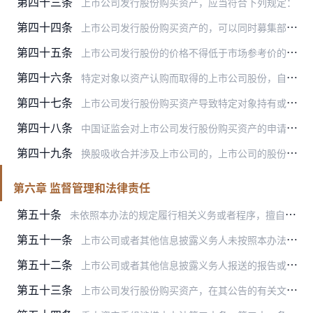
第四十三条
上市公司发行股份购买资产，应当符合下列规定：
第四十四条
上市公司发行股份购买资产的，可以同时募集部分配套资金，其定价方式按照相关规定办理。
第四十五条
上市公司发行股份的价格不得低于市场参考价的百分之八十。市场参考价为本次发行股份购买资产的董事会决议公告日前二十个交易日、六十个交易日或者一百二十个交易日的公司股…
第四十六条
特定对象以资产认购而取得的上市公司股份，自股份发行结束之日起十二个月内不得转让；属于下列情形之一的，三十六个月内不得转让：
第四十七条
上市公司发行股份购买资产导致特定对象持有或者控制的股份达到法定比例的，应当按照《上市公司收购管理办法》的规定履行相关义务。
第四十八条
中国证监会对上市公司发行股份购买资产的申请作出予以注册的决定后，上市公司应当及时实施。向特定对象购买的相关资产过户至上市公司后，上市公司聘请的独立财务顾问和律师…
第四十九条
换股吸收合并涉及上市公司的，上市公司的股份定价及发行按照本办法有关规定执行。
第六章 监督管理和法律责任
第五十条
未依照本办法的规定履行相关义务或者程序，擅自实施重大资产重组的，由中国证监会责令改正，并可以采取监管谈话、出具警示函等监管措施；情节严重的，可以责令暂停或者终止…
第五十一条
上市公司或者其他信息披露义务人未按照本办法规定报送重大资产重组有关报告或者履行信息披露义务的，由中国证监会责令改正，依照《证券法》第一百九十七条予以处罚；情节严…
第五十二条
上市公司或者其他信息披露义务人报送的报告或者披露的信息存在虚假记载、误导性陈述或者重大遗漏的，由中国证监会责令改正，依照《证券法》第一百九十七条予以处罚；情节严…
第五十三条
上市公司发行股份购买资产，在其公告的有关文件中隐瞒重要事实或者编造重大虚假内容的，中国证监会依照《证券法》第一百八十一条予以处罚。