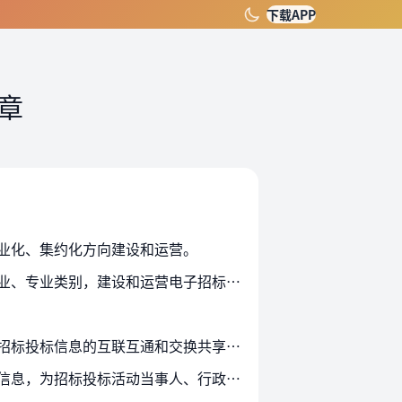
下载APP
章
业化、集约化方向建设和运营。
第六条 依法设立的招标投标交易场所、招标人、招标代理机构以及其他依法设立的法人组织可以按行业、专业类别，建设和运营电子招标投标交易平台。国家鼓励电子招标投标交易平台平等…
第八条 电子招标投标交易平台应当按照技术规范规定，执行统一的信息分类和编码标准，为各类电子招标投标信息的互联互通和交换共享开放数据接口、公布接口要求。
第九条 电子招标投标交易平台应当允许社会公众、市场主体免费注册登录和获取依法公开的招标投标信息，为招标投标活动当事人、行政监督部门和监察机关按各自职责和注册权限登录使用…