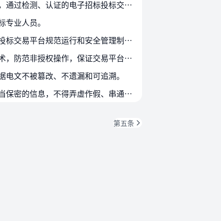
第十条 电子招标投标交易平台应当依照《中华人民共和国认证认可条例》等有关规定进行检测、认证，通过检测、认证的电子招标投标交易平台应当在省级以上电子招标投标公共服务平台上…
标专业人员。
第十二条 电子招标投标交易平台运营机构应当根据国家有关法律法规及技术规范，建立健全电子招标投标交易平台规范运行和安全管理制度，加强监控、检测，及时发现和排除隐患。
第十三条 电子招标投标交易平台运营机构应当采用可靠的身份识别、权限控制、加密、病毒防范等技术，防范非授权操作，保证交易平台的安全、稳定、可靠。
据电文不被篡改、不遗漏和可追溯。
第十五条 电子招标投标交易平台运营机构不得以任何手段限制或者排斥潜在投标人，不得泄露依法应当保密的信息，不得弄虚作假、串通投标或者为弄虚作假、串通投标提供便利。
第五条