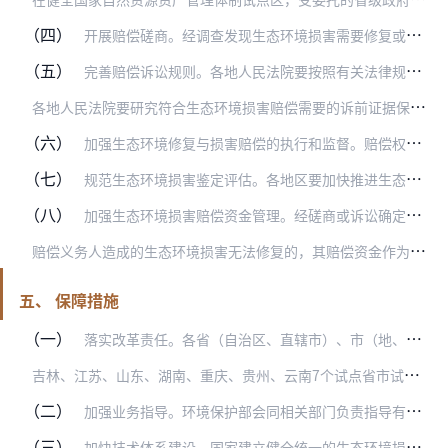
（四）
开展赔偿磋商。经调查发现生态环境损害需要修复或赔偿的，赔偿权利人根据生态环境损害鉴定评估报告，就损害事实和程度、修复启动时间和期限、赔偿的责任承担方式和期限等具…
（五）
完善赔偿诉讼规则。各地人民法院要按照有关法律规定、依托现有资源，由环境资源审判庭或指定专门法庭审理生态环境损害赔偿民事案件；根据赔偿义务人主观过错、经营状况等因…
各
地人民法院要研究符合生态环境损害赔偿需要的诉前证据保全、先予执行、执行监督等制度；可根据试行情况，提出有关生态环境损害赔偿诉讼的立法和制定司法解释建议。鼓励法…
（六）
加强生态环境修复与损害赔偿的执行和监督。赔偿权利人及其指定的部门或机构对磋商或诉讼后的生态环境修复效果进行评估，确保生态环境得到及时有效修复。生态环境损害赔偿款…
（七）
规范生态环境损害鉴定评估。各地区要加快推进生态环境损害鉴定评估专业力量建设，推动组建符合条件的专业评估队伍，尽快形成评估能力。研究制定鉴定评估管理制度和工作程序…
（八）
加强生态环境损害赔偿资金管理。经磋商或诉讼确定赔偿义务人的，赔偿义务人应当根据磋商或判决要求，组织开展生态环境损害的修复。赔偿义务人无能力开展修复工作的，可以委…
赔
偿义务人造成的生态环境损害无法修复的，其赔偿资金作为政府非税收入，全额上缴同级国库，纳入预算管理。赔偿权利人及其指定的部门或机构根据磋商或判决要求，结合本区域…
五、 保障措施
（一）
落实改革责任。各省（自治区、直辖市）、市（地、州、盟）党委和政府要加强对生态环境损害赔偿制度改革的统一领导，及时制定本地区实施方案，明确改革任务和时限要求，大胆…
吉
林、江苏、山东、湖南、重庆、贵州、云南7个试点省市试点期间的实施方案可以结合试点情况和本方案要求进行调整完善。
（二）
加强业务指导。环境保护部会同相关部门负责指导有关生态环境损害调查、鉴定评估、修复方案编制、修复效果后评估等业务工作。最高人民法院负责指导有关生态环境损害赔偿的审…
（三）
加快技术体系建设。国家建立健全统一的生态环境损害鉴定评估技术标准体系。环境保护部负责制定完善生态环境损害鉴定评估技术标准体系框架和技术总纲；会同相关部门出台或修…