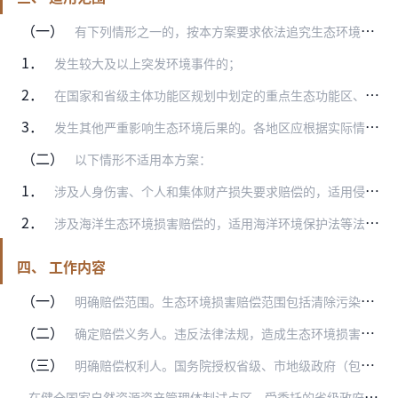
（一）
有下列情形之一的，按本方案要求依法追究生态环境损害赔偿责任：
1．
发生较大及以上突发环境事件的；
2．
在国家和省级主体功能区规划中划定的重点生态功能区、禁止开发区发生环境污染、生态破坏事件的；
3．
发生其他严重影响生态环境后果的。各地区应根据实际情况，综合考虑造成的环境污染、生态破坏程度以及社会影响等因素，明确具体情形。
（二）
以下情形不适用本方案：
1．
涉及人身伤害、个人和集体财产损失要求赔偿的，适用侵权责任法等法律规定；
2．
涉及海洋生态环境损害赔偿的，适用海洋环境保护法等法律及相关规定。
四、 工作内容
（一）
明确赔偿范围。生态环境损害赔偿范围包括清除污染费用、生态环境修复费用、生态环境修复期间服务功能的损失、生态环境功能永久性损害造成的损失以及生态环境损害赔偿调查、…
（二）
确定赔偿义务人。违反法律法规，造成生态环境损害的单位或个人，应当承担生态环境损害赔偿责任，做到应赔尽赔。现行民事法律和资源环境保护法律有相关免除或减轻生态环境损…
（三）
明确赔偿权利人。国务院授权省级、市地级政府（包括直辖市所辖的区县级政府，下同）作为本行政区域内生态环境损害赔偿权利人。省域内跨市地的生态环境损害，由省级政府管辖…
在
健全国家自然资源资产管理体制试点区，受委托的省级政府可指定统一行使全民所有自然资源资产所有者职责的部门负责生态环境损害赔偿具体工作；国务院直接行使全民所有自然…