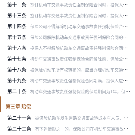
第十二条
签订机动车交通事故责任强制保险合同时，投保人应当一次支付全部保险费；保险公司应当向投保人签发保险单、保险标志。保险单、保险标志应当注明保险单号码、车牌号码、保险…
第十三条
签订机动车交通事故责任强制保险合同时，投保人不得在保险条款和保险费率之外，向保险公司提出附加其他条件的要求。
第十四条
保险公司不得解除机动车交通事故责任强制保险合同；但是，投保人对重要事项未履行如实告知义务的除外。
第十五条
保险公司解除机动车交通事故责任强制保险合同的，应当收回保险单和保险标志，并书面通知机动车管理部门。
第十六条
投保人不得解除机动车交通事故责任强制保险合同，但有下列情形之一的除外：
第十七条
机动车交通事故责任强制保险合同解除前，保险公司应当按照合同承担保险责任。
第十八条
被保险机动车所有权转移的，应当办理机动车交通事故责任强制保险合同变更手续。
第十九条
机动车交通事故责任强制保险合同期满，投保人应当及时续保，并提供上一年度的保险单。
第二十条
机动车交通事故责任强制保险的保险期间为1年，但有下列情形之一的，投保人可以投保短期机动车交通事故责任强制保险：
第三章 赔偿
第二十一条
被保险机动车发生道路交通事故造成本车人员、被保险人以外的受害人人身伤亡、财产损失的，由保险公司依法在机动车交通事故责任强制保险责任限额范围内予以赔偿。
第二十二条
有下列情形之一的，保险公司在机动车交通事故责任强制保险责任限额范围内垫付抢救费用，并有权向致害人追偿：