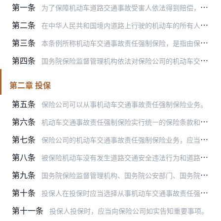
第一条
为了保障机动车道路交通事故受害人依法得到赔偿，促进道路交通安全，根据《中华人民共和国道路交通安全法》、《中华人民共和国保险法》，制定本条例。
第二条
在中华人民共和国境内道路上行驶的机动车的所有人或者管理人，应当依照《中华人民共和国道路交通安全法》的规定投保机动车交通事故责任强制保险。
第三条
本条例所称机动车交通事故责任强制保险，是指由保险公司对被保险机动车发生道路交通事故造成本车人员、被保险人以外的受害人的人身伤亡、财产损失，在责任限额内予以赔偿的…
第四条
国务院保险监督管理机构依法对保险公司的机动车交通事故责任强制保险业务实施监督管理。
第二章 投保
第五条
保险公司可以从事机动车交通事故责任强制保险业务。
第六条
机动车交通事故责任强制保险实行统一的保险条款和基础保险费率。国务院保险监督管理机构按照机动车交通事故责任强制保险业务总体上不盈利不亏损的原则审批保险费率。
第七条
保险公司的机动车交通事故责任强制保险业务，应当与其他保险业务分开管理，单独核算。
第八条
被保险机动车没有发生道路交通安全违法行为和道路交通事故的，保险公司应当在下一年度降低其保险费率。在此后的年度内，被保险机动车仍然没有发生道路交通安全违法行为和道…
第九条
国务院保险监督管理机构、国务院公安部门、国务院农业主管部门以及其他有关部门应当逐步建立有关机动车交通事故责任强制保险、道路交通安全违法行为和道路交通事故的信息共…
第十条
投保人在投保时应当选择从事机动车交通事故责任强制保险业务的保险公司，被选择的保险公司不得拒绝或者拖延承保。
第十一条
投保人投保时，应当向保险公司如实告知重要事项。