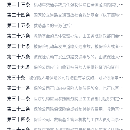
第二十三条
机动车交通事故责任强制保险在全国范围内实行统一的责任限额。责任限额分为死亡伤残赔偿限额、医疗费用赔偿限额、财产损失赔偿限额以及被保险人在道路交通事故中无责任的赔…
第二十四条
国家设立道路交通事故社会救助基金（以下简称救助基金）。有下列情形之一时，道路交通事故中受害人人身伤亡的丧葬费用、部分或者全部抢救费用，由救助基金先行垫付，救助基…
第二十五条
救助基金的来源包括：
第二十六条
救助基金的具体管理办法，由国务院财政部门会同国务院保险监督管理机构、国务院公安部门、国务院卫生主管部门、国务院农业主管部门制定试行。
第二十七条
被保险机动车发生道路交通事故，被保险人或者受害人通知保险公司的，保险公司应当立即给予答复，告知被保险人或者受害人具体的赔偿程序等有关事项。
第二十八条
被保险机动车发生道路交通事故的，由被保险人向保险公司申请赔偿保险金。保险公司应当自收到赔偿申请之日起1日内，书面告知被保险人需要向保险公司提供的与赔偿有关的证明…
第二十九条
保险公司应当自收到被保险人提供的证明和资料之日起5日内，对是否属于保险责任作出核定，并将结果通知被保险人；对不属于保险责任的，应当书面说明理由；对属于保险责任的…
第三十条
被保险人与保险公司对赔偿有争议的，可以依法申请仲裁或者向人民法院提起诉讼。
第三十一条
保险公司可以向被保险人赔偿保险金，也可以直接向受害人赔偿保险金。但是，因抢救受伤人员需要保险公司支付或者垫付抢救费用的，保险公司在接到公安机关交通管理部门通知后…
第三十二条
医疗机构应当参照国务院卫生主管部门组织制定的有关临床诊疗指南，抢救、治疗道路交通事故中的受伤人员。
第三十三条
保险公司赔偿保险金或者垫付抢救费用，救助基金管理机构垫付抢救费用，需要向有关部门、医疗机构核实有关情况的，有关部门、医疗机构应当予以配合。
第三十四条
保险公司、救助基金管理机构的工作人员对当事人的个人隐私应当保密。
第三十五条
道路交通事故损害赔偿项目和标准依照有关法律的规定执行。