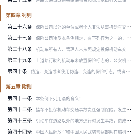
第四章 罚则
第三十六条
保险公司以外的单位或者个人非法从事机动车交通事故责任强制保险业务的，由国务院保险监督管理机构予以取缔；构成犯罪的，依法追究刑事责任；尚不构成犯罪的，由国务院保险…
第三十七条
保险公司违反本条例规定，有下列行为之一的，由国务院保险监督管理机构责令改正，处5万元以上30万元以下罚款；情节严重的，可以限制业务范围、责令停止接受新业务或者吊…
第三十八条
机动车所有人、管理人未按照规定投保机动车交通事故责任强制保险的，由公安机关交通管理部门扣留机动车，通知机动车所有人、管理人依照规定投保，处依照规定投保最低责任限…
第三十九条
上道路行驶的机动车未放置保险标志的，公安机关交通管理部门应当扣留机动车，通知当事人提供保险标志或者补办相应手续，可以处警告或者20元以上200元以下罚款。
第四十条
伪造、变造或者使用伪造、变造的保险标志，或者使用其他机动车的保险标志，由公安机关交通管理部门予以收缴，扣留该机动车，处200元以上2000元以下罚款；构成犯罪的…
第五章 附则
第四十一条
本条例下列用语的含义：
第四十二条
挂车不投保机动车交通事故责任强制保险。发生道路交通事故造成人身伤亡、财产损失的，由牵引车投保的保险公司在机动车交通事故责任强制保险责任限额范围内予以赔偿；不足的…
第四十三条
机动车在道路以外的地方通行时发生事故，造成人身伤亡、财产损失的赔偿，比照适用本条例。
第四十四条
中国人民解放军和中国人民武装警察部队在编机动车参加机动车交通事故责任强制保险的办法，由中国人民解放军和中国人民武装警察部队另行规定。