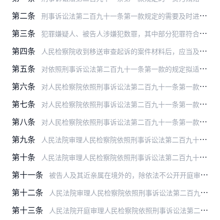
第二条
刑事诉讼法第二百九十一条第一款规定的需要及时进行审判，经最高人民检察院核准的严重“危害国家安全犯罪案件”，包括刑法分则第一章规定的危害国家安全犯罪案件和危害国家…
第三条
犯罪嫌疑人、被告人涉嫌犯数罪，其中部分犯罪符合刑事诉讼法第二百九十一条第一款规定的，可以对该部分犯罪案件适用缺席审判程序。
第四条
人民检察院收到移送审查起诉的案件材料后，应当及时告知犯罪嫌疑人有权委托辩护人，并告知其近亲属有权代为委托辩护人。
第五条
对依照刑事诉讼法第二百九十一条第一款的规定拟适用缺席审判程序的案件，人民检察院、人民法院应当重点审查以下内容：
第六条
对人民检察院依照刑事诉讼法第二百九十一条第一款的规定提起公诉的案件，人民法院审查后，应当按照下列情形分别处理：
第七条
对人民检察院依照刑事诉讼法第二百九十一条第一款的规定提起公诉的案件，人民法院立案后，应当将传票和起诉书副本送达被告人，传票应当载明被告人到案期限以及不按要求到案…
第八条
对人民检察院依照刑事诉讼法第二百九十一条第一款的规定提起公诉的案件，向被告人送达相关诉讼文书，应当通过有关国际条约规定的或者外交途径提出的司法协助方式，或者被告…
第九条
人民法院审理人民检察院依照刑事诉讼法第二百九十一条第一款的规定提起公诉的案件，被告人有权委托或者由其近亲属代为委托一至二名辩护人。委托律师担任辩护人的，应当委托…
第十条
人民法院审理人民检察院依照刑事诉讼法第二百九十一条第一款的规定提起公诉的案件，被告人的近亲属申请参加诉讼的，应当在收到起诉书副本后、第一审开庭前提交与被告人关系…
第十一条
被告人及其近亲属在境外的，除依法不公开开庭审理的以外，人民法院确定开庭日期后，至迟在开庭三十日以前发布开庭公告。
第十二条
人民法院审理人民检察院依照刑事诉讼法第二百九十一条第一款的规定提起公诉的案件，被告人的近亲属参加诉讼的，可以发表意见，出示证据，申请法庭通知证人、鉴定人等出庭，…
第十三条
人民法院开庭审理人民检察院依照刑事诉讼法第二百九十一条第一款的规定提起公诉的案件，按照下列程序进行：