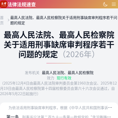
跳到主要内容
法律法规速查
首
最高人民法院、最高人民检察院关于适用刑事缺席审判程序若干问
页
题的规定
最高人民法院、最高人民检察院
关于适用刑事缺席审判程序若干
问题的规定
（2026年）
发布机关
最高人民法院、最高人民检察院
效力
现行有效
（2025年12月4日由最高人民法院审判委员会第1960次会议、2025年12
月19日由最高人民检察院第十四届检察委员会第六十六次会议通过，自
2026年5月22日起施行）
为
依法适用刑事缺席审判程序，根据《中华人民共和国刑事诉讼法》、《中华人民共和国刑法》等法律规定，现就办理相关案件具体适用法律若干问题规定如下。
第一条
刑事诉讼法第二百九十一条第一款规定的“贪污贿赂犯罪案件”，包括刑法分则第八章规定的贪污贿赂犯罪案件，以及其他章节中规定依照第八章的规定定罪处罚的犯罪案件。