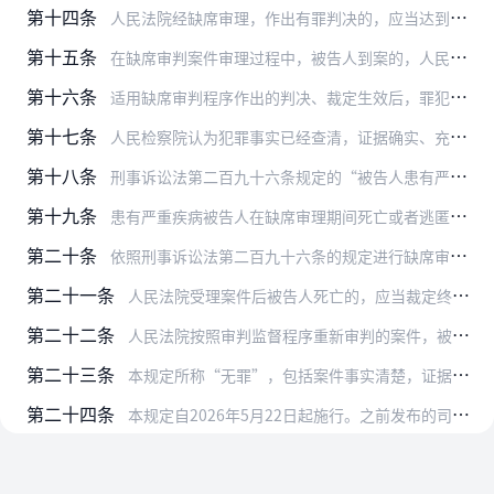
第十四条
人民法院经缺席审理，作出有罪判决的，应当达到事实清楚，证据确实、充分的证明标准。
第十五条
在缺席审判案件审理过程中，被告人到案的，人民法院应当裁定终止审理。人民检察院依照刑事诉讼法第一百七十六条的规定提起公诉的，人民法院依法受理后应当重新审理。
第十六条
适用缺席审判程序作出的判决、裁定生效后，罪犯到案的，人民法院应当将罪犯交付执行刑罚。交付执行刑罚前，人民法院应当告知罪犯有权对判决、裁定提出异议。罪犯对判决、裁…
第十七条
人民检察院认为犯罪事实已经查清，证据确实、充分，依法应当追究刑事责任的，可以不经违法所得没收程序，直接依照刑事诉讼法第二百九十一条的规定提起公诉，人民法院经审查…
第十八条
刑事诉讼法第二百九十六条规定的“被告人患有严重疾病无法出庭”，是指被告人患有严重疾病导致其不能正常感知、理解、认识、表达而缺乏受审能力，无法出庭受审。
第十九条
患有严重疾病被告人在缺席审理期间死亡或者逃匿，符合违法所得没收程序适用条件的，人民检察院应当及时向人民法院提出没收违法所得申请。
第二十条
依照刑事诉讼法第二百九十六条的规定进行缺席审理，被告人恢复受审能力的，人民法院应当按照下列情形分别作出处理：
第二十一条
人民法院受理案件后被告人死亡的，应当裁定终止审理；但有证据证明被告人无罪，经缺席审理确认无罪的，应当判决宣告被告人无罪。
第二十二条
人民法院按照审判监督程序重新审判的案件，被告人死亡的，可以缺席审理。经缺席审理确认无罪的，应当判决宣告被告人无罪；虽然构成犯罪，但原判量刑畸重的，应当依法作出判…
第二十三条
本规定所称“无罪”，包括案件事实清楚，证据确实、充分，依据法律认定被告人无罪的情形，以及证据不足，不能认定被告人有罪等情形。
第二十四条
本规定自2026年5月22日起施行。之前发布的司法解释和规范性文件与本规定不一致的，以本规定为准。