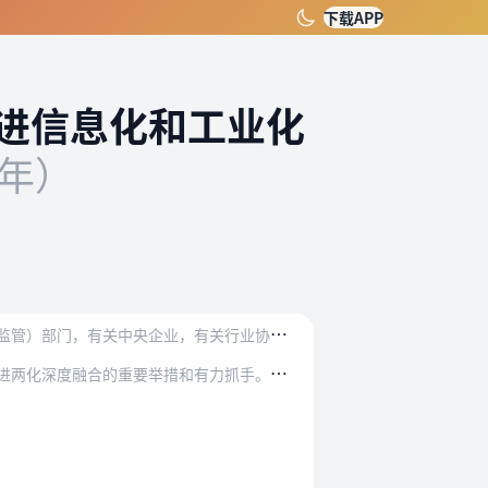
下载APP
进信息化和工业化
7年）
各
省、自治区、直辖市及计划单列市、新疆生产建设兵团工业和信息化、国有资产监督管理、质量技术监督（市场监管）部门，有关中央企业，有关行业协会，有关单位：
持
续推进信息化和工业化深度融合（以下简称两化融合），是党中央、国务院的战略部署，两化融合管理体系是推进两化深度融合的重要举措和有力抓手。当前，两化融合管理体系工…