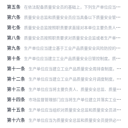
第五条
在依法配备质量安全员的基础上，下列生产单位应当配备质量安全总监：
第六条
质量安全总监和质量安全员应当具备以下质量安全管理能力：
第七条
质量安全总监按照职责要求直接对本单位主要负责人负责，承担下列职责：
第八条
质量安全员按照职责要求对质量安全总监或者生产单位主要负责人负责，承担下列职责：
第九条
生产单位应当建立基于工业产品质量安全风险防控的动态管理机制，结合本单位实际，落实自查要求，制定《工业产品质量安全风险管控清单》，建立健全日管控、周排查、月调度工…
第十条
生产单位应当建立工业产品质量安全日管控制度。质量安全员每日根据《工业产品质量安全风险管控清单》进行检查，形成《每日工业产品质量安全检查记录》，对发现的质量安全风…
第十一条
生产单位应当建立工业产品质量安全周排查制度。质量安全总监每周至少组织一次风险隐患排查，根据日管控中发现的问题，分析研判产品质量安全状况，形成《每周工业产品质量安…
第十二条
生产单位应当建立工业产品质量安全月调度制度。单位主要负责人每月至少听取一次质量安全总监管理工作情况汇报，对当月工业产品质量安全日常管理、风险隐患排查治理等情况进…
第十三条
生产单位应当将主要负责人、质量安全总监、质量安全员的设立、调整和履职情况，《质量安全总监职责》、《质量安全员守则》、《工业产品质量安全风险管控清单》、《每日工业…
第十四条
市场监督管理部门应当将生产单位建立并落实工业产品质量安全责任制等管理制度，生产单位在日管控、周排查、月调度中发现的工业产品质量安全风险隐患以及整改情况作为监督检…
第十五条
生产单位应当组织对质量安全总监和质量安全员进行法律法规、标准和专业知识培训、考核，同时对培训、考核情况予以记录并存档备查。未通过考核的人员不得担任相应岗位的质量…
第十六条
生产单位应当为质量安全总监和质量安全员提供必要的工作条件、教育培训和岗位待遇，充分保障其依法履行职责。