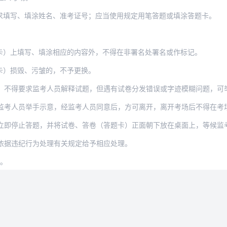
求填写、填涂姓名、准考证号；应当使用规定用笔答题或填涂答题卡。
：
卡）上填写、填涂相应的内容外，不得在非署名处署名或作标记。
卡）损毁、污皱的，不予更换。
，不得要求监考人员解释试题，但遇有试卷分发错误或字迹模糊问题，可
监考人员举手示意，经监考人员同意后，方可离开，离开考场后不得在考
立即停止答题，并将试卷、答卷（答题卡）正面朝下放在桌面上，等候监
依据违纪行为处理有关规定给予相应处理。
行。