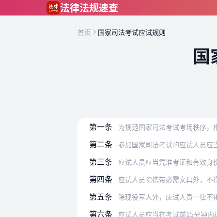
跳到主要内容
法律法规速查
首页
国家司法考试应试规则
国
第一条
为规范国家司法考试考场秩序，
第二条
参加国家司法考试的应试人员应
第三条
应试人员应当凭准考证和有效身
第四条
应试人员除携带必需文具外，不
第五条
除现役军人外，应试人员一律不
第六条
应试人员应当在考试前15分钟内