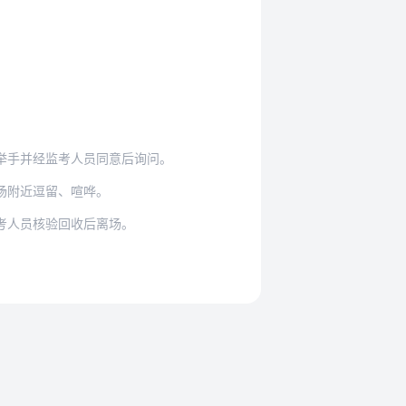
举手并经监考人员同意后询问。
场附近逗留、喧哗。
考人员核验回收后离场。