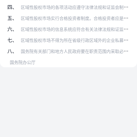
四、
区域性股权市场的各项活动应遵守法律法规和证监会制定的业务及监管规则。在区域性股权市场发行或转让证券的，限于股票、可转换为股票的公司债券以及国务院有关部门按程序认…
五、
区域性股权市场实行合格投资者制度。合格投资者应是依法设立且具备一定条件的法人机构、合伙企业，金融机构依法管理的投资性计划，以及具备较强风险承受能力且金融资产不低…
六、
区域性股权市场的信息系统应符合有关法律法规和证监会制定的信息技术管理规范。运营机构及开立投资者账户、办理登记结算业务的有关机构应按照规定向所在地省级人民政府和证…
七、
区域性股权市场不得为所在省级行政区域外的企业私募证券或股权的融资、转让提供服务。对不符合本条规定的区域性股权市场，省级人民政府要按规定限期清理，妥善解决跨区域经…
八、
国务院有关部门和地方人民政府要在职责范围内采取必要措施，为区域性股权市场规范健康发展创造良好环境，逐步建成融资功能完备、服务方式灵活、运行安全规范、投资者合法权…
国务院办公厅