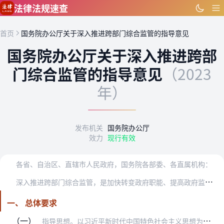
跳到主要内容
法律法规速查
首页
国务院办公厅关于深入推进跨部门综合监管的指导意见
国务院办公厅关于深入推进跨部
门综合监管的指导意见
（2023
年）
发布机关
国务院办公厅
效力
现行有效
各省、自治区、直辖市人民政府，国务院各部委、各直属机构：
深
入推进跨部门综合监管，是加快转变政府职能、提高政府监管效能的重要举措。近年来，各地区各部门认真贯彻落实党中央、国务院决策部署，着力加强和创新监管，取得积极成效…
一、 总体要求
（一）
指导思想。以习近平新时代中国特色社会主义思想为指导，深入贯彻落实党的二十大精神，完整、准确、全面贯彻新发展理念，加快构建新发展格局，坚持统筹发展和安全，健全监管…