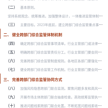
（二）
基本原则。
坚
持系统观念、统筹推进。加强整体设计，一体推进监管体制机制建设，统筹各类监管资源，加快建立全方位、多层次、立体化监管体系，实现事前事中事后全链条全领域监管。
（三）
主要目标。2023年底前，建立跨部门综合监管重点事项清单管理和动态更新机制，在部分领域开展跨部门综合监管试点，按事项建立健全跨部门综合监管制度，完善各司其职、各…
二、 健全跨部门综合监管体制机制
（四）
确定跨部门综合监管事项清单。行业主管部门或法律法规规定的主管部门（以下统称行业主管部门）要会同相关监管部门梳理需实施跨部门综合监管的重点事项，对食品、药品、医疗…
（五）
明确跨部门综合监管责任分工。行业主管部门要会同相关监管部门依照法律法规、“三定”规定和权责清单，逐项明确跨部门综合监管事项责任分工。对行业主管部门不明确、监管边…
（六）
完善跨部门综合监管制度规则。各地区各部门要强化监管政策的协同性、有效性和可操作性，既要防止出现监管漏洞，又要避免政策叠加造成不利影响。行业主管部门要会同相关监管…
（七）
健全跨部门综合监管工作机制。行业主管部门要会同相关监管部门根据监管需要，建立健全协同高效的跨部门综合监管工作机制，明确议事会商、情况通报等工作要求，有效整合监管…
三、 完善跨部门综合监管协同方式
（八）
加强风险隐患跨部门联合监测。聚焦问题多发和高风险领域，构建科学高效、多部门联动响应的风险隐患监测预警机制，实现风险隐患动态监测、科学评估、精准预警和及时处置。要…
（九）
开展市场主体跨部门联合抽查检查。高效统筹监管执法资源，大力精简整合检查事项，积极推行联合抽查检查，持续提升协同监管能力。两个以上部门对同一监管对象实施不同行政检…
（十）
推进问题线索跨部门联合处置。不断拓宽问题线索收集渠道，通过12345政务服务便民热线、全国一体化在线监管平台以及行业协会、新闻媒体等多种渠道广泛收集问题线索，加…