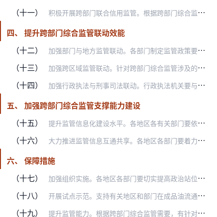
（十一）
积极开展跨部门联合信用监管。根据跨部门综合监管对象的属性和风险特点，积极探索符合行业监管需要的信用监管模式，充分发挥信用监管在配置监管资源、防范化解风险等方面的…
四、 提升跨部门综合监管联动效能
（十二）
加强部门与地方监管联动。各部门制定监管政策要充分听取地方的意见建议；加强对地方的业务指导，全面研判风险隐患，督促相关地区弥补监管短板；建立监管资源统筹调配机制，…
（十三）
加强跨区域监管联动。针对跨部门综合监管涉及的跨区域监管缺位、管辖争议、执法办案困难等问题，建立健全源头追溯、信息共享、线索移送、联合调查、执法联动、执法互认等机…
（十四）
加强行政执法与刑事司法联动。行政执法机关要与司法机关加强信息共享、线索移送、联合调查等方面协调配合，建立健全行刑衔接机制。根据不同领域监管实际需要，完善案件移送…
五、 加强跨部门综合监管支撑能力建设
（十五）
提升监管信息化建设水平。各地区各有关部门要依托全国一体化在线监管平台或现有信息化系统建设跨部门综合监管业务支撑模块，开发业务协同、资源共享的跨部门综合监管应用场…
（十六）
大力推进监管信息互通共享。各地区各部门要着力打通数据壁垒，以跨部门、跨区域、跨层级数据互通共享支撑跨部门综合监管。依托已有政务数据共享交换平台做好与自然人、法人…
六、 保障措施
（十七）
加强组织实施。各地区各部门要切实提高政治站位，把坚持和加强党的领导贯穿到跨部门综合监管全过程各方面。要加强统筹协调，明确工作重点，细化落实措施，确保取得实效。对…
（十八）
开展试点示范。支持有关地区和部门在成品油流通、自建房安全、单用途预付卡等领域开展跨部门综合监管试点，完善跨部门综合监管体制机制、创新方式方法、补齐短板漏洞。鼓励…
（十九）
提升监管能力。根据跨部门综合监管需要，有针对性地开展业务培训，做好人员、技术、设备、经费等保障。深入推进综合行政执法改革，加强“一专多能”的综合执法队伍建设，推…