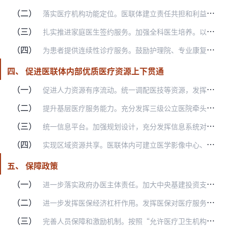
（二）
落实医疗机构功能定位。医联体建立责任共担和利益分配机制，调动医联体内各医疗机构积极性，落实功能定位。三级医院逐步减少常见病、多发病、病情稳定的慢性病患者比例。基…
（三）
扎实推进家庭医生签约服务。加强全科医生培养。以高血压、糖尿病等慢性病为重点，在医联体内加快推进家庭医生签约服务，优先覆盖老年人、孕产妇、儿童、残疾人等重点人群，…
（四）
为患者提供连续性诊疗服务。鼓励护理院、专业康复机构等加入医联体。建立医联体内转诊机制，重点畅通向下转诊通道，将急性病恢复期患者、术后恢复期患者及危重症稳定期患者…
四、 促进医联体内部优质医疗资源上下贯通
（一）
促进人力资源有序流动。统一调配医技等资源，发挥现有资源的最大使用效率。医联体内统筹薪酬分配，充分调动医务人员积极性。鼓励医联体内二级以上医疗机构向基层医疗卫生机…
（二）
提升基层医疗服务能力。充分发挥三级公立医院牵头引领作用，针对区域内疾病谱和重点疾病诊疗需求，派出医务人员通过专科共建、临床带教、业务指导、教学查房、科研和项目协…
（三）
统一信息平台。加强规划设计，充分发挥信息系统对医联体的支撑作用，结合建立省、市、县三级人口健康信息平台，统筹推进医联体相关医院管理、医疗服务等信息平台建设，实现…
（四）
实现区域资源共享。医联体内可建立医学影像中心、检查检验中心、消毒供应中心、后勤服务中心等，为医联体内各医疗机构提供一体化服务。在加强医疗质量控制的基础上，医联体…
五、 保障政策
（一）
进一步落实政府办医主体责任。加大中央基建投资支持力度，加快补齐医联体发展短板，提高区域内疑难重病诊疗能力、县级医院综合能力以及远程医疗协作水平，推动医联体更好在…
（二）
进一步发挥医保经济杠杆作用。发挥医保对医疗服务供需双方的引导作用。合理拉开基层医疗卫生机构、县级医院和城市大医院间报销水平差距，增强在基层看病就医的吸引力，引导…
（三）
完善人员保障和激励机制。按照“允许医疗卫生机构突破现行事业单位工资调控水平，允许医疗服务收入扣除成本并按规定提取各项基金后主要用于人员奖励”的要求，完善与医联体…