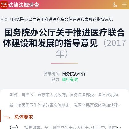
跳到主要内容
法律法规速查
首页
国务院办公厅关于推进医疗联合体建设和发展的指导意见
国务院办公厅关于推进医疗联合
体建设和发展的指导意见
（2017
年）
发布机关
国务院办公厅
效力
现行有效
各省、自治区、直辖市人民政府，国务院各部委、各直属机构：
新
一轮医药卫生体制改革实施以来，我国全民医保体系加快建立健全，基层医疗卫生机构服务条件显著改善，以全科医生为重点的基层人才队伍建设不断加强，基层服务长期薄弱的状…
一、 总体要求
（一）
指导思想。全面贯彻党的十八大和十八届三中、四中、五中、六中全会以及全国卫生与健康大会精神，认真落实党中央、国务院决策部署，统筹推进“五位一体”总体布局和协调推进…