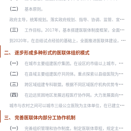
（二）
基本原则。
政
府主导，统筹规划。落实政府规划、指导、协调、监管、宣传等职能，以城市和县域为重点，根据区域医疗资源结构布局和群众健康需求，按照业务相关、优势互补、双向选择、持…
（三）
工作目标。2017年，基本搭建医联体制度框架，全面启动多种形式的医联体建设试点，三级公立医院要全部参与并发挥引领作用，综合医改试点省份每个地市以及分级诊疗试点城…
到
2020年，在总结试点经验的基础上，全面推进医联体建设，形成较为完善的医联体政策体系。所有二级公立医院和政府办基层医疗卫生机构全部参与医联体。不同级别、不同类…
二、 逐步形成多种形式的医联体组织模式
（一）
在城市主要组建医疗集团。在设区的市级以上城市，由三级公立医院或者业务能力较强的医院牵头，联合社区卫生服务机构、护理院、专业康复机构等，形成资源共享、分工协作的管…
（二）
在县域主要组建医疗共同体。重点探索以县级医院为龙头、乡镇卫生院为枢纽、村卫生室为基础的县乡一体化管理，与乡村一体化管理有效衔接。充分发挥县级医院的城乡纽带作用和…
（三）
跨区域组建专科联盟。根据不同区域医疗机构优势专科资源，以若干所医疗机构特色专科技术力量为支撑，充分发挥国家医学中心、国家临床医学研究中心及其协同网络的作用，以专…
（四）
在边远贫困地区发展远程医疗协作网。大力发展面向基层、边远和欠发达地区的远程医疗协作网，鼓励公立医院向基层医疗卫生机构提供远程医疗、远程教学、远程培训等服务，利用…
城
市与农村之间可以城市三级公立医院为主体单位，在已建立的长期稳定对口支援关系基础上，通过托管区域内县级医院等多种形式组建医联体，三级公立医院可向县级医院派驻管理…
三、 完善医联体内部分工协作机制
（一）
完善组织管理和协作制度。制定医联体章程，规定主体单位与其他成员单位的责任、权利和义务，完善医疗质量管理等制度，提高管理效率。医联体可探索在医院层面成立理事会。