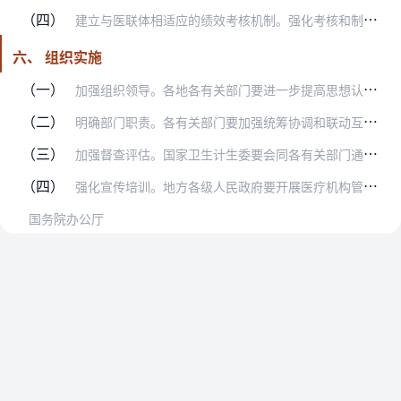
（四）
建立与医联体相适应的绩效考核机制。强化考核和制度约束，建立医联体考核指标体系，重点考核医联体技术辐射带动情况、医疗资源下沉情况等，不单纯考核业务量，要将三级医院…
六、 组织实施
（一）
加强组织领导。各地各有关部门要进一步提高思想认识，把医联体建设作为深化医改的重要内容和增进人民健康福祉的有力举措，切实加强组织领导，建立部门协调推进机制，完善配…
（二）
明确部门职责。各有关部门要加强统筹协调和联动互动，及时出台配套文件，发挥政策的叠加效应，保证改革措施有效落实，以医联体建设为抓手促进公立医院改革、医保支付方式改…
（三）
加强督查评估。国家卫生计生委要会同各有关部门通过调研、专项督查、定期评估等方式，及时掌握工作进展，指导各地有序推进医联体建设，保障医疗质量安全。要给各地改革探索…
（四）
强化宣传培训。地方各级人民政府要开展医疗机构管理人员和医务人员的政策培训，进一步统一思想、形成共识。要充分发挥公共媒体作用，加强对分级诊疗和医联体建设的宣传，提…
国务院办公厅