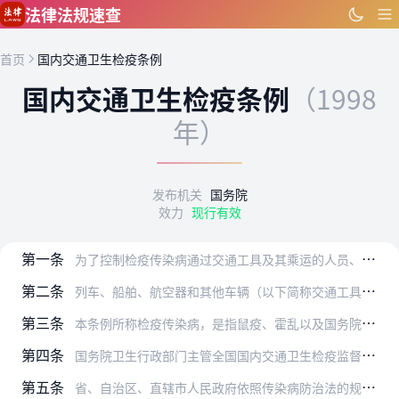
跳到主要内容
法律法规速查
首页
国内交通卫生检疫条例
国内交通卫生检疫条例
（1998
年）
发布机关
国务院
效力
现行有效
第一条
为了控制检疫传染病通过交通工具及其乘运的人员、物资传播，防止检疫传染病流行，保障人体健康，依照《中华人民共和国传染病防治法》（以下简称传染病防治法）的规定，制定…
第二条
列车、船舶、航空器和其他车辆（以下简称交通工具）出入检疫传染病疫区和在非检疫传染病疫区的交通工具上发现检疫传染病疫情时，依照本条例对交通工具及其乘运的人员、物资…
第三条
本条例所称检疫传染病，是指鼠疫、霍乱以及国务院确定并公布的其他传染病。检疫传染病的诊断标准，按照国家有关卫生标准和国务院卫生行政部门的规定执行。
第四条
国务院卫生行政部门主管全国国内交通卫生检疫监督管理工作。县级以上地方人民政府卫生行政部门负责本行政区域内的国内交通卫生检疫监督管理工作。铁路、交通、民用航空行政…
第五条
省、自治区、直辖市人民政府依照传染病防治法的规定，确定检疫传染病疫区，并决定对出入疫区的交通工具及其乘运的人员、物资实施交通卫生检疫。