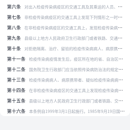
第六条
对出入检疫传染病疫区的交通工具及其乘运的人员、物资，县级以上地方人民政府卫生行政部门或者铁路、交通、民用航空行政主管部门的卫生主管机构根据各自的职责，有权采取下…
第七条
非检疫传染病疫区的交通工具上发现下列情形之一时，县级以上地方人民政府卫生行政部门或者铁路、交通、民用航空行政主管部门的卫生主管机构根据各自的职责，有权对交通工具…
第八条
在非检疫传染病疫区的交通工具上，发现检疫传染病病人、病原携带者、疑似检疫传染病病人时，交通工具负责人应当组织有关人员采取下列临时措施：
第九条
县级以上地方人民政府卫生行政部门或者铁路、交通、民用航空行政主管部门的卫生主管机构，根据各自的职责，对出入检疫传染病疫区的或者在非检疫传染病疫区发现检疫传染病疫…
第十条
对拒绝隔离、治疗、留验的检疫传染病病人、病原携带者、疑似检疫传染病病人和与其密切接触者，以及拒绝检查和卫生处理的可能传播检疫传染病的交通工具、停靠场所及物资，县…
第十一条
检疫传染病疫情发生后，疫区所在地的省、自治区、直辖市人民政府卫生行政部门应当向有关铁路、交通、民用航空行政主管部门的卫生主管机构通报疫情。铁路、交通、民用航空行…
第十二条
国务院卫生行政部门应当依照传染病防治法的规定，加强对检疫传染病防治的监督管理，会同国务院铁路、交通、民用航空行政主管部门，依照本条例的规定，拟订国内交通卫生检疫…
第十三条
检疫传染病病人、病原携带者、疑似检疫传染病病人和与其密切接触者隐瞒真实情况、逃避交通卫生检疫的，由县级以上地方人民政府卫生行政部门或者铁路、交通、民用航空行政主…
第十四条
在非检疫传染病疫区的交通工具上发现检疫传染病病人、病原携带者、疑似检疫传染病病人时，交通工具负责人未依照本条例规定采取措施的，由县级以上地方人民政府卫生行政部门…
第十五条
县级以上地方人民政府卫生行政部门或者铁路、交通、民用航空行政主管部门的卫生主管机构，对发现的检疫传染病病人、病原携带者、疑似检疫传染病病人和与其密切接触者，未依…
第十六条
本条例自1999年3月1日起施行。1985年9月19日国务院批准、1985年10月12日铁道部、卫生部公布的《铁路交通检疫管理办法》同时废止。