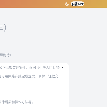
下载APP
年）
日起施行）
为
推进和规范在线诉讼活动，完善在线诉讼规则，依法保障当事人及其他诉讼参与人等诉讼主体的合法权利，确保公正高效审理案件，根据《中华人民共和国刑事诉讼法》《中华人民…
调解、证据交换、询问、庭审、送达等全部或者部…
法律后果和操作方法等。