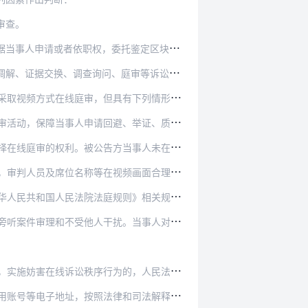
审查。
托鉴定区块链技术存储电子数据的真实性，或者调…
、证据交换、调查询问、庭审等诉讼活动。
审，但具有下列情形之一的，不得适用在线庭审：
申请回避、举证、质证、陈述、辩论等诉讼权利。
当事人未在开庭前向人民法院表示同意在线庭审的，…
频画面合理区域。因存在特殊情形，确需在在线法庭…
人民共和国人民法院法庭规则》相关规定。
。当事人对证人在线出庭提出异议且有合理理由的，…
的，人民法院可以根据法律和司法解释关于妨害诉讼…
律和司法解释的相关规定送达诉讼文书和证据材料。