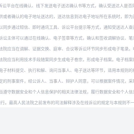
在线确认、线下发送电子送达确认书等方式，确认受送达人是否同意电子送达，以及受送达人
供或者确认的电子地址送达的，送达信息到达电子地址所在系统时，即为
以同步通过短信、即时通讯工具、诉讼平台提示等方式，通知受送达人查
诉讼主体可以通过在线确认、电子签章等方式，确认和签收调解协议、笔
应当在调解、证据交换、庭审、合议等诉讼环节同步形成电子笔录。电子笔录以在线方
当利用技术手段随案同步生成电子卷宗，形成电子档案。电子档案的立卷、归档、存储、
电子材料提交、执行和解、询问当事人、电子送达等环节，适用本规则的
定的刑事案件，经公诉人、当事人、辩护人同意，可以根据案件情况，采取
据安全和个人信息保护的相关法律法规，履行数据安全和个人信息保护义务。除人民法院依法
日起施行。最高人民法院之前发布的司法解释涉及在线诉讼的规定与本规则不