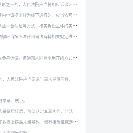
人民法院应当将相应诉讼环节转为线下进行。
的，应当依照法律和司法解释的相关规定承担相应…
诉讼主体的实名手机号码、居民身份证件号码、护…
释相关规定进行，依法保护国家秘密、商业秘密、…
采用在线方式的，应当在收到通知的三日内通过诉…
人民法院应当要求当事人提供原件、原物：
线举证、质证。
实性、合法性和关联性。未经人民法院查证属实的…
后未经篡改，但有相反证据足以推翻的除外。
列因素作出判断：