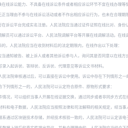
线诉讼能力、不具备在线诉讼条件或者相应诉讼环节不宜在线办理等情形之一的，
由不参与在线诉讼活动或者不作出相应诉讼行为，也未在合理期限内申请提出转为线下进行
平台完成实名注册。人民法院应当通过证件证照在线比对、身份认证平台认证等方式，核实
以通过诉讼平台、人民法院调解平台等开展在线调解活动。在线调解应当按照法律和司法解
料的，人民法院应当在收到材料后的法定期限内，在线作出以下处理：
被告、被上诉人或者其他诉讼参与人，询问其是否同意以在线方式参与诉讼。被通知人同意
写录入起诉状、答辩状、反诉状、代理意见等诉讼文书材料。
民法院审核通过后，可以直接在诉讼中使用。诉讼中存在下列情形之一的，
合下列情形之一的，人民法院可以认定符合原件、原物形式要求：
件情况，可以组织当事人开展在线证据交换，通过同步或者非同步方式在
子数据，人民法院应当按照法律和司法解释的相关规定，经当事人举证质证后，依法认定其真
系通过区块链技术存储，并经技术核验一致的，人民法院可以认定该电子数据上链
子数据上链后的真实性提出异议，并有合理理由的，人民法院应当结合下