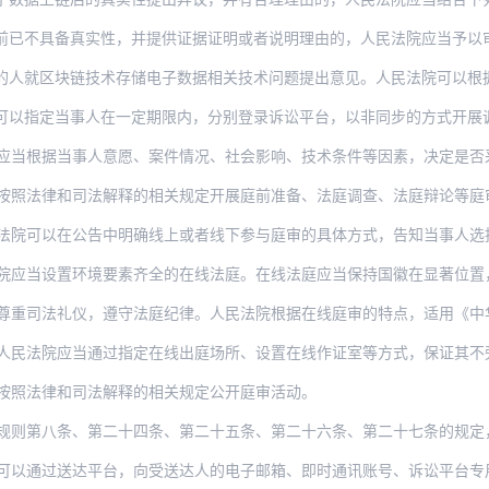
前已不具备真实性，并提供证据证明或者说明理由的，人民法院应当予以
块链技术存储电子数据相关技术问题提出意见。人民法院可以根据当事人申请或者依职权，委
以指定当事人在一定期限内，分别登录诉讼平台，以非同步的方式开展调解
根据当事人意愿、案件情况、社会影响、技术条件等因素，决定是否采取视频方式在线庭
法律和司法解释的相关规定开展庭前准备、法庭调查、法庭辩论等庭审活动，保障当事人
在公告中明确线上或者线下参与庭审的具体方式，告知当事人选择在线庭审的权利。被公告方
置环境要素齐全的在线法庭。在线法庭应当保持国徽在显著位置，审判人员及席位名称等在视
尊重司法礼仪，遵守法庭纪律。人民法院根据在线庭审的特点，适用《中华
应当通过指定在线出庭场所、设置在线作证室等方式，保证其不旁听案件审理和不受他人干扰
按照法律和司法解释的相关规定公开庭审活动。
条、第二十四条、第二十五条、第二十六条、第二十七条的规定，实施妨害在线诉讼秩序行为
过送达平台，向受送达人的电子邮箱、即时通讯账号、诉讼平台专用账号等电子地址，按照法