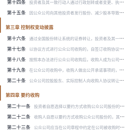
第十四条
投资者及其一致行动人通过行政划转或者变更、执行法院裁定、继承、赠与等方式导致其直接拥有权益的股份变动达到前条规定比例的，应当按照前条规定履行披露义务。
第十五条
因公众公司向其他投资者发行股份、减少股本导致投资者及其一致行动人拥有权益的股份变动出现本章规定情形的，投资者及其一致行动人免于履行披露义务。公众公司应当自完成增…
第三章 控制权变动披露
第十六条
通过全国股份转让系统的证券转让，投资者及其一致行动人拥有权益的股份变动导致其成为公众公司第一大股东或者实际控制人，或者通过投资关系、协议转让、行政划转或者变更、…
第十七条
以协议方式进行公众公司收购的，自签订收购协议起至相关股份完成过户的期间为公众公司收购过渡期（以下简称过渡期）。在过渡期内，收购人不得通过控股股东提议改选公众公司…
第十八条
按照本办法进行公众公司收购后，收购人成为公司第一大股东或者实际控制人的，收购人持有的被收购公司股份，在收购完成后12个月内不得转让。
第十九条
在公众公司收购中，收购人做出公开承诺事项的，应同时提出所承诺事项未能履行时的约束措施，并公开披露。
第二十条
公众公司控股股东、实际控制人向收购人协议转让其所持有的公众公司股份的，应当对收购人的主体资格、诚信情况及收购意图进行调查，并在其权益变动报告书中披露有关调查情况…
第四章 要约收购
第二十一条
投资者自愿选择以要约方式收购公众公司股份的，可以向被收购公司所有股东发出收购其所持有的全部股份的要约（以下简称全面要约），也可以向被收购公司所有股东发出收购其所…
第二十二条
收购人自愿以要约方式收购公众公司股份的，其预定收购的股份比例不得低于该公众公司已发行股份的5%。
第二十三条
公众公司应当在公司章程中约定在公司被收购时收购人是否需要向公司全体股东发出全面要约收购，并明确全面要约收购的触发条件以及相应制度安排。