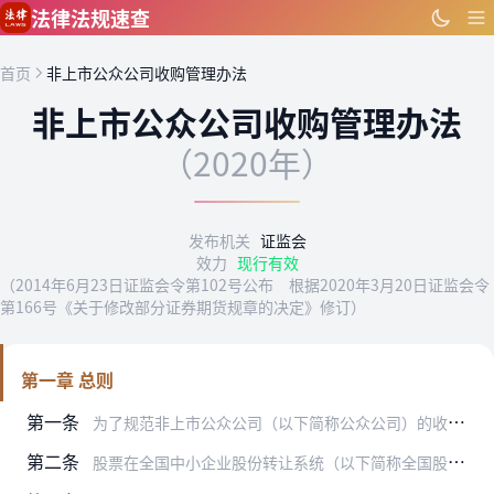
跳到主要内容
法律法规速查
首页
非上市公众公司收购管理办法
非上市公众公司收购管理办法
（2020年）
发布机关
证监会
效力
现行有效
（2014年6月23日证监会令第102号公布 根据2020年3月20日证监会令
第166号《关于修改部分证券期货规章的决定》修订）
第一章 总则
第一条
为了规范非上市公众公司（以下简称公众公司）的收购及相关股份权益变动活动，保护公众公司和投资者的合法权益，维护证券市场秩序和社会公共利益，促进证券市场资源的优化配…
第二条
股票在全国中小企业股份转让系统（以下简称全国股份转让系统）公开转让的公众公司，其收购及相关股份权益变动活动应当遵守本办法的规定。