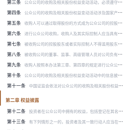
第三条
公众公司的收购及相关股份权益变动活动，必须遵守法律、行政法规及中国证券监督管理委员会（以下简称中国证监会）的规定，遵循公开、公平、公正的原则。当事人应当诚实守信…
第四条
公众公司的收购及相关股份权益变动活动涉及国家产业政策、行业准入、国有股份转让、外商投资等事项，需要取得国家相关部门批准的，应当在取得批准后进行。
第五条
收购人可以通过取得股份的方式成为公众公司的控股股东，可以通过投资关系、协议、其他安排的途径成为公众公司的实际控制人，也可以同时采取上述方式和途径取得公众公司控制…
第六条
进行公众公司收购，收购人及其实际控制人应当具有良好的诚信记录，收购人及其实际控制人为法人的，应当具有健全的公司治理机制。任何人不得利用公众公司收购损害被收购公司…
第七条
被收购公司的控股股东或者实际控制人不得滥用股东权利损害被收购公司或者其他股东的合法权益。
第八条
被收购公司的董事、监事、高级管理人员对公司负有忠实义务和勤勉义务，应当公平对待收购本公司的所有收购人。
第九条
收购人按照本办法第三章、第四章的规定进行公众公司收购的，应当聘请具有财务顾问业务资格的专业机构担任财务顾问，但通过国有股行政划转或者变更、因继承取得股份、股份在…
第十条
公众公司的收购及相关股份权益变动活动中的信息披露义务人，应当依法严格履行信息披露和其他法定义务，并保证所披露的信息及时、真实、准确、完整，不得有虚假记载、误导性…
第十一条
中国证监会依法对公众公司的收购及相关股份权益变动活动进行监督管理。
第二章 权益披露
第十二条
投资者在公众公司中拥有的权益，包括登记在其名下的股份和虽未登记在其名下但该投资者可以实际支配表决权的股份。投资者及其一致行动人在公众公司中拥有的权益应当合并计算…
第十三条
有下列情形之一的，投资者及其一致行动人应当在该事实发生之日起2日内编制并披露权益变动报告书，报送全国股份转让系统，同时通知该公众公司；自该事实发生之日起至披露后…