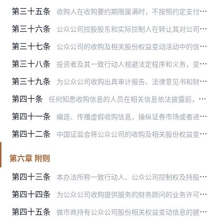
第三十五条
收购人在收购要约期限届满时，不按照约定支付收购价款或者购买预受股份的，自该事实发生之日起2年内不得收购公众公司；涉嫌操纵证券市场的，中国证监会对收购人进行调查，…
第三十六条
公众公司控股股东和实际控制人在转让其对公司的控制权时，未清偿其对公司的负债，未解除公司为其提供的担保，或者未对其损害公司利益的其他情形作出纠正的，且被收购公司董…
第三十七条
公众公司的收购及相关股份权益变动活动中的信息披露义务人，未按照本办法的规定履行信息披露以及其他相关义务，或者信息披露文件中有虚假记载、误导性陈述或者重大遗漏的，…
第三十八条
投资者及其一致行动人规避法定程序和义务，变相进行公众公司收购，或者外国投资者规避管辖的，中国证监会采取责令改正、出具警示函、责令暂停或者停止收购等监管措施；情节…
第三十九条
为公众公司收购出具审计报告、法律意见书和财务顾问报告的证券服务机构或者证券公司及其专业人员，未依法履行职责的，中国证监会采取责令改正、监管谈话、出具警示函等监管…
第四十条
任何知悉收购信息的人员在相关信息依法披露前，泄露该信息、买卖或者建议他人买卖相关公司股票的，依照《证券法》第一百九十一条予以处罚；涉嫌犯罪的，依法移送司法机关追…
第四十一条
编造、传播虚假收购信息，操纵证券市场或者进行欺诈活动的，依照《证券法》第一百九十二条、第一百九十三条予以处罚；涉嫌犯罪的，依法移送司法机关追究刑事责任。
第四十二条
中国证监会将公众公司的收购及相关股份权益变动活动中的当事人的违法行为和整改情况记入诚信档案。
第六章 附则
第四十三条
本办法所称一致行动人、公众公司控制权及持股比例计算等参照《上市公司收购管理办法》的相关规定。
第四十四条
为公众公司收购提供服务的财务顾问的业务许可、业务规则和法律责任等，按照《上市公司并购重组财务顾问业务管理办法》的相关规定执行。
第四十五条
做市商持有公众公司股份相关权益变动信息的披露，由中国证监会另行规定。