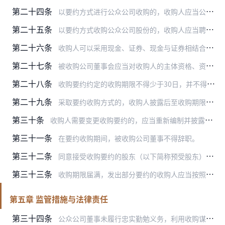
第二十四条
以要约方式进行公众公司收购的，收购人应当公平对待被收购公司的所有股东。
第二十五条
以要约方式收购公众公司股份的，收购人应当聘请财务顾问，并编制要约收购报告书，连同财务顾问专业意见和律师出具的法律意见书一并披露，报送全国股份转让系统，同时通知该…
第二十六条
收购人可以采用现金、证券、现金与证券相结合等合法方式支付收购公众公司的价款。收购人聘请的财务顾问应当说明收购人具备要约收购的能力。收购人应当在披露要约收购报告书…
第二十七条
被收购公司董事会应当对收购人的主体资格、资信情况及收购意图进行调查，对要约条件进行分析，对股东是否接受要约提出建议，并可以根据自身情况选择是否聘请独立财务顾问提…
第二十八条
收购要约约定的收购期限不得少于30日，并不得超过60日；但是出现竞争要约的除外。
第二十九条
采取要约收购方式的，收购人披露后至收购期限届满前，不得卖出被收购公司的股票，也不得采取要约规定以外的形式和超出要约的条件买入被收购公司的股票。
第三十条
收购人需要变更收购要约的，应当重新编制并披露要约收购报告书，报送全国股份转让系统，同时通知被收购公司。变更后的要约收购价格不得低于变更前的要约收购价格。
第三十一条
在要约收购期间，被收购公司董事不得辞职。
第三十二条
同意接受收购要约的股东（以下简称预受股东），应当委托证券公司办理预受要约的相关手续。
第三十三条
收购期限届满，发出部分要约的收购人应当按照收购要约约定的条件购买被收购公司股东预受的股份，预受要约股份的数量超过预定收购数量时，收购人应当按照同等比例收购预受要…
第五章 监管措施与法律责任
第三十四条
公众公司董事未履行忠实勤勉义务，利用收购谋取不当利益的，中国证监会采取监管谈话、出具警示函等监管措施，情节严重的，有权认定其为不适当人选。涉嫌犯罪的，依法移交司…