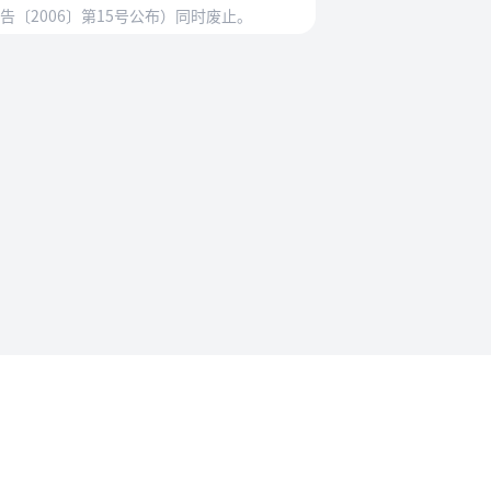
〔2006〕第15号公布）同时废止。
法规要求
沪ICP备2023015770号-1
沪公网安备31011302008558号