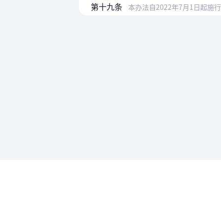
第十九条
本办法自2022年7月1日起
使用帮助
法律法规速查
使用帮助
专为法律人设计的法律查阅工具
账号和数
API 接入
MCP 接