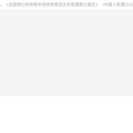
施行。《全国银行间债券市场债券借贷业务管理暂行规定》（中国人民银行公告
法律条款
用户协议
据删除
隐私政策
会员服务协议
入