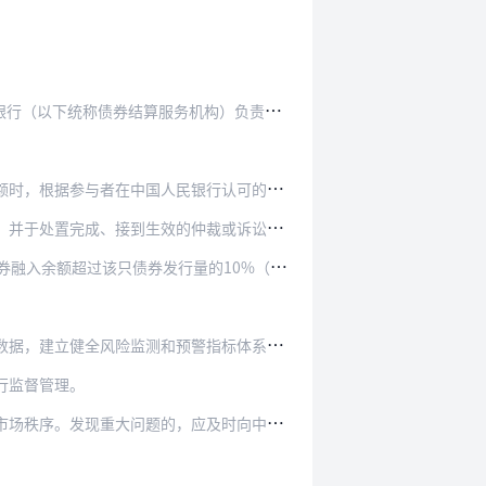
称债券结算服务机构）负责债券借贷的结算。
银行认可的电子交易平台（以下简称交易平台）发…
仲裁或诉讼裁判结果的次一工作日12∶00前，…
发行量的10%（含10%）起，每增加5个百分…
警指标体系，加强数据共享机制，按照银行间债券…
行监督管理。
现重大问题的，应及时向中国人民银行报告。