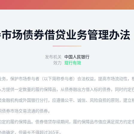
券市场债券借贷业务管理办法
发布机关
中国人民银行
效力
现行有效
护市场参与者（以下简称参与者）合法权益，提高市场流动性，根据《中华人民共和国中国
一定数量的履约保障品，从债券融出方借入标的债券，同时约定在未来某一日期归还所借入
机构或外国银行分行，应遵循公平、诚信、风险自担的原则，建立相应的内部管理制度和
间债券市场交易流通的债券。
约定的履约保障品。债券借贷存续期间，履约保障品市值应满足双方约定
商确定，但最长不得超过365天。