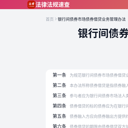
跳到主要内容
法律法规速查
首页
银行间债券市场债券借贷业务管理办法
银行间债
第一条
为规范银行间债券市场债券借贷业务，保
第二条
本办法所称债券借贷是指债券融入方提供
第三条
参与者应为银行间债券市场法人类金融
第四条
债券借贷的标的债券应为在银行
第五条
债券融入方应向债券融出方提供
第六条
债券借贷的期限由债券借贷双方协