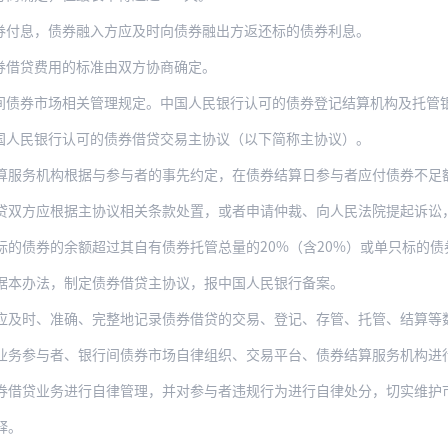
券付息，债券融入方应及时向债券融出方返还标的债券利息。
券借贷费用的标准由双方协商确定。
券市场相关管理规定。中国人民银行认可的债券登记结算机构及托管银行（以下统
国人民银行认可的债券借贷交易主协议（以下简称主协议）。
构根据与参与者的事先约定，在债券结算日参与者应付债券不足额时，根据参与者在中国人民
根据主协议相关条款处置，或者申请仲裁、向人民法院提起诉讼，并于处置完成、接到生效的
的余额超过其自有债券托管总量的20%（含20%）或单只标的债券融入余额超过该只债券
据本办法，制定债券借贷主协议，报中国人民银行备案。
准确、完整地记录债券借贷的交易、登记、存管、托管、结算等数据，建立健全风险监测和预
业务参与者、银行间债券市场自律组织、交易平台、债券结算服务机构进
贷业务进行自律管理，并对参与者违规行为进行自律处分，切实维护市场秩序。发
释。