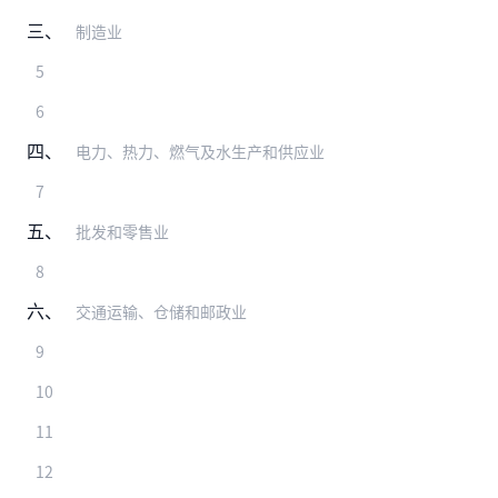
三、
制造业
5
6
四、
电力、热力、燃气及水生产和供应业
7
五、
批发和零售业
8
六、
交通运输、仓储和邮政业
9
10
11
12