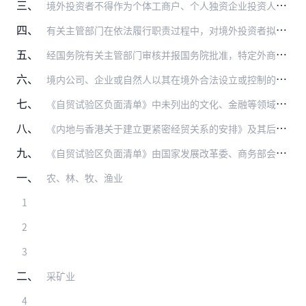
三、
境外投资者不得作为个体工商户、个人独资企业投资人、农民专业合作社成员，从事投资经营活动。
四、
有关主管部门在依法履行职责过程中，对境外投资者拟投资《自贸试验区负面清单》内领域，但不符合《自贸试验区负面清单》规定的，不予办理许可、企业登记注册等相关事项；涉…
五、
经国务院有关主管部门审核并报国务院批准，特定外商投资可以不适用《自贸试验区负面清单》中相关领域的规定。
六、
境内公司、企业或自然人以其在境外合法设立或控制的公司并购与其有关联关系的境内公司，按照外商投资、境外投资、外汇管理等有关规定办理。
七、
《自贸试验区负面清单》中未列出的文化、金融等领域与行政审批、资质条件、国家安全等相关措施，按照现行规定执行。
八、
《内地与香港关于建立更紧密经贸关系的安排》及其后续协议、《内地与澳门关于建立更紧密经贸关系的安排》及其后续协议、《海峡两岸经济合作框架协议》及其后续协议、我国缔…
九、
《自贸试验区负面清单》由国家发展改革委、商务部会同有关部门负责解释。
一、
农、林、牧、渔业
1
2
3
二、
采矿业
4