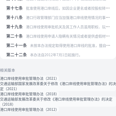
第十七条
批准使用港口岸线后，如因企业更名或者控股权转移导致岸线实际使用人发生改变，或者改变批准的岸线用途，应当按照本办法规定的程序报原批准机关审批。
第十八条
港口行政管理部门应当加强港口岸线使用情况的事中事后监管，并按照规定将有关信用信息纳入相关信用信息共享平台。
第十九条
港口岸线使用审批机关及其工作人员滥用职权、玩忽职守、徇私舞弊的，由有关行政主管部门予以行政处分；构成犯罪的，由司法机关依法追究刑事责任。
第二十条
港口岸线使用申请人隐瞒有关情况或者提供虚假材料申请岸线使用许可的，不予受理或者不予许可。港口岸线申请人以欺骗、贿赂等不正当手段取得港口岸线使用许可的，应当予以撤…
第二十一条
未按本办法规定取得使用港口岸线的批准，擅自使用岸线的，由县级以上地方人民政府或者港口行政管理部门依照《中华人民共和国港口法》第四十五条的规定予以处罚。
第二十二条
本办法自2012年7月1日起施行。
相关版本
港口岸线使用审批管理办法（2021）
交通运输部国家发展改革委关于修改《港口岸线使用审批管理办法》的决
定（2021）
港口岸线使用审批管理办法（2018）
交通运输部发展改革委关于修改《港口岸线使用审批管理办法》的决定
（2018）
港口岸线使用审批管理办法（2012）