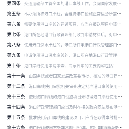
第四条
交通运输部主管全国的港口岸线工作，会同国家发展改革委具体实施对港口深水岸线的使用审批工作。
第五条
本办法所称港口岸线，含维持港口设施正常运营所需的相关水域和陆域。
第六条
需要使用港口岸线的建设项目，应当在报送项目申请报告或者可行性研究报告前，向港口所在地港口行政管理部门提出港口岸线使用申请，申请材料包括：
第七条
港口所在地港口行政管理部门收到申请材料后，对申请材料符合法定形式的，应当当场受理；对申请材料不齐全或者不符合法定形式的，应当当场或者在5个工作日内一次告知申请人…
第八条
使用港口深水岸线的，港口所在地港口行政管理部门收到申请后，应当对申请使用的岸线进行现场核查，核实申请材料，转报至省级港口行政管理部门。
第九条
申请使用港口深水岸线的，港口所在地港口行政管理部门和省级人民政府港口行政管理部门应当在收到港口岸线使用申请材料后20个工作日内完成现场核查、初审和转报工作。
第十条
港口岸线使用申请审查、专家评审的主要内容包括：
第十一条
由国务院或者国家发展改革委审批、核准的港口建设项目，向国家发展改革委报送可行性研究报告或者项目申请报告时，应当同时抄报交通运输部。交通运输部对港口建设项目提出行…
第十二条
港口岸线使用审批机关审查决定批准港口岸线使用申请的，应当出具港口岸线使用批准文件。
第十三条
使用港口岸线的港口设施项目未取得港口岸线使用批准文件或者交通运输部关于使用港口岸线的意见，不予批准港口设施项目初步设计和水上水下活动许可。
第十四条
港口行政管理部门应当及时在相关政府网站发布港口岸线使用批准情况的信息。
第十五条
批准使用港口岸线的建设项目，应当在取得岸线批准文件之日起2年内开工建设。需要延期的，应当在有效期届满60日前，按照本办法规定的程序报原批准机关审批。延期申请只能…
第十六条
港口岸线使用有效期不超过50年。超过期限继续使用的，港口岸线使用人应当在期限届满3个月前向原批准机关提出申请。