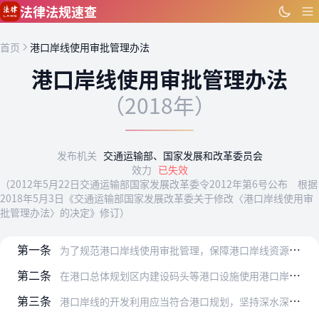
跳到主要内容
法律法规速查
首页
港口岸线使用审批管理办法
港口岸线使用审批管理办法
（2018年）
发布机关
交通运输部、国家发展和改革委员会
效力
已失效
（2012年5月22日交通运输部国家发展改革委令2012年第6号公布 根据
2018年5月3日《交通运输部国家发展改革委关于修改〈港口岸线使用审
批管理办法〉的决定》修订）
第一条
为了规范港口岸线使用审批管理，保障港口岸线资源的合理开发与利用，保护当事人的合法权益，根据《中华人民共和国港口法》和有关法律、法规，制定本办法。
第二条
在港口总体规划区内建设码头等港口设施使用港口岸线，应当按照本办法开展岸线使用审批。
第三条
港口岸线的开发利用应当符合港口规划，坚持深水深用、节约高效、合理利用、有序开发的原则。