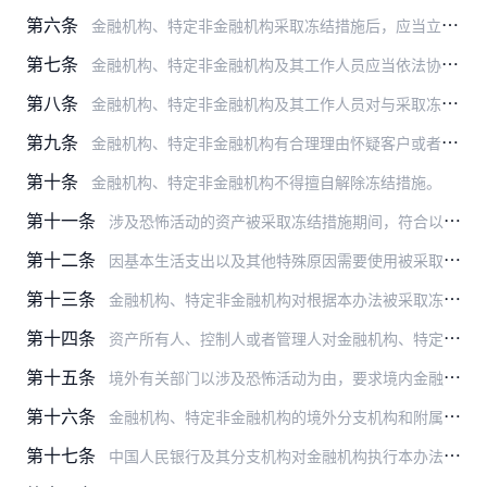
第六条
金融机构、特定非金融机构采取冻结措施后，应当立即将资产数额、权属、位置、交易信息等情况以书面形式报告资产所在地县级公安机关和市、县国家安全机关，同时抄报资产所在…
第七条
金融机构、特定非金融机构及其工作人员应当依法协助、配合公安机关和国家安全机关的调查、侦查，提供与恐怖活动组织及恐怖活动人员有关的信息、数据以及相关资产情况。
第八条
金融机构、特定非金融机构及其工作人员对与采取冻结措施有关的工作信息应当保密，不得违反规定向任何单位及个人提供和透露，不得在采取冻结措施前通知资产的所有人、控制人…
第九条
金融机构、特定非金融机构有合理理由怀疑客户或者其交易对手、相关资产涉及恐怖活动组织及恐怖活动人员的，应当根据中国人民银行的规定报告可疑交易，并依法向公安机关、国…
第十条
金融机构、特定非金融机构不得擅自解除冻结措施。
第十一条
涉及恐怖活动的资产被采取冻结措施期间，符合以下情形之一的，有关账户可以进行款项收取或者资产受让：
第十二条
因基本生活支出以及其他特殊原因需要使用被采取冻结措施的资产的，资产所有人、控制人或者管理人可以向资产所在地县级公安机关提出申请。
第十三条
金融机构、特定非金融机构对根据本办法被采取冻结措施的资产的管理及处置，应当按照中国人民银行、中国银行业监督管理委员会、中国证券监督管理委员会、中国保险监督管理委…
第十四条
资产所有人、控制人或者管理人对金融机构、特定非金融机构采取的冻结措施有异议的，可以向资产所在地县级公安机关提出异议。
第十五条
境外有关部门以涉及恐怖活动为由，要求境内金融机构、特定非金融机构冻结相关资产、提供客户身份信息及交易信息的，金融机构、特定非金融机构应当告知对方通过外交途径或者…
第十六条
金融机构、特定非金融机构的境外分支机构和附属机构按照驻在国家（地区）法律规定和监管要求，对涉及恐怖活动的资产采取冻结措施的，应当将相关情况及时报告金融机构、特定…
第十七条
中国人民银行及其分支机构对金融机构执行本办法的情况进行监督、检查。