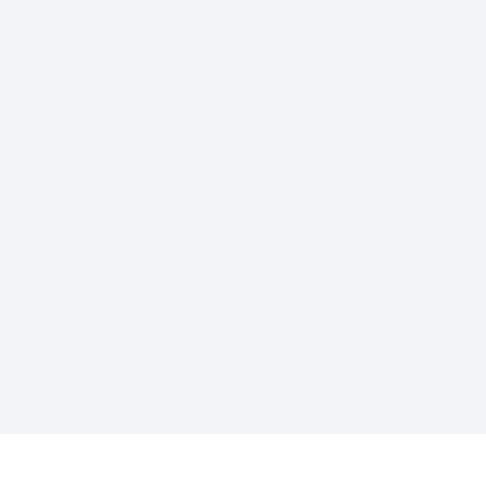
法律法规速查