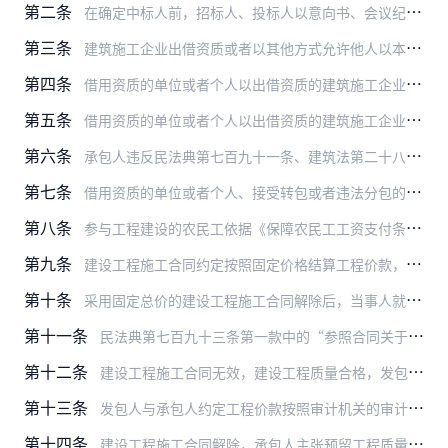
第二条
在确定中标人前，招标人、投标人以意向书、会议纪要或者补充协议等形式就工程范围、工程价款等实质性内容进行谈判并且该投标人中标，或者发包人与承包人协商订立建设工程施…
第三条
建筑施工企业出借资质或者以其他方式允许他人以本企业名义承揽工程，人民法院应当认定出借资质、允许使用本企业名义的合同无效。建筑施工企业主张约定的资质借用费、使用费…
第四条
借用资质的单位或者个人以出借资质的建筑施工企业名义与发包人订立建设工程施工合同，发包人订立合同时不知道且不应当知道资质借用情形，借用资质的单位或者个人以该合同直…
第五条
借用资质的单位或者个人以出借资质的建筑施工企业名义购买建筑材料、建筑构配件和设备，租赁设备等，相对人请求该建筑施工企业承担民事责任，符合民法典第一百七十二条关于…
第六条
承包人违反民法典第七百九十一条、建筑法第二十八条、第二十九条等有关禁止转包或者违法分包的规定，将其承包的工程转包或者违法分包，接受转包或者违法分包的单位或者个人…
第七条
借用资质的单位或者个人、接受转包或者违法分包的单位或者个人依据民法典第五百三十五条关于代位权的规定，以出借资质的建筑施工企业、转包人或者违法分包人怠于行使到期债…
第八条
参与工程建设的农民工依据《保障农民工工资支付条例》第二十九条、第三十条、第三十六条、第三十七条关于保障农民工工资支付的规定，请求建设单位和施工总承包单位、分包单…
第九条
建设工程施工合同约定按照固定价格结算工程价款，当事人以约定的建设工期内人工费、主要建筑材料价格发生重大变化为由请求调整工程价款的，人民法院不予支持，但是当事人另…
第十条
采用固定总价的建设工程施工合同解除后，当事人就质量合格的已施工部分工程价款没有约定且不能协商一致的，人民法院可以参照合同订立时建设工程所在地建设行政主管部门发布…
第十一条
民法典第七百九十三条第一款中的“参照合同关于工程价款的约定”，包括参照建设工程施工合同约定的工程价款金额、计价方式、支付时间、调整方法和结算方法等相关内容。
第十二条
建设工程施工合同无效，建设工程质量合格，发包人和承包人就折价补偿款达成协议，一方当事人主张按照该协议确定双方权利义务的，人民法院依法予以支持。
第十三条
发包人与承包人约定工程价款按照审计机关的审计结果或者财政评审机构的评审结论确定，但是审计结果或者评审结论非因承包人原因未在合理期限内出具，或者承包人有证据证明审…
第十四条
建设工程施工合同解除，承包人主张预留工程质量保证金以其应得工程价款为基数计算的，人民法院应予支持。工程质量保证金返还期限从承包人退场之日起算；施工合同在承包人退…