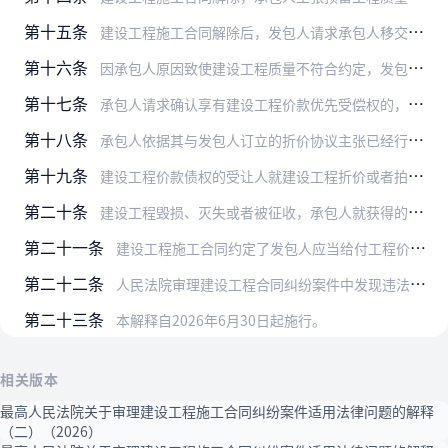
第十五条
建设工程施工合同解除后，发包人请求承包人移交施工现场、施工资料等的，人民法院依法予以支持。
第十六条
因承包人原因致使建设工程质量不符合约定，发包人未通知承包人修复而请求判令承包人先行支付修复费用的，人民法院不予支持。
第十七条
承包人请求确认享有建设工程价款优先受偿权的，人民法院应当查明享有优先受偿权的工程价款数额及相应工程，并在判决主文中予以明确。
第十八条
承包人依据其与发包人订立的折价协议主张已经行使民法典第八百零七条规定的建设工程价款优先受偿权，同时符合下列条件的，人民法院应予支持：
第十九条
建设工程价款债权的受让人就建设工程折价或者拍卖的价款主张优先受偿的，人民法院应当综合建设工程是否竣工验收合格、工程价款是否结算、债权转让合同是否有效、受让人是否…
第二十条
建设工程毁损、灭失或者被征收，承包人就获得的保险金、赔偿金或者补偿金主张优先受偿的，人民法院应予支持。
第二十一条
建设工程施工合同约定了发包人应当给付工程价款日期，当事人因工期顺延等客观原因协商变更给付日期，承包人主张自变更后的应当给付工程价款之日起算建设工程价款优先受偿权…
第二十二条
人民法院审理建设工程合同纠纷案件中发现违法发包、转包、违法分包及资质借用等违法行为或者建设工程存在严重质量问题的，应当及时将相关情况、问题线索、证据等通报、移送…
第二十三条
本解释自2026年6月30日起施行。
相关版本
最高人民法院关于审理建设工程施工合同纠纷案件适用法律问题的解释
（二）（2026）