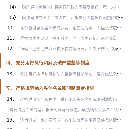
（4）
财产经拍卖后流拍且执行债权人不接受抵债，第三人申请以流拍价购买的，可以准许。
（5）
网络司法拍卖第二次流拍后，被执行人提出以流拍价融资的，人民法院应结合拍卖财产基本情况、流拍价与市场价差异程度以及融资期限等因素，酌情予以考虑。准许融资的，暂不启…
10．
充分吸引更多主体参与竞买。拍卖过程中，人民法院应当全面真实披露拍卖财产的现状、占有使用情况、附随义务、已知瑕疵和权利负担、竞买资格等事项，严禁故意隐瞒拍品瑕疵诱…
11．
最大限度实现财产真实价值。同一类型的执行财产数量较多，被执行人认为分批次变价或者整体变价能够最大限度实现其价值的，人民法院可以准许。尤其是对体量较大的整栋整层楼…
12．
准确把握不动产收益权质权变价方式。生效法律文书确定申请执行人对被执行人的公路、桥梁、隧道等不动产收益权享有质权，申请执行人自行扣划收益权收费账户内资金实现其质押…
四、 充分用好执行和解及破产重整等制度
13．
依法用好执行和解和破产重整等相关制度。要在依法采取执行措施的同时，妥善把握执行时机、讲究执行策略、注意执行方法。对资金链暂时断裂，但仍有发展潜力、存在救治可能的…
五、 严格规范纳入失信名单和限制消费措施
14．
严格适用条件和程序。采取纳入失信名单或限制消费措施，必须严格依照民事诉讼法、《最高人民法院关于公布失信被执行人名单信息的若干规定》（以下简称失信名单规定）、《最…
需
要特别指出的是，根据司法解释规定，虽然纳入失信名单决定书由院长签发后即生效，但应当依照民事诉讼法规定的送达方式送达当事人，坚决杜绝只签发、不送达等不符合法定程…
15．
适当设置一定的宽限期。各地法院可以根据案件具体情况，对于决定纳入失信名单或者采取限制消费措施的被执行人，可以给予其一至三个月的宽限期。在宽限期内，暂不发布其失信…