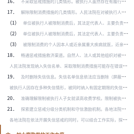
16．
不采取惩戒措施的几类情形。被执行人虽然存在有履行能力而拒不履行生效法律文书确定义务、无正当理由拒不履行和解协议的情形，但人民法院已经控制其足以清偿债务的财产或者…
17．
解除限制消费措施的几类情形。人民法院在对被执行人采取限制消费措施后，被执行人及其有关人员申请解除或暂时解除的，按照下列情形分别处理：
（1）
单位被执行人被限制消费后，其法定代表人、主要负责人、影响债务履行的直接责任人员、实际控制人以因私消费为由提出以个人财产从事消费行为，经审查属实的，应予准许。
（2）
单位被执行人被限制消费后，其法定代表人、主要负责人确因经营管理需要发生变更，原法定代表人、主要负责人申请解除对其本人的限制消费措施的，应举证证明其并非单位的实际…
（3）
被限制消费的个人因本人或近亲属重大疾病就医，近亲属丧葬，以及本人执行或配合执行公务，参加外事活动或重要考试等紧急情况亟需赴外地，向人民法院申请暂时解除乘坐飞机、…
18．
畅通惩戒措施救济渠道。自然人、法人或其他组织对被纳入失信名单申请纠正的，人民法院应当依照失信名单规定第十二条规定的程序和时限及时审查并作出处理决定。对被采取限制…
人
民法院发现纳入失信名单、采取限制消费措施可能存在错误的，应当及时进行自查并作出相应处理；上级法院发现下级法院纳入失信名单、采取限制消费措施存在错误的，应当责令…
19．
及时删除失信信息。失信名单信息依法应当删除（屏蔽）的，应当及时采取删除（屏蔽）措施。超过三个工作日采取删除（屏蔽）措施，或者虽未超过三个工作日但能够立即采取措施…
被
执行人因存在多种失信情形，被同时纳入有固定期限的失信名单和无固定期限的失信名单的，其主动履行完毕生效法律文书确定义务后，一般应当将有固定期限的名单信息和无固定…
20．
准确理解限制被执行人子女就读高收费学校。限制被执行人子女就读高收费学校，是指限制其子女就读超出正常收费标准的学校，虽然是私立学校，但如果其收费未超出正常标准，也…
21．
探索建立惩戒分级分类机制和守信激励机制。各地法院可以结合工作实际，积极探索根据案件具体情况对被执行人分级分类采取失信惩戒、限制消费措施，让失信惩戒、限制消费措施…
各
地法院在依法开展失信惩戒的同时，可以结合工作实际，探索开展出具自动履行生效法律文书证明、将自动履行信息向征信机构推送、对诚信债务人依法酌情降低诉讼保全担保金额…