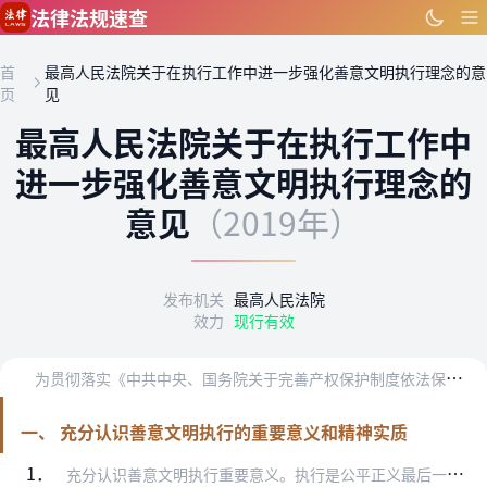
跳到主要内容
法律法规速查
首
最高人民法院关于在执行工作中进一步强化善意文明执行理念的意
页
见
最高人民法院关于在执行工作中
进一步强化善意文明执行理念的
意见
（2019年）
发布机关
最高人民法院
效力
现行有效
为
贯彻落实《中共中央、国务院关于完善产权保护制度依法保护产权的意见》《中共中央、国务院关于营造更好发展环境支持民营企业改革发展的意见》等文件精神，进一步提升人民…
一、 充分认识善意文明执行的重要意义和精神实质
1．
充分认识善意文明执行重要意义。执行是公平正义最后一道防线的最后一个环节。强化善意文明执行理念，在依法保障胜诉当事人合法权益同时，最大限度减少对被执行人权益影响，…