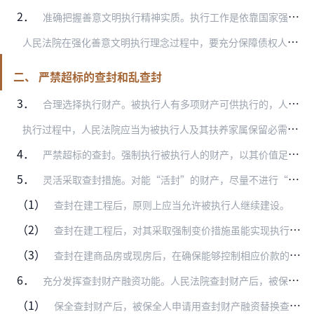
2．
准确把握善意文明执行精神实质。执行工作是依靠国家强制力实现胜诉裁判的重要手段。当前，被执行人规避执行、逃避执行仍是执行工作中的主要矛盾和突出问题。突出执行工作的…
人
民法院在强化善意文明执行理念过程中，要充分保障债权人合法权益，维护执行权威和司法公信力，把强制力聚焦到对规避执行、逃避执行、抗拒执行行为的依法打击和惩处上来。…
二、 严禁超标的查封和乱查封
3．
合理选择执行财产。被执行人有多项财产可供执行的，人民法院应选择对被执行人生产生活影响较小且方便执行的财产执行。在不影响执行效率和效果的前提下，被执行人请求人民法…
执
行过程中，人民法院应当为被执行人及其扶养家属保留必需的生活费用。要严格按照中央有关产权保护的精神，严格区分企业法人财产与股东个人财产，严禁违法查封案外人财产，…
4．
严禁超标的查封。强制执行被执行人的财产，以其价值足以清偿生效法律文书确定的债权额为限，坚决杜绝明显超标的查封。冻结被执行人银行账户内存款的，应当明确具体冻结数额…
5．
灵活采取查封措施。对能“活封”的财产，尽量不进行“死封”，使查封财产能够物尽其用，避免社会资源浪费。查封被执行企业厂房、机器设备等生产资料的，被执行人继续使用对…
（1）
查封在建工程后，原则上应当允许被执行人继续建设。
（2）
查封在建工程后，对其采取强制变价措施虽能实现执行债权人债权，但会明显贬损财产价值、对被执行人显失公平的，应积极促成双方当事人达成暂缓执行的和解协议，待工程完工后…
（3）
查封在建商品房或现房后，在确保能够控制相应价款的前提下，可以监督被执行人在一定期限内按照合理价格自行销售房屋。人民法院在确定期限时，应当明确具体的时间节点，避免…
6．
充分发挥查封财产融资功能。人民法院查封财产后，被保全人或被执行人申请用查封财产融资的，按照下列情形分别处理：
（1）
保全查封财产后，被保全人申请用查封财产融资替换查封财产的，在确保能够控制相应融资款的前提下，可以监督被保全人按照合理价格进行融资。