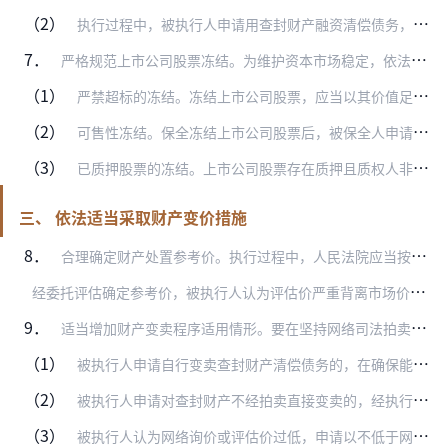
（2）
执行过程中，被执行人申请用查封财产融资清偿债务，经执行债权人同意或者融资款足以清偿所有执行债务的，可以准许。
7．
严格规范上市公司股票冻结。为维护资本市场稳定，依法保障债权人合法权益和债务人投资权益，人民法院在冻结债务人在上市公司的股票时，应当依照下列规定严格执行：
（1）
严禁超标的冻结。冻结上市公司股票，应当以其价值足以清偿生效法律文书确定的债权额为限。股票价值应当以冻结前一交易日收盘价为基准，结合股票市场行情，一般在不超过20…
（2）
可售性冻结。保全冻结上市公司股票后，被保全人申请将冻结措施变更为可售性冻结的，应当准许，但应当提前将被保全人在证券公司的资金账户在明确具体的数额范围内予以冻结。…
（3）
已质押股票的冻结。上市公司股票存在质押且质权人非本案保全申请人或申请执行人，目前，人民法院在采取冻结措施时，由于需要计入股票上存在的质押债权且该债权额往往难以准…
三、 依法适当采取财产变价措施
8．
合理确定财产处置参考价。执行过程中，人民法院应当按照《最高人民法院关于人民法院确定财产处置参考价若干问题的规定》合理确定财产处置参考价。要在不损害第三人合法权益…
经
委托评估确定参考价，被执行人认为评估价严重背离市场价格并提起异议的，为提高工作效率，人民法院可以以评估价为基准，先促成双方当事人就参考价达成一致意见。无法快速…
9．
适当增加财产变卖程序适用情形。要在坚持网络司法拍卖优先原则的基础上，综合考虑变价财产实际情况、是否损害执行债权人、第三人或社会公共利益等因素，适当采取直接变卖或…
（1）
被执行人申请自行变卖查封财产清偿债务的，在确保能够控制相应价款的前提下，可以监督其在一定期限内按照合理价格变卖。变卖期限由人民法院根据财产实际情况、市场行情等因…
（2）
被执行人申请对查封财产不经拍卖直接变卖的，经执行债权人同意或者变卖款足以清偿所有执行债务的，人民法院可以不经拍卖直接变卖。
（3）
被执行人认为网络询价或评估价过低，申请以不低于网络询价或评估价自行变卖查封财产清偿债务的，人民法院经审查认为不存在被执行人与他人恶意串通低价处置财产情形的，可以…