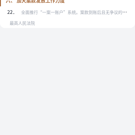
六、 加大案款发放工作力度
22．
全面推行“一案一账户”系统。案款到账后且无争议的，人民法院应当按照规定在一个月内及时发还给执行债权人；部分案款有争议的，应当先将无争议部分及时发放。目前，最高人…
最高人民法院