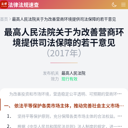
跳到主要内容
法律法规速查
首页
最高人民法院关于为改善营商环境提供司法保障的若干意见
最高人民法院关于为改善营商环
境提供司法保障的若干意见
（2017年）
发布机关
最高人民法院
效力
现行有效
为
改善投资和市场环境，营造稳定公平透明、可预期的营商环境，加快建设开放型经济新体制提供更加有力的司法服务和保障，结合人民法院审判执行工作实际，制定本意见。
一、 依法平等保护各类市场主体，推动完善社会主义市场经济主体法律制度
1．
坚持平等保护原则，充分保障各类市场主体的合法权益。全面贯彻平等保护不同所有制主体、不同地区市场主体、不同行业利益主体的工作要求，坚持各类市场主体法律地位平等、权…
2．
根据《中华人民共和国民法总则》法人制度的规定，进一步完善法人规则体系。针对《中华人民共和国民法总则》法人制度部分的变化，及时总结具体适用过程中存在的问题，区分情…