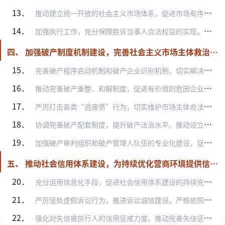
13．
推动建立统一开放的社会主义市场体系，促进市场有序竞争。严格依据相关竞争法律法规，规制各类垄断行为和不正当竞争行为，妥善处理破坏市场竞争规则的案件，充分发挥司法裁…
14．
加强执行工作，充分保障胜诉当事人合法权益的实现。全面构建综合治理执行难工作格局，按照《关于落实“用两到三年时间基本解决执行难问题”的工作纲要》要求，完善执行法律…
四、 加强破产制度机制建设，完善社会主义市场主体救治和退出机制
15．
完善破产程序启动机制和破产企业识别机制，切实解决破产案件立案难问题。按照法律及司法解释的相关规定，及时受理符合立案条件的破产案件，不得在法定条件之外设置附加条件…
16．
推动完善破产重整、和解制度，促进有价值的危困企业再生。引导破产程序各方充分认识破产重整、和解制度在挽救危困企业方面的重要作用。坚持市场化导向开展破产重整工作，更…
17．
严厉打击各类“逃废债”行为，切实维护市场主体合法权益。严厉打击恶意逃废债务行为，依法适用破产程序中的关联企业合并破产、行使破产撤销权和取回权等手段，查找和追回债…
18．
协调完善破产配套制度，提升破产法治水平。推动设立破产费用专项基金，为“无产可破”案件提供费用支持。将破产审判工作纳入社会信用体系整体建设，对失信主体加大惩戒力度…
19．
加强破产审判组织和破产管理人队伍的专业化建设，促进破产审判整体工作水平的持续提升。持续推进破产审判庭室的设立与建设工作，提升破产审判组织和人员的专业化水平。研究…
五、 推动社会信用体系建设，为持续优化营商环境提供信用保障
20．
充分运用信息化手段，促进社会信用体系建设的持续完善。探索社会信用体系建设与人民法院审判执行工作的深度融合路径，推动建立健全与市场主体信用信息相关的司法大数据的归…
21．
严厉惩处虚假诉讼行为，推进诉讼诚信建设。严格依照法律规定，追究虚假诉讼、妨害作证等行为人的刑事法律责任。适时出台相关司法解释，明确虚假诉讼罪的定罪量刑标准。完善…
22．
强化对失信被执行人的信用惩戒力度，推动完善失信惩戒机制。按照中共中央办公厅、国务院办公厅印发的《关于加快推进失信被执行人信用监督、警示和惩戒机制建设的意见》要求…