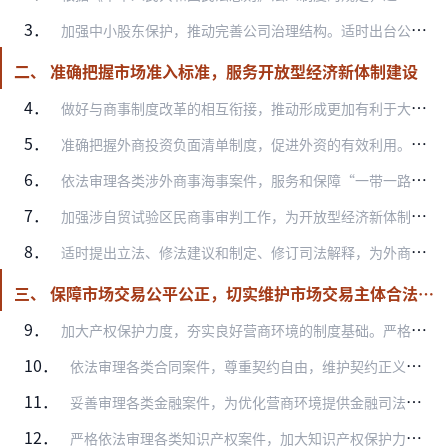
3．
加强中小股东保护，推动完善公司治理结构。适时出台公司法相关司法解释，正确处理公司决议效力、股东知情权、利润分配权、优先购买权和股东代表诉讼等纠纷案件，依法加强股…
二、 准确把握市场准入标准，服务开放型经济新体制建设
4．
做好与商事制度改革的相互衔接，推动形成更加有利于大众创业、万众创新的营商氛围。妥善应对商事登记制度改革对司法审判工作的影响，切实推动解决注册资本认缴登记制改革后…
5．
准确把握外商投资负面清单制度，促进外资的有效利用。在处理外商投资企业纠纷的案件中，依法落实外商投资管理体制改革的各项举措，准确把握外商投资负面清单制度的内容以及…
6．
依法审理各类涉外商事海事案件，服务和保障“一带一路”等国家重大战略的实施。充分发挥审判职能作用，依法行使司法管辖权，公正高效审理各类涉外商事海事案件，平等保护中…
7．
加强涉自贸试验区民商事审判工作，为开放型经济新体制建设提供司法保障。落实《最高人民法院关于为自由贸易试验区建设提供司法保障的意见》，积极配合自贸试验区政府职能转…
8．
适时提出立法、修法建议和制定、修订司法解释，为外商投资提供良好的法制保障。清理涉及外商投资的司法解释及政策文件，对于已与国家对外开放基本政策、原则不符的司法解释…
三、 保障市场交易公平公正，切实维护市场交易主体合法权益
9．
加大产权保护力度，夯实良好营商环境的制度基础。严格落实《中共中央、国务院关于完善产权保护制度依法保护产权的意见》及《最高人民法院关于充分发挥审判职能作用切实加强…
10．
依法审理各类合同案件，尊重契约自由，维护契约正义。尊重和保护市场主体的意思自治，合理判断各类交易模式和交易结构创新的合同效力，促进市场在资源配置中起决定性作用，…
11．
妥善审理各类金融案件，为优化营商环境提供金融司法支持。依法审理金融借款、担保、票据、证券、期货、保险、信托、民间借贷等案件，保护合法交易，平衡各方利益。以服务实…
12．
严格依法审理各类知识产权案件，加大知识产权保护力度，提升知识产权保护水平。严格落实《中国知识产权司法保护纲要（2016—2020）》，持续推进知识产权审判工作。…