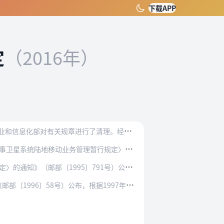
下载APP
定
（2016年）
为
了贯彻落实国家关于稳增长、促改革、调结构、惠民生等要求，进一步推进简政放权、放管结合、优化服务，工业和信息化部对有关规章进行了清理。经过清理，工业和信息化部决…
移动业务管理暂行规定〉的通知》（邮部〔199…
邮部〔1995〕791号）公布，根据1997…
〕58号）公布，根据1997年12月18日原…