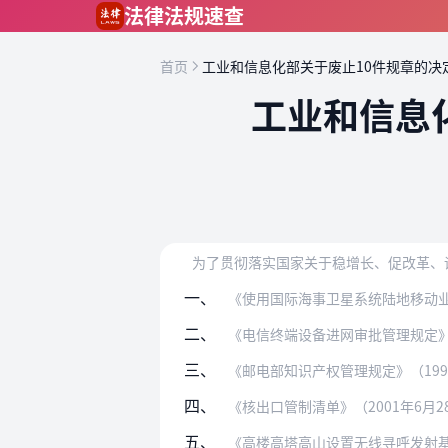
跳到主要内容
法律法规速查
首页
工业和信息化部关于废止10件规章的决
工业和信息
一、
《使用国际海事卫星系统陆地移动业务管理
二、
《电信终端设备进网审批管理规定》（19
三、
《邮电部知识产权管理规定》（1996年
四、
《核出口管制清单》（2001年6月
五、
《高楼高塔高山设置无线寻呼发射基站