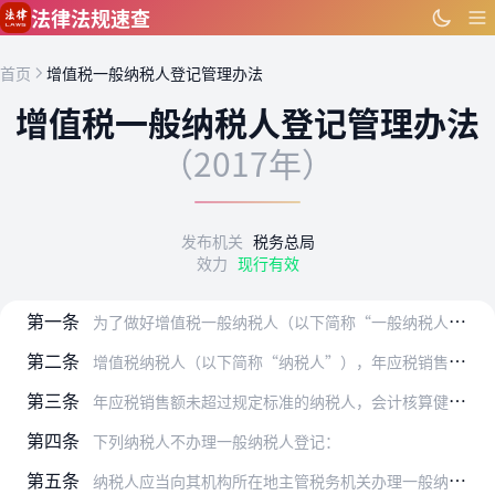
跳到主要内容
法律法规速查
首页
增值税一般纳税人登记管理办法
增值税一般纳税人登记管理办法
（2017年）
发布机关
税务总局
效力
现行有效
第一条
为了做好增值税一般纳税人（以下简称“一般纳税人”）登记管理，根据《中华人民共和国增值税暂行条例》及其实施细则有关规定，制定本办法。
第二条
增值税纳税人（以下简称“纳税人”），年应税销售额超过财政部、国家税务总局规定的小规模纳税人标准（以下简称“规定标准”）的，除本办法第四条规定外，应当向主管税务机…
第三条
年应税销售额未超过规定标准的纳税人，会计核算健全，能够提供准确税务资料的，可以向主管税务机关办理一般纳税人登记。
第四条
下列纳税人不办理一般纳税人登记：
第五条
纳税人应当向其机构所在地主管税务机关办理一般纳税人登记手续。