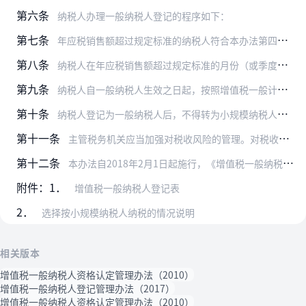
第六条
纳税人办理一般纳税人登记的程序如下：
第七条
年应税销售额超过规定标准的纳税人符合本办法第四条第一项规定的，应当向主管税务机关提交书面说明（附件2）。
第八条
纳税人在年应税销售额超过规定标准的月份（或季度）的所属申报期结束后15日内按照本办法第六条或者第七条的规定办理相关手续；未按规定时限办理的，主管税务机关应当在规…
第九条
纳税人自一般纳税人生效之日起，按照增值税一般计税方法计算应纳税额，并可以按照规定领用增值税专用发票，财政部、国家税务总局另有规定的除外。
第十条
纳税人登记为一般纳税人后，不得转为小规模纳税人，国家税务总局另有规定的除外。
第十一条
主管税务机关应当加强对税收风险的管理。对税收遵从度低的一般纳税人，主管税务机关可以实行纳税辅导期管理，具体办法由国家税务总局另行制定。
第十二条
本办法自2018年2月1日起施行，《增值税一般纳税人资格认定管理办法》（国家税务总局令第22号公布）同时废止。
附件：1．
增值税一般纳税人登记表
2．
选择按小规模纳税人纳税的情况说明
相关版本
增值税一般纳税人资格认定管理办法（2010）
增值税一般纳税人登记管理办法（2017）
增值税一般纳税人资格认定管理办法（2010）