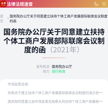
跳到主要内容
法律法规速查
首
国务院办公厅关于同意建立扶持个体工商户发展部际联席会议制度
页
的函
国务院办公厅关于同意建立扶持
个体工商户发展部际联席会议制
度的函
（2021年）
发布机关
国务院办公厅
效力
现行有效
市场监管总局：
你
局关于建立扶持个体工商户发展部际联席会议制度的请示收悉。经国务院同意，现函复如下：
国
务院同意建立由市场监管总局牵头的扶持个体工商户发展部际联席会议制度。联席会议不刻制印章，不正式行文，请按照有关文件精神认真组织开展工作。