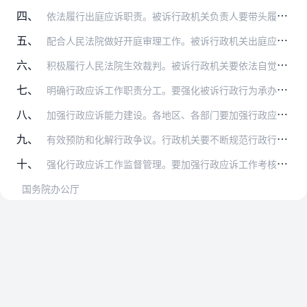
四、
依法履行出庭应诉职责。被诉行政机关负责人要带头履行行政应诉职责，积极出庭应诉。不能出庭的，应当委托相应的工作人员出庭，不得仅委托律师出庭。对涉及重大公共利益、社…
五、
配合人民法院做好开庭审理工作。被诉行政机关出庭应诉人员要熟悉法律规定、了解案件事实和证据，配合人民法院查明案情。要积极协助人民法院依法开展调解工作，促进案结事了…
六、
积极履行人民法院生效裁判。被诉行政机关要依法自觉履行人民法院生效判决、裁定和调解书。对人民法院作出的责令重新作出行政行为的判决，除原行政行为因程序违法或者法律适…
七、
明确行政应诉工作职责分工。要强化被诉行政行为承办机关或者机构的行政应诉责任，同时发挥法制工作机构或者负责法制工作的机构在行政应诉工作中的组织、协调、指导作用。行…
八、
加强行政应诉能力建设。各地区、各部门要加强行政应诉工作力量，合理安排工作人员，积极发挥政府法律顾问和公职律师作用，确保行政应诉工作力量与工作任务相适应。要切实保…
九、
有效预防和化解行政争议。行政机关要不断规范行政行为，认真研究落实人民法院提出的司法建议，提高依法行政水平，从源头上预防和化解行政争议。要进一步加强行政复议工作，…
十、
强化行政应诉工作监督管理。要加强行政应诉工作考核，将行政机关出庭应诉、支持人民法院受理和审理行政案件、执行人民法院生效裁判以及行政应诉能力建设情况纳入依法行政考…
国务院办公厅