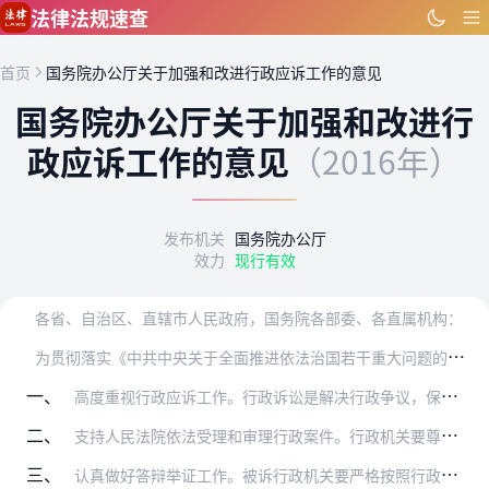
跳到主要内容
法律法规速查
首页
国务院办公厅关于加强和改进行政应诉工作的意见
国务院办公厅关于加强和改进行
政应诉工作的意见
（2016年）
发布机关
国务院办公厅
效力
现行有效
各省、自治区、直辖市人民政府，国务院各部委、各直属机构：
为
贯彻落实《中共中央关于全面推进依法治国若干重大问题的决定》关于“健全行政机关依法出庭应诉、支持法院受理行政案件、尊重并执行法院生效裁判的制度”的要求，保障行政…
一、
高度重视行政应诉工作。行政诉讼是解决行政争议，保护公民、法人和其他组织合法权益，监督行政机关依法行使职权的重要法律制度，做好行政应诉工作是行政机关的法定职责。行…
二、
支持人民法院依法受理和审理行政案件。行政机关要尊重人民法院依法登记立案，积极支持人民法院保障公民、法人和其他组织的起诉权利，接受人民法院依照行政诉讼法的规定对行…
三、
认真做好答辩举证工作。被诉行政机关要严格按照行政诉讼法的规定，向人民法院提交答辩状，提供作出行政行为的证据和依据。要提高答辩举证工作质量，做到答辩形式规范、说理…