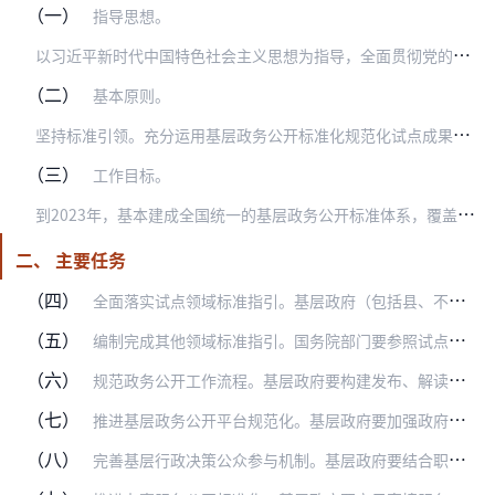
（一）
指导思想。
以
习近平新时代中国特色社会主义思想为指导，全面贯彻党的十九大和十九届二中、三中、四中全会精神，深入落实党中央、国务院有关决策部署和政府信息公开条例，坚持以人民为…
（二）
基本原则。
坚
持标准引领。充分运用基层政务公开标准化规范化试点成果，以全国统一、系统完备的基层政务公开标准体系为引领，健全公开制度，规范公开行为，提升公开质量。
（三）
工作目标。
到
2023年，基本建成全国统一的基层政务公开标准体系，覆盖基层政府行政权力运行全过程和政务服务全流程，基层政务公开标准化规范化水平大幅提高，基层政府政务公开工作…
二、 主要任务
（四）
全面落实试点领域标准指引。基层政府（包括县、不设区的市、市辖区人民政府和乡镇人民政府、街道办事处）要对照国务院部门制定的国土空间规划、重大建设项目、公共资源交易…
（五）
编制完成其他领域标准指引。国务院部门要参照试点做法，结合本部门主要职责，确定涉及基层政务公开的其他领域，围绕公开什么、由谁公开、在哪公开、如何公开等内容，于20…
（六）
规范政务公开工作流程。基层政府要构建发布、解读、回应有序衔接的政务公开工作格局，优化政府信息管理、信息发布、解读回应、依申请公开、公众参与、监督考核等工作流程，…
（七）
推进基层政务公开平台规范化。基层政府要加强政府信息资源的标准化、信息化管理，充分发挥政府门户网站、政务新媒体、政务公开栏等平台作用，更多运用信息化手段做好政务公…
（八）
完善基层行政决策公众参与机制。基层政府要结合职责权限和本地实际，明确公众参与行政决策的事项范围和方式，并向社会公开。对涉及人民群众切身利益、需要社会广泛知晓的公…