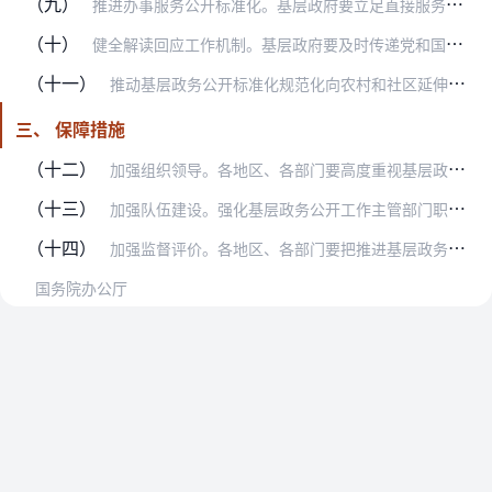
（九）
推进办事服务公开标准化。基层政府要立足直接服务人民群众的实际，通过线上线下全面准确公开政务服务事项、办事指南、办事流程、办事机构等信息。推行政务服务一次告知、信…
（十）
健全解读回应工作机制。基层政府要及时传递党和国家相关政策，准确解读本地贯彻执行措施。认真落实政策解读方案、解读材料与政策文件同步组织、同步审签、同步部署工作机制…
（十一）
推动基层政务公开标准化规范化向农村和社区延伸。基层政府要指导支持村（居）民委员会依法自治和公开属于自治范围内的事项。完善基层政务公开与村（居）务公开协同发展机制…
三、 保障措施
（十二）
加强组织领导。各地区、各部门要高度重视基层政务公开标准化规范化工作，按照各自职责任务，加强督促指导，防止形式主义、官僚主义，切实抓好贯彻落实。鼓励选择政务公开标…
（十三）
加强队伍建设。强化基层政务公开工作主管部门职责，明确工作机构和人员，确保基层政务公开工作有机构承担、有专人负责。加大教育培训力度，把政务公开特别是政府信息公开条…
（十四）
加强监督评价。各地区、各部门要把推进基层政务公开标准化规范化情况作为评价政务公开工作成效的重要内容，列入基层政府绩效考核指标体系。国务院部门要对本领域基层政务公…
国务院办公厅