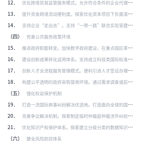
12．
优化跨境贸易监管服务模式。允许符合条件的企业代理进口经安全风险评估的细胞与基因治疗产品和临床急需药品。支持在北京天竺综合保税区建立罕见病药品保障先行区，探索进口…
13．
提升资金跨境流动便利度。探索优化资本项目下负面清单管理模式，缩减企业资本项目收入使用负面清单。探索优化合格境内有限合伙人（QDLP）与合格境外有限合伙人（QFL…
14．
支持企业“走出去”。支持“一带一路”联合实验室建设，打造国家对外科技合作创新高级别平台。支持在京建设数字丝绸之路经济合作试验区。支持在京成立绿色丝绸之路建设专业…
（四）
完善公共服务政策环境
15．
推进政府职能转变。加快数字政府建设，在重点园区率先实现高频政务服务事项100%全程网办，新业态、新模式涉及的行政许可事项办理“最多跑一次”。在已制定强制性标准等…
16．
建设创新成果转化运用体系。支持成立科技类国际标准组织和产业联盟组织。搭建检验检测公共服务平台。支持设立北京文化创意版权服务机构，探索创新作品创作过程版权保护，优…
17．
创新人才全流程服务管理模式。便利引进人才签证办理，为短期来华科研等提供签证便利。为持有居留许可的外籍专家入出境提供通关便利。允许在京外商投资企业内部调动专家的随…
18．
构建公平透明的政府采购营商环境。通过需求调查或前期设计咨询能够确定详细规格和具体要求、无需与供应商协商谈判的政府采购项目，应当采用招标方式采购。采购人如采用单一…
（五）
强化权益保护机制
19．
打造一流国际商事纠纷解决优选地。打造面向全球的国际商事仲裁中心。坚持高标准建设北京国际商事法庭，坚持高水平运行北京国际商事纠纷一站式多元解纷中心，打造国际商事纠…
20．
完善争议解决机制。探索制定临时仲裁庭仲裁涉外纠纷的规则。在当事人自愿的前提下，建立涉外商事案件专业调解前置机制。鼓励外籍及港澳台调解员参与涉外纠纷解决。支持仲裁…
21．
优化知识产权保护体系。探索建立分级分类的数据知识产权保护模式，探索开展数据知识产权工作试点。积极参与并推动标准必要专利国际知识产权规则研究与完善。开展地理标志专…
（六）
健全风险防控体系