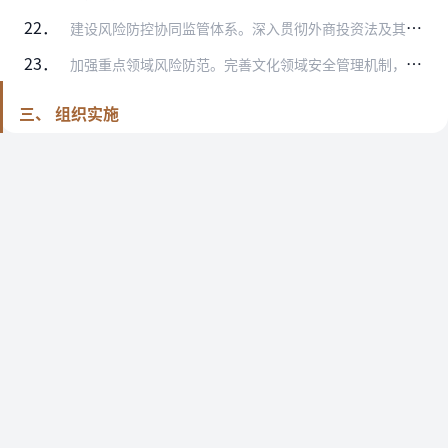
22．
建设风险防控协同监管体系。深入贯彻外商投资法及其实施条例，落实好外商投资安全审查、出口管制、网络安全审查、文化产品进口内容审查、反垄断审查等各项管理措施，强化风…
23．
加强重点领域风险防范。完善文化领域安全管理机制，建立健全常态化风险防控机制，准确把握风险挑战，加强风险研判和安全预警，推进联合巡查，加强执法检查，持续深入开展文…
三、 组织实施