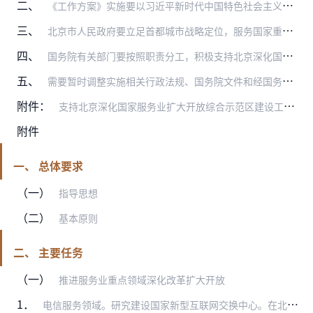
二、
《工作方案》实施要以习近平新时代中国特色社会主义思想为指导，全面贯彻落实党的二十大精神，按照党中央、国务院决策部署，坚持稳中求进工作总基调，完整、准确、全面贯彻…
三、
北京市人民政府要立足首都城市战略定位，服务国家重大战略，加强对《工作方案》实施的组织领导，在风险可控的前提下，精心组织，大胆实践，深化国家服务业扩大开放综合示范…
四、
国务院有关部门要按照职责分工，积极支持北京深化国家服务业扩大开放综合示范区建设。商务部要会同有关部门加强指导和协调推进，组织开展督促和评估工作，确保《工作方案》…
五、
需要暂时调整实施相关行政法规、国务院文件和经国务院批准的部门规章的部分规定的，按规定程序办理。国务院有关部门要根据《工作方案》相应调整本部门制定的规章和规范性文…
附件：
支持北京深化国家服务业扩大开放综合示范区建设工作方案
附件
一、 总体要求
（一）
指导思想
（二）
基本原则
二、 主要任务
（一）
推进服务业重点领域深化改革扩大开放
1．
电信服务领域。研究建设国家新型互联网交换中心。在北京取消信息服务业务（仅限应用商店，不含网络出版服务）、互联网接入服务业务（仅限为用户提供互联网接入服务）等增值…