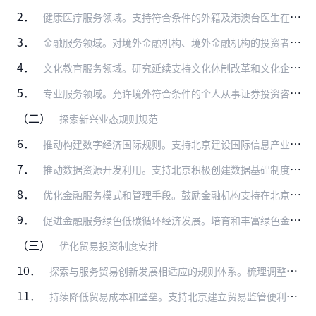
2．
健康医疗服务领域。支持符合条件的外籍及港澳台医生在京开设诊所。探索对干细胞与基因领域医药研发企业外籍及港澳台从业人员的股权激励方式。支持符合条件的医疗机构开展干…
3．
金融服务领域。对境外金融机构、境外金融机构的投资者、跨境金融服务提供者提交的要件完整且符合法定形式的金融业务相关申请，金融管理部门按照内外一致原则，在收到申请后…
4．
文化教育服务领域。研究延续支持文化体制改革和文化企业发展的税收政策。落实支持中国文物回流相关税收政策。支持视听节目服务机构引进优秀境外影视作品，优化和规范对重点…
5．
专业服务领域。允许境外符合条件的个人从事证券投资咨询、期货交易咨询业务。动态完善境外职业资格证书认可清单，健全配套支持政策。依法依规探索推进京港澳专业服务机构共…
（二）
探索新兴业态规则规范
6．
推动构建数字经济国际规则。支持北京建设国际信息产业和数字贸易港，加强数字领域国际合作，推动相关国际规则制定，争取在数据跨境传输、数字产品安全检测与认证、数据服务…
7．
推动数据资源开发利用。支持北京积极创建数据基础制度先行区，推动建立健全数据产权制度、数据要素流通和交易制度、数据要素收益分配制度、数据要素治理制度。壮大北京国际…
8．
优化金融服务模式和管理手段。鼓励金融机构支持在北京证券交易所（北交所）、全国中小企业股份转让系统（新三板）上市的中小企业发展，探索完善普惠金融政策业务考核体系，…
9．
促进金融服务绿色低碳循环经济发展。培育和丰富绿色金融体系。支持国内外绿色金融标准认证及评级机构在京发展。支持北京绿色交易所建设全国统一的温室气体自愿减排交易中心…
（三）
优化贸易投资制度安排
10．
探索与服务贸易创新发展相适应的规则体系。梳理调整与外商投资准入等负面清单不相适应的地方性法规。积极组织相关单位开展国家级服务业标准化试点，及时总结标准化创新实践…
11．
持续降低贸易成本和壁垒。支持北京建立贸易监管便利化工作联席会议机制。海关预裁定申请人在预裁定所依据的法律、事实和情况未发生改变的情况下，可向海关提出预裁定展期申…