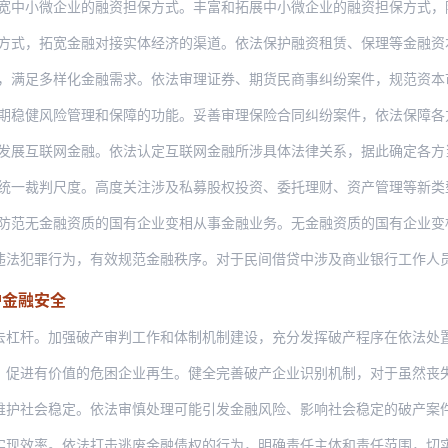
微企业的融资担保方式。丰富和拓展中小微企业的融资担保方式，除符合合同法第五十二条
拓宽金融对接实体经济的渠道。依法保护融资租赁、保理等金融资本与实体经济相结合的融
多样化金融需求。依法审理证券、期货民商事纠纷案件，规范资本市场投融资秩序，引导把
风险管理和保障的功能。妥善审理保险合同纠纷案件，依法保障各方当事人利益。充分发挥
联网金融。依法认定互联网金融所涉具体法律关系，据此确定各方当事人的权利义务。准确
判尺度。高度关注涉及私募股权投资、委托理财、资产管理等新类型金融交易的案件，严格
金融资质的国有企业变相从事金融业务。无金融资质的国有企业变相从事金融业务，套取金
行为，有效规范金融秩序。对于民间借贷中涉及商业银行工作人员内外勾结进行高利转贷、
护金融安全
加强破产审判工作和体制机制建设，充分发挥破产程序在依法处置“僵尸企业”中的制度功
价值的危困企业再生。健全完善破产企业识别机制，对于虽然丧失清偿能力，但仍能适应市
稳定。依法审慎处理可能引发金融风险、影响社会稳定的破产案件，特别是涉及相互、连环
。依法打击逃废金融债权的行为，明确责任主体和责任范围，切实保护金融债权。根据具体