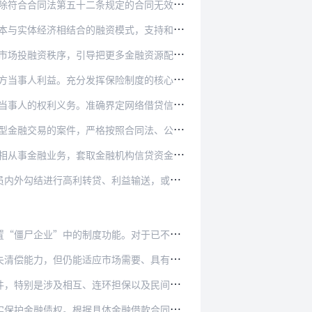
规定的合同无效情形外，应当依法认定新类型担…
资模式，支持和保障金融资本服务实体经济。对…
更多金融资源配置到经济社会发展的重点领域和…
保险制度的核心功能，管理和分散实体经济运行…
界定网络借贷信息中介机构与网络借贷合同当事…
按照合同法、公司法、合伙企业法、信托法等法…
融机构信贷资金又高利转贷的，应当根据最高人…
利益输送，或者金融机构工作人员违法发放贷款…
能。对于已不具备市场竞争力和营运价值的“僵…
场需要、具有营运价值的企业，要综合运用破产…
担保以及民间融资、非法集资的企业破产案件，…
金融借款合同纠纷案件的特点，分别适用普通程…