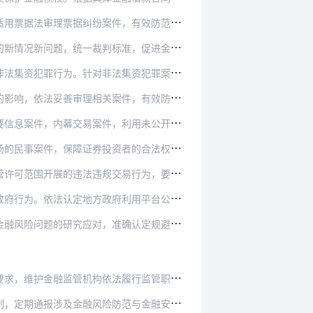
件，有效防范和遏制票据风险，促进票据市场安…
标准，促进金融不良债权处置的市场化、法治化…
法集资犯罪案件参与人数多、涉案金额大、波及…
案件，有效防范房地产市场潜在风险对金融稳定…
，利用未公开信息交易案件和操纵证券、期货市…
资者的合法权益。支持证券投资者保护机构以诉…
交易行为，要严格依照相关法律和行政法规的禁…
府利用平台公司融资、政府和社会资本合作（P…
准确认定规避国家外汇管制政策的跨境投资行为…
法履行监管职责。依法审理涉及金融监管机构履…
防范与金融安全的重要案件情况，强化金融监管…