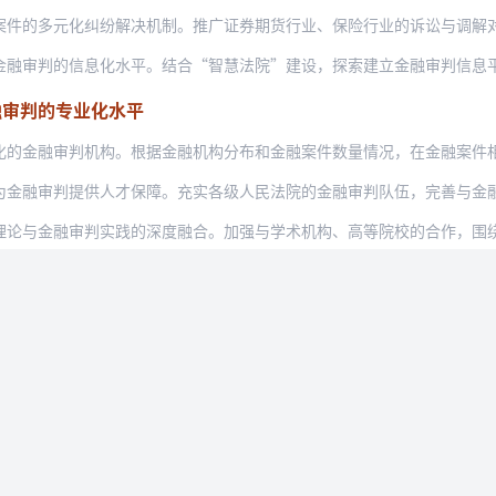
元化纠纷解决机制。推广证券期货行业、保险行业的诉讼与调解对接机制的成功经验，联合
的信息化水平。结合“智慧法院”建设，探索建立金融审判信息平台，研究建立以金融机构
融审判的专业化水平
审判机构。根据金融机构分布和金融案件数量情况，在金融案件相对集中的地区选择部分法
判提供人才保障。充实各级人民法院的金融审判队伍，完善与金融监管机构交流挂职、联合
融审判实践的深度融合。加强与学术机构、高等院校的合作，围绕金融审判实务问题，深入