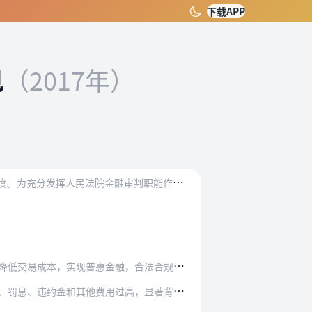
下载APP
见
（2017年）
金
融是国家重要的核心竞争力，金融安全是国家安全的重要组成部分，金融制度是经济社会发展中重要的基础性制度。为充分发挥人民法院金融审判职能作用，促进经济和金融良性循…
金融，合法合规的金融交易模式依法予以保护。…
用过高，显著背离实际损失为由，请求对总计超…