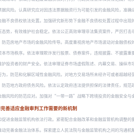
。认真研究应对因违法票据融资行为可能引发的金融风险，准确适用票据法审理票据纠纷案
债权依法处置。加强研究新形势下金融不良债权处置过程中出现的新情况新问题，统一裁判
有效维护社会稳定。依法公正高效审理非法集资案件，严厉打击非法集资犯罪行为。针对非
地产市场的金融风险传导。高度重视房地产市场波动对金融债权的影响，依法妥善审理相关
秩序。依法审理欺诈发行股票、债券案件，违规披露、不披露重要信息案件，内幕交易案件
者的财产安全。依法审理证券市场虚假陈述、内幕交易、操纵市场的民事案件，保障证券投
范和化解区域性金融风险。对地方交易场所未经许可或者超越经营许可范围开展的违法违规
方政府债务风险。依法认定政府违法提供担保的法律责任，规范政府行为。依法认定地方政
的防范应对。加强对“一带一路”战略下跨境投资的金融安全与金融风险问题的研究应对，
和完善适应金融审判工作需要的新机制
融监管机构依法行政。紧密配合金融改革和金融监管机构调整的要求，维护金融监管机构依
金融法治体系。探索建立人民法院与金融监管机构之间的沟通机制，定期通报涉及金融风险