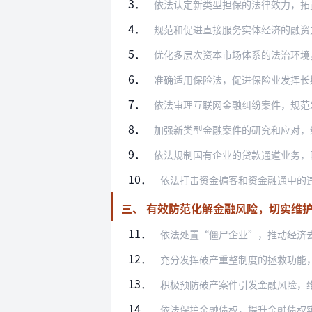
3．
依法认定新类型担保的法律效力，拓宽中小
4．
规范和促进直接服务实体经济的融资方式，
5．
优化多层次资本市场体系的法治环境，满足
6．
准确适用保险法，促进保险业发挥长期稳健
7．
依法审理互联网金融纠纷案件，规范发展互
8．
加强新类型金融案件的研究和应对，统一裁
9．
依法规制国有企业的贷款通道业务，防范无
10．
依法打击资金掮客和资金融通中的违法犯罪
三、 有效防范化解金融风险，切实维
11．
依法处置“僵尸企业”，推动经济去杠杆。
12．
充分发挥破产重整制度的拯救功能，促进有
13．
积极预防破产案件引发金融风险，维护社会
14．
依法保护金融债权，提升金融债权实现效率