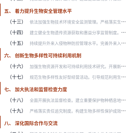
五、 着力提升生物安全管理水平
（十三）
依法加强生物技术环境安全监测管理。严格落实生物安全法，建立健全生物技术环境安全评估与监管技术支撑体系，充分整合现有监测基础，合理布局监测站点，快速识别感知生物技…
（十四）
建立健全生物遗传资源获取和惠益分享监管制度。实施生物遗传资源及其相关传统知识调查登记，制定完善生物遗传资源目录，建立生物遗传资源信息平台，促进生物遗传资源获取、…
（十五）
持续提升外来入侵物种防控管理水平。完善外来入侵物种防控部际协调机制，统筹协调解决外来入侵物种防控重大问题。开展外来入侵物种普查，加强农田、渔业水域、森林、草原、…
六、 创新生物多样性可持续利用机制
（十六）
加强生物资源开发和可持续利用技术研究。开展新作物、新品种、新品系、新遗传材料和作物病虫害发展动态调查研究，加强野生动植物种质资源保护和可持续利用，保障粮食安全和…
（十七）
规范生物多样性友好型经营活动。引导规范利用生物资源，发展野生生物资源人工繁育培育利用、生物质转化利用、农作物和森林草原病虫害绿色防控等绿色产业。进一步扩大生物多…
七、 加大执法和监督检查力度
（十八）
全面开展执法监督检查。建立重要保护物种栖息地生态破坏定期遥感监测机制，将危害国家重点保护野生动植物及其栖息地行为和整治情况纳入中央生态环境保护督察、“绿盾”自然…
（十九）
严格落实责任追究制度。构建生物多样性保护成效考核指标体系，将生物多样性保护成效作为党政领导班子和领导干部综合考核评价及责任追究、离任审计的重要参考，对造成生态环…
八、 深化国际合作与交流