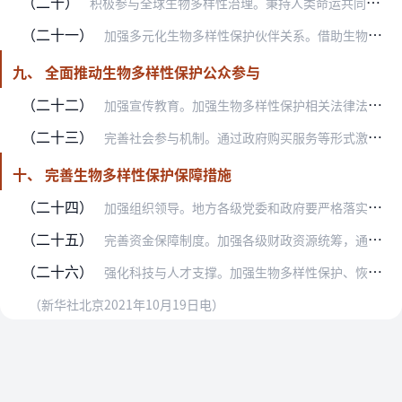
（二十）
积极参与全球生物多样性治理。秉持人类命运共同体理念，主动参与全球多边环境治理，加强关键议题交流磋商，推动制定“2020年后全球生物多样性框架”，切实履行我国参加…
（二十一）
加强多元化生物多样性保护伙伴关系。借助生物多样性公约和湿地公约等缔约方大会、“一带一路”绿色发展国际联盟等契机和平台，加强生物多样性保护与绿色发展领域的双多边对…
九、 全面推动生物多样性保护公众参与
（二十二）
加强宣传教育。加强生物多样性保护相关法律法规、科学知识、典型案例、重大项目成果等宣传普及，推动新闻媒体和网络平台积极开展生物多样性保护公益宣传，推动生物多样性博…
（二十三）
完善社会参与机制。通过政府购买服务等形式激励企事业单位、社会组织开展生物多样性保护宣传教育、咨询服务和法律援助等活动。完善违法活动举报机制，畅通举报渠道，鼓励公…
十、 完善生物多样性保护保障措施
（二十四）
加强组织领导。地方各级党委和政府要严格落实生态环境保护党政同责、一岗双责，进一步加强相关组织建设、队伍建设和制度建设，切实担负起生物多样性保护责任，推进环境污染…
（二十五）
完善资金保障制度。加强各级财政资源统筹，通过现有资金渠道继续支持生物多样性保护。研究建立市场化、社会化投融资机制，多渠道、多领域筹集保护资金。
（二十六）
强化科技与人才支撑。加强生物多样性保护、恢复领域基础科学和应用技术研究，推动科技成果转化应用。发挥科研院所专业教育优势，加强生物多样性人才培养和学术交流。完善人…
（新华社北京2021年10月19日电）