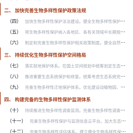
二、 加快完善生物多样性保护政策法规
（四）
加快生物多样性保护法治建设。健全生物多样性保护和监管制度，研究推进野生动物保护、渔业、湿地保护、自然保护地、森林、野生植物保护、生物遗传资源获取与惠益分享等领域…
（五）
将生物多样性保护纳入各地区、各有关领域中长期规划。制定新时期国家生物多样性保护战略与行动计划，编制生物多样性保护重大工程十年规划。各省、自治区、直辖市制定国民经…
（六）
制定和完善生物多样性保护相关政策制度。健全自然保护地生态保护补偿制度，完善生态环境损害赔偿制度，健全生物多样性损害鉴定评估方法和工作机制，完善打击野生动植物非法…
三、 持续优化生物多样性保护空间格局
（七）
落实就地保护体系。在国土空间规划中统筹划定生态保护红线，优化调整自然保护地，加强对生物多样性保护优先区域的保护监管，明确重点生态功能区生物多样性保护和管控政策。…
（八）
推进重要生态系统保护和修复。统筹考虑生态系统完整性、自然地理单元连续性和经济社会发展可持续性，统筹推进山水林田湖草沙冰一体化保护和修复。实施《全国重要生态系统保…
（九）
完善生物多样性迁地保护体系。优化建设动植物园、濒危植物扩繁和迁地保护中心、野生动物收容救护中心和保育救助站、种质资源库（场、区、圃）、微生物菌种保藏中心等各级各…
四、 构建完备的生物多样性保护监测体系
（十）
持续推进生物多样性调查监测。完善生物多样性调查监测技术标准体系，统筹衔接各类资源调查监测工作，全面推进生物多样性保护优先区域和黄河重点生态区、长江重点生态区、京…
（十一）
完善生物多样性保护与监测信息云平台。加大生态系统和重点生物类群监测设备研制和设施建设力度，加快卫星遥感和无人机航空遥感技术应用，探索人工智能应用，推动生物多样性…
（十二）
完善生物多样性评估体系。建立健全生物多样性保护恢复成效、生态系统服务功能、物种资源经济价值等评估标准体系。结合全国生态状况调查评估，每5年发布一次生物多样性综合…