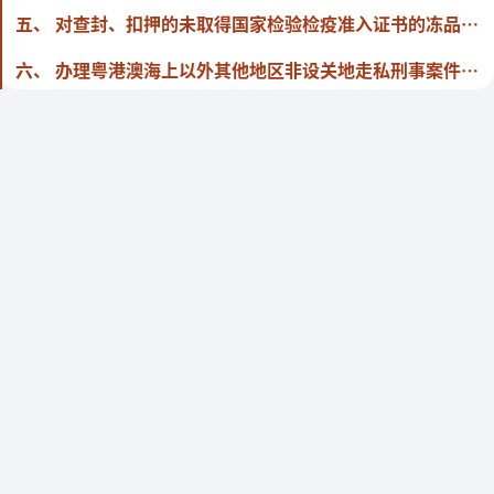
五、 对查封、扣押的未取得国家检验检疫准入证书的冻品，走私犯罪事实已基本查清的，在做好拍照、录像、称量、勘验、检查等证据固定工作和保留样本后，依照《罚没走私冻品处置办法（试行）》（署缉发〔2015〕289号印发）和《海关总署财政部关于查获走私冻品由地方归口处置的通知》（署财函〔2019〕300号）规定，先行移交有关部门作无害化处理。
六、 办理粤港澳海上以外其他地区非设关地走私刑事案件，可以参照本意见的精神依法处理。