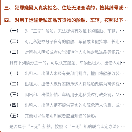
三、 犯罪嫌疑人真实姓名、住址无法查清的，按其绰号或者自报的姓名、住址认定，并在法律文书中注明。
四、 对用于运输走私冻品等货物的船舶、车辆，按照以下原则处置：
（一）
对“三无”船舶，无法提供有效证书的船舶、车辆，依法予以没收、收缴或者移交主管机关依法处置；
（二）
对走私犯罪分子自有的船舶、车辆或者假挂靠、长期不作登记、虚假登记等实为走私分子所有的船舶、车辆，作为犯罪工具依法没收；
（三）
对所有人明知或者应当知道他人实施走私冻品等犯罪而出租、出借的船舶、车辆，依法予以没收。
具
有下列情形之一的，可以认定船舶、车辆出租人、出借人明知或者应当知道他人实施违法犯罪，但有证据证明确属被蒙骗或者有其他相反证据的除外：
（一）
出租人、出借人未经有关部门批准，擅自将船舶改装为可运载冻品等货物用的船舶，或者进行伪装的；
（二）
出租人、出借人默许实际承运人将船舶改装为可运载冻品等货物用船舶，或者进行伪装的；
（三）
因出租、出借船舶、车辆用于走私受过行政处罚，又出租、出借给同一走私人或者同一走私团伙使用的；
（四）
出租人、出借人拒不提供真实的实际承运人信息，或者提供虚假的实际承运人信息的；
（五）
其他可以认定明知或者应当知道的情形。
是
否属于“三无”船舶，按照《“三无”船舶联合认定办法》（署缉发〔2021〕88号印发）规定认定。