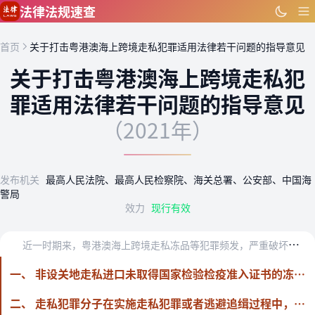
跳到主要内容
法律法规速查
首页
关于打击粤港澳海上跨境走私犯罪适用法律若干问题的指导意见
关于打击粤港澳海上跨境走私犯
罪适用法律若干问题的指导意见
（2021年）
发布机关
最高人民法院、最高人民检察院、海关总署、公安部、中国海
警局
效力
现行有效
近
一时期来，粤港澳海上跨境走私冻品等犯罪频发，严重破坏海关监管秩序和正常贸易秩序。走私冻品存在疫情传播风险，严重危害公共卫生安全和食品安全。走私犯罪分子为实施犯…
一、 非设关地走私进口未取得国家检验检疫准入证书的冻品，应认定为国家禁止进口的货物，构成犯罪的，按走私国家禁止进出口的货物罪定罪处罚。其中，对走私来自境外疫区的冻品，依据《最高人民法院、最高人民检察院关于办理走私刑事案件适用法律若干问题的解释》（法释〔2014〕10号，以下简称《解释》）第十一条第一款第四项和第二款规定定罪处罚。对走私来自境外非疫区的冻品，或者无法查明是否来自境外疫区的冻品，依据《解释》第十一条第一款第六项和第二款规定定罪处罚。
二、 走私犯罪分子在实施走私犯罪或者逃避追缉过程中，实施碰撞、挤别、抛撒障碍物、超高速行驶、强光照射驾驶人员等危险行为，危害公共安全的，以走私罪和以危险方法危害公共安全罪数罪并罚。以暴力、威胁方法抗拒缉私执法，以走私罪和袭警罪或者妨害公务罪数罪并罚。武装掩护走私的，依照刑法第一百五十一条第一款规定从重处罚。