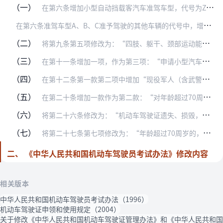
（一）
在第六条增加小型自动挡载客汽车准驾车型，代号为Z，只准予驾驶小型、微型自动挡载客汽车。
在
第六条准驾车型A、B、C准予驾驶的其他车辆的代号中，增加准驾车型代号Z。
（二）
将第九条第五项修改为：“四肢、躯干、颈部运动能力正常。但左下肢残疾的，可以申请小型自动挡载客汽车驾驶证。”
（三）
在第十一条增加一项，作为第三项：“申请小型汽车、小型自动挡载客汽车学习驾驶证为18至70周岁；”
（四）
在第十二条第一款第二项中增加“现役军人（含武警）应当交验军人身份证件和部队团以上证明”的规定。
（五）
在第二十条增加一款作为第二款：“对年龄超过70周岁的，注销准驾车型D、E、F、G、H、K、L、J、M、Q。”
（六）
将第二十六条修改为：“机动车驾驶证遗失、损毁，应当向原发证机关申请补领，申请时应如实申告补领原因。车辆管理所应当告知申请人如实申告的义务和法律责任，并在48小时…
（七）
将第二十七条第七项修改为：“年龄超过70周岁的，但持有小型汽车驾驶证和小型自动挡载客汽车驾驶证的除外；”
二、 《中华人民共和国机动车驾驶员考试办法》修改内容
相关版本
中华人民共和国机动车驾驶员考试办法（1996）
机动车驾驶证申领和使用规定（2004）
关于修改《中华人民共和国机动车驾驶证管理办法》和《中华人民共和国