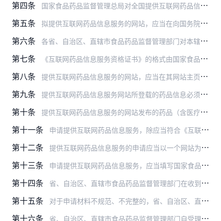
第四条
国家食品药品监督管理总局对全国提供互联网药品信息服务活动的网站实施监督管理。
第五条
拟提供互联网药品信息服务的网站，应当在向国务院信息产业主管部门或者省级电信管理机构申请办理经营许可证或者办理备案手续之前，按照属地监督管理的原则，向该网站主办单…
第六条
各省、自治区、直辖市食品药品监督管理部门对本辖区内申请提供互联网药品信息服务的互联网站进行审核，符合条件的核发《互联网药品信息服务资格证书》。
第七条
《互联网药品信息服务资格证书》的格式由国家食品药品监督管理总局统一制定。
第八条
提供互联网药品信息服务的网站，应当在其网站主页显著位置标注《互联网药品信息服务资格证书》的证书编号。
第九条
提供互联网药品信息服务网站所登载的药品信息必须科学、准确，必须符合国家的法律、法规和国家有关药品、医疗器械管理的相关规定。
第十条
提供互联网药品信息服务的网站发布的药品（含医疗器械）广告，必须经过食品药品监督管理部门审查批准。
第十一条
申请提供互联网药品信息服务，除应当符合《互联网信息服务管理办法》规定的要求外，还应当具备下列条件：
第十二条
提供互联网药品信息服务的申请应当以一个网站为基本单元。
第十三条
申请提供互联网药品信息服务，应当填写国家食品药品监督管理总局统一制发的《互联网药品信息服务申请表》，向网站主办单位所在地省、自治区、直辖市食品药品监督管理部门提…
第十四条
省、自治区、直辖市食品药品监督管理部门在收到申请材料之日起5日内做出受理与否的决定，受理的，发给受理通知书；不受理的，书面通知申请人并说明理由，同时告知申请人享…
第十五条
对于申请材料不规范、不完整的，省、自治区、直辖市食品药品监督管理部门自申请之日起5日内一次告知申请人需要补正的全部内容；逾期不告知的，自收到材料之日起即为受理。
第十六条
省、自治区、直辖市食品药品监督管理部门自受理之日起20日内对申请提供互联网药品信息服务的材料进行审核，并作出同意或者不同意的决定。同意的，由省、自治区、直辖市食…