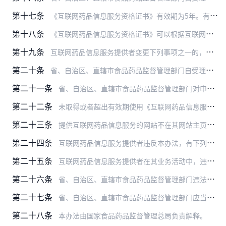
第十七条
《互联网药品信息服务资格证书》有效期为5年。有效期届满，需要继续提供互联网药品信息服务的，持证单位应当在有效期届满前6个月内，向原发证机关申请换发《互联网药品信…
第十八条
《互联网药品信息服务资格证书》可以根据互联网药品信息服务提供者的书面申请，由原发证机关收回，原发证机关应当报国家食品药品监督管理总局备案并发布公告。被收回《互联…
第十九条
互联网药品信息服务提供者变更下列事项之一的，应当向原发证机关申请办理变更手续，填写《互联网药品信息服务项目变更申请表》，同时提供下列相关证明文件：
第二十条
省、自治区、直辖市食品药品监督管理部门自受理变更申请之日起20个工作日内作出是否同意变更的审核决定。同意变更的，将变更结果予以公告并报国家食品药品监督管理总局备…
第二十一条
省、自治区、直辖市食品药品监督管理部门对申请人的申请进行审查时，应当公示审批过程和审批结果。申请人和利害关系人可以对直接关系其重大利益的事项提交书面意见进行陈述…
第二十二条
未取得或者超出有效期使用《互联网药品信息服务资格证书》从事互联网药品信息服务的，由国家食品药品监督管理总局或者省、自治区、直辖市食品药品监督管理部门给予警告，并…
第二十三条
提供互联网药品信息服务的网站不在其网站主页的显著位置标注《互联网药品信息服务资格证书》的证书编号的，国家食品药品监督管理总局或者省、自治区、直辖市食品药品监督管…
第二十四条
互联网药品信息服务提供者违反本办法，有下列情形之一的，由国家食品药品监督管理总局或者省、自治区、直辖市食品药品监督管理部门给予警告，责令限期改正；情节严重的，对…
第二十五条
互联网药品信息服务提供者在其业务活动中，违法使用《互联网药品信息服务资格证书》的，由国家食品药品监督管理总局或者省、自治区、直辖市食品药品监督管理部门依照有关法…
第二十六条
省、自治区、直辖市食品药品监督管理部门违法对互联网药品信息服务申请作出审核批准的，原发证机关应当撤销原批准的《互联网药品信息服务资格证书》，由此给申请人的合法权…
第二十七条
省、自治区、直辖市食品药品监督管理部门应当对提供互联网药品信息服务的网站进行监督检查，并将检查情况向社会公告。
第二十八条
本办法由国家食品药品监督管理总局负责解释。