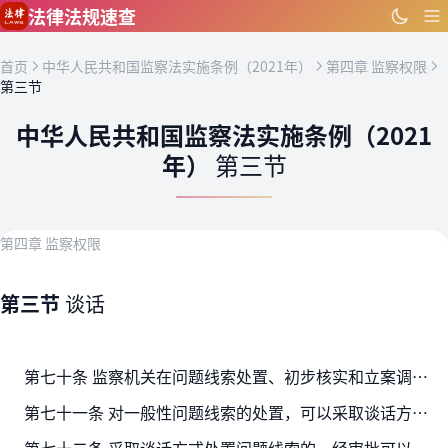
跳到主要内容
法律法规速查
首页
中华人民共和国监察法实施条例（2021年）
第四章 监察权限
第三节
中华人民共和国监察法实施条例（2021
年）
第三节
第四章 监察权限
第三节
谈话
第七十条 监察机关在问题线索处置、初步核实和立案调查中，可以依法对涉嫌职务违法的监察对象进行谈话，要求其如实说明情况或者作出陈述。
第七十一条 对一般性问题线索的处置，可以采取谈话方式进行，对监察对象给予警示、批评、教育。谈话应当在工作地点等场所进行，明确告知谈话事项，注重谈清问题、取得教育效果。