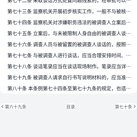
第七十二条 采取谈话方式处置问题线索的，经审批可以由监察人员或者委托被谈话人所在单位主要负责人等进行谈话。
第七十三条 监察机关开展初步核实工作，一般不与被核查人接触；确有需要与被核查人谈话的，应当按规定报批。
第七十四条 监察机关对涉嫌职务违法的被调查人立案后，可以依法进行谈话。
第七十五条 立案后，与未被限制人身自由的被调查人谈话的，应当在具备安全保障条件的场所进行。
第七十六条 调查人员与被留置的被调查人谈话的，按照法定程序在留置场所进行。
第七十七条 与被调查人进行谈话，应当合理安排时间、控制时长，保证其饮食和必要的休息时间。
第七十八条 谈话笔录应当在谈话现场制作。笔录应当详细具体，如实反映谈话情况。笔录制作完成后，应当交给被调查人核对。被调查人没有阅读能力的，应当向其宣读。
第七十九条 被调查人请求自行书写说明材料的，应当准许。必要时，调查人员可以要求被调查人自行书写说明材料。
第八十条 本条例第七十四条至第七十九条的规定，也适用于在初步核实中开展的谈话。
第六十九条
目录
第七十条