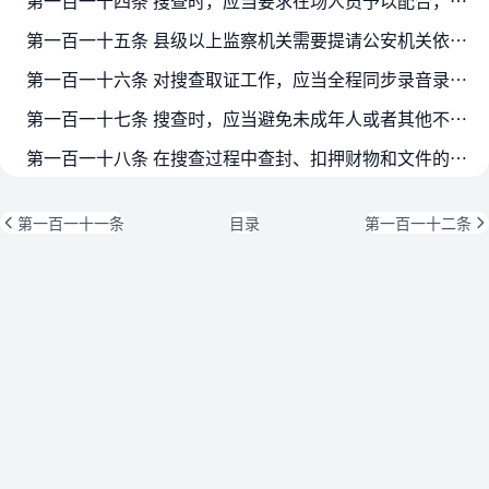
第一百一十四条 搜查时，应当要求在场人员予以配合，不得进行阻碍。对以暴力、威胁等方法阻碍搜查的，应当依法制止。对阻碍搜查构成违法犯罪的，依法追究法律责任。
第一百一十五条 县级以上监察机关需要提请公安机关依法协助采取搜查措施的，应当按规定报批，请同级公安机关予以协助。提请协助时，应当出具《提请协助采取搜查措施函》，列明提请协助的具…
第一百一十六条 对搜查取证工作，应当全程同步录音录像。
第一百一十七条 搜查时，应当避免未成年人或者其他不适宜在搜查现场的人在场。
第一百一十八条 在搜查过程中查封、扣押财物和文件的，按照查封、扣押的有关规定办理。
第一百一十一条
目录
第一百一十二条